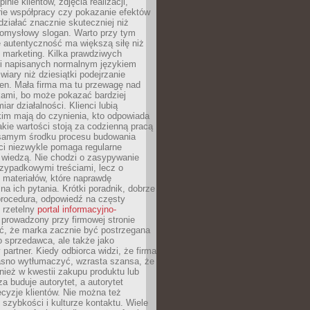
inie klientów, zdjęcia realizacji,
orie współpracy czy pokazanie efektów
ziałać znacznie skuteczniej niż
pomysłowy slogan. Warto przy tym
 autentyczność ma większą siłę niż
 marketing. Kilka prawdziwych
i napisanych normalnym językiem
wiary niż dziesiątki podejrzanie
en. Mała firma ma tu przewagę nad
ami, bo może pokazać bardziej
ar działalności. Klienci lubią
kim mają do czynienia, kto odpowiada
jakie wartości stoją za codzienną pracą
samym środku procesu budowania
ci niezwykle pomaga regularne
ę wiedzą. Nie chodzi o zasypywanie
zypadkowymi treściami, lecz o
 materiałów, które naprawdę
na ich pytania. Krótki poradnik, dobrze
procedura, odpowiedź na częsty
 rzetelny
portal informacyjno-
prowadzony przy firmowej stronie
ć, że marka zacznie być postrzegana
ko sprzedawca, ale także jako
partner. Kiedy odbiorca widzi, że firma
jasno wytłumaczyć, wzrasta szansa, że
wnież w kwestii zakupu produktu lub
za buduje autorytet, a autorytet
cyzje klientów. Nie można też
szybkości i kulturze kontaktu. Wiele