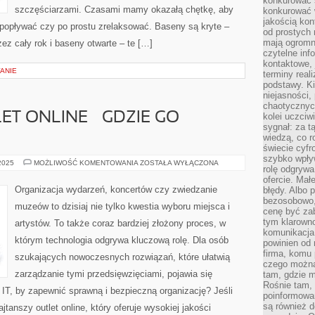
konkurować s
szczęściarzami. Czasami mamy okazałą chętkę, aby
konkurować 
jakością kon
 popływać czy po prostu zrelaksować. Baseny są kryte –
od prostych 
mają ogromne
zez cały rok i baseny otwarte – te […]
czytelne inf
kontaktowe, 
ANIE
terminy reali
podstawy. Ki
niejasności,
chaotycznych
ET ONLINE – GDZIE GO
kolei uczciw
sygnał: za t
wiedzą, co r
świecie cyfr
szybko wpły
NAJTAŃSZY
 2025
MOŻLIWOŚĆ KOMENTOWANIA
ZOSTAŁA WYŁĄCZONA
rolę odgrywa
OUTLET
ONLINE
ofercie. Mał
–
Organizacja wydarzeń, koncertów czy zwiedzanie
błędy. Albo p
GDZIE
bezosobowo,
GO
muzeów to dzisiaj nie tylko kwestia wyboru miejsca i
ZNALEŹĆ?
cenę być zab
tym klarowno
artystów. To także coraz bardziej złożony proces, w
komunikacja 
którym technologia odgrywa kluczową rolę. Dla osób
powinien od 
firma, komu 
szukających nowoczesnych rozwiązań, które ułatwią
czego można 
zarządzanie tymi przedsięwzięciami, pojawia się
tam, gdzie m
Rośnie tam, 
 IT, by zapewnić sprawną i bezpieczną organizację? Jeśli
poinformowan
są również 
jtanszy outlet online, który oferuje wysokiej jakości