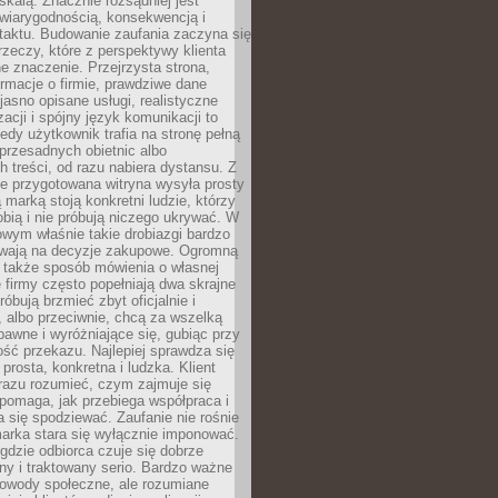
kalą. Znacznie rozsądniej jest
wiarygodnością, konsekwencją i
taktu. Budowanie zaufania zaczyna się
rzeczy, które z perspektywy klienta
 znaczenie. Przejrzysta strona,
ormacje o firmie, prawdziwe dane
jasno opisane usługi, realistyczne
zacji i spójny język komunikacji to
edy użytkownik trafia na stronę pełną
 przesadnych obietnic albo
 treści, od razu nabiera dystansu. Z
ie przygotowana witryna wysyła prosty
ą marką stoją konkretni ludzie, którzy
obią i nie próbują niczego ukrywać. W
owym właśnie takie drobiazgi bardzo
wają na decyzje zakupowe. Ogromną
 także sposób mówienia o własnej
e firmy często popełniają dwa skrajne
róbują brzmieć zbyt oficjalnie i
 albo przeciwnie, chcą za wszelką
awne i wyróżniające się, gubiąc przy
ść przekazu. Najlepiej sprawdza się
prosta, konkretna i ludzka. Klient
razu rozumieć, czym zajmuje się
pomaga, jak przebiega współpraca i
się spodziewać. Zaufanie nie rośnie
arka stara się wyłącznie imponować.
gdzie odbiorca czuje się dobrze
y i traktowany serio. Bardzo ważne
dowody społeczne, ale rozumiane