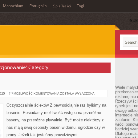
Monachium
Portugalia
Tagi
Spis Treści
SUB
zycjonowanie’ Category
Wiele małych
przekonanie
BASENY
2025
MOŻLIWOŚĆ KOMENTOWANIA
ZOSTAŁA WYŁĄCZONA
reklamę nie 
Rzeczywiście
Oczyszczalnie ścieków Z pewnością nie raz byliśmy na
rynek jest 
uwagę odbior
basenie. Posiadamy możliwość wstępu na przeróżne
internecie n
zaufanie. Kli
baseny, na przeróżne pływalnie. Być może niektórzy z
wróci ponown
nas mają swój osobisty basen w domu, ogrodzie czy w
bardziej wyr
Dlatego mała
pracy. Jeżeli tak jesteśmy prawdziwymi