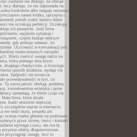
raci zaufanie nie dlatego, że oferuje
t, lecz dlatego, że nie odpowiada na
 unika konkretów albo reaguje nerwowo
 Tymczasem nawet krótka, uprzejma i
owiedź potrafi zrobić bardzo dobre
ienci nie oczekują perfekcji. Oczekują,
aktuje ich poważnie. Jeśli firma
opóźnieniu, wyjaśnia sytuację i
związanie, często buduje większe
 wtedy, gdy próbuje udawać, że
istnieje. Uczciwość w komunikacji jest
bardziej niedocenianych narzędzi
ych. Warto zwrócić uwagę także na
rka, która jednego dnia brzmi
ie, drugiego chaotycznie, a trzeciego
mienia sposób działania, wydaje się
godna. Spójność nie oznacza
 ale przewidywalność w tym, co
e. Ta sama jakość obsługi, podobny
cji, konsekwentna estetyka i jasne
pracy sprawiają, że klient czuje się
 Mała firma, która działa
nie, budzi wrażenie większej
 To szczególnie ważne w internecie,
a nie widzi biura, zespołu ani
ęc ocenia markę głównie na podstawie
yłanych przez stronę, treści i kontakt.
aufania wymaga czasu, ale ma tę
 przynosi efekty długoterminowe.
e przyciągnąć uwagę, lecz to