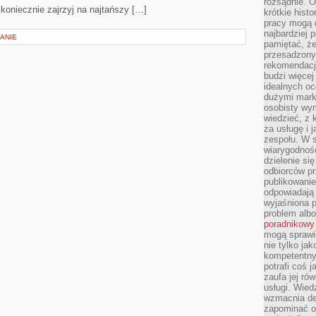
rozsądnie. Op
 koniecznie zajrzyj na najtańszy […]
krótkie hist
pracy mogą d
najbardziej 
ANIE
pamiętać, że
przesadzony
rekomendacj
budzi więcej 
idealnych oc
dużymi mark
osobisty wymi
wiedzieć, z 
za usługę i 
zespołu. W 
wiarygodnoś
dzielenie si
odbiorców pr
publikowanie
odpowiadają 
wyjaśniona 
problem albo
poradnikowy
mogą sprawi
nie tylko ja
kompetentny 
potrafi coś 
zaufa jej ró
usługi. Wied
wzmacnia de
zapominać o 