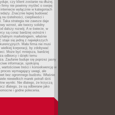
yduje, czy klient zostanie na dłużej.
 firmy nie powinny myśleć o swojej
internecie wyłącznie w kategoriach
zedaży. Znacznie lepiej budować
ą na rzetelności, cierpliwości i
. Taka strategia nie zawsze daje
wy wzrost, ale tworzy solidny
d dalszy rozwój. A w świecie, w
rcy są coraz bardziej ostrożni i
chalnym marketingiem, właśnie
 staje się jedną z największych
kurencyjnych. Mała firma nie musi
wielkiej korporacji, by zdobywać
ieci. Może być mniejsza, bardziej
sza odbiorcy i dzięki temu
za. Zaufanie buduje się poprzez jasny
ciwe informacje, spokojną
 wartościowe treści i konsekwencję w
o proces wymagający uwagi, ale
wet bez ogromnego budżetu. Właśnie
iele niewielkich marek potrafi dziś
tne wyniki. Nie dlatego, że krzyczą
lecz dlatego, że są odbierane jako
pomocne i godne polecenia.