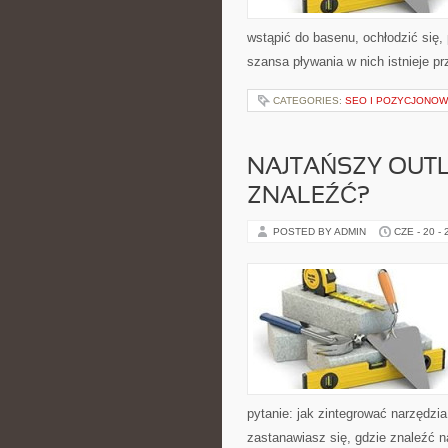
wstąpić do basenu, ochłodzić się,
szansa pływania w nich istnieje pr
CATEGORIES:
SEO I POZYCJONOW
NAJTAŃSZY OUTL
ZNALEŹĆ?
POSTED BY ADMIN
CZE - 20 -
pytanie: jak zintegrować narzędzia
zastanawiasz się, gdzie znaleźć na