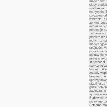
małych firm t
słaby produk
wiadomości,
na pytania.
rzeczowa odp
wrażenie. Kl
że ktoś potr
informuje o 
proponuje ro
zaufanie niż
problem nie 
jednym z naj
marketingow
spójność. Ma
profesjonaln
całkowicie z
mniej wiary
sztywności,
najważniejsz
ton komunika
zasady współ
bezpieczniej.
uporządkowa
stabilności.
gdzie odbiorc
zaplecza, wi
sygnałów wys
Budowanie z
przewagę, że
Reklama moż