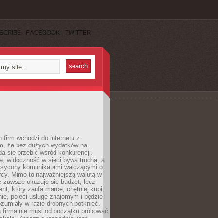
SCRIBE
FACEBOOK
TWITTER
 firm wchodzi do internetu z
m, że bez dużych wydatków na
da się przebić wśród konkurencji.
, widoczność w sieci bywa trudna, a
nasycony komunikatami walczącymi o
cy. Mimo to najważniejszą walutą w
ie zawsze okazuje się budżet, lecz
ent, który zaufa marce, chętniej kupi,
ie, poleci usługę znajomym i będzie
ozumiały w razie drobnych potknięć.
 firma nie musi od początku próbować