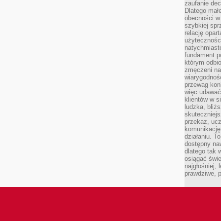
zaufanie dec
Dlatego małe
obecności w 
szybkiej spr
relację opart
użyteczności
natychmiasto
fundament po
którym odbio
zmęczeni na
wiarygodność
przewag kon
więc udawać 
klientów w s
ludzka, bliż
skuteczniejs
przekaz, ucz
komunikację,
działaniu. T
dostępny na
dlatego tak w
osiągać świe
najgłośniej, 
prawdziwe, 