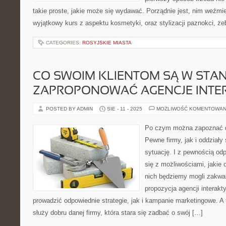
takie proste, jakie może się wydawać. Porządnie jest, nim weźmi
wyjątkowy kurs z aspektu kosmetyki, oraz stylizacji paznokci, że
CATEGORIES:
ROSYJSKIE MIASTA
CO SWOIM KLIENTOM SĄ W STAN
ZAPROPONOWAĆ AGENCJE INTE
POSTED BY ADMIN
SIE - 11 - 2025
MOŻLIWOŚĆ KOMENTOWAN
Po czym można zapoznać d
Pewne firmy, jak i oddziały
sytuację. I z pewnością od
się z możliwościami, jakie
nich będziemy mogli zakwal
propozycja agencji interakt
prowadzić odpowiednie strategie, jak i kampanie marketingowe. 
służy dobru danej firmy, która stara się zadbać o swój […]