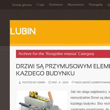
1 Liga
Archiwum
Monachium
Portugalia
Strona główna
S
LUBIN
Archive for the ‘Rosyjskie miasta’ Category
DRZWI SĄ PRZYMUSOWYM ELEM
KAŻDEGO BUDYNKU
POSTED BY ADMIN
PAŹ - 8 - 2025
MOŻLIWOŚĆ KOMENTOWAN
Jak nie ulega wątpliwości, 
nierozdzielnie Drzwi są ob
każdego budynku. Bez nich
zamkniętą przestrzenią, do 