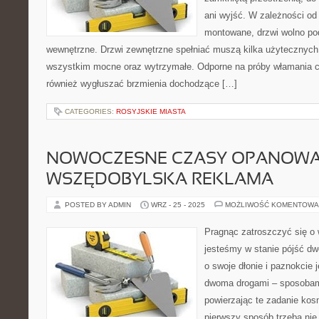
ani wyjść. W zależności od
montowane, drzwi wolno pod
wewnętrzne. Drzwi zewnętrzne spełniać muszą kilka użytecznych
wszystkim mocne oraz wytrzymałe. Odporne na próby włamania 
również wygłuszać brzmienia dochodzące […]
CATEGORIES:
ROSYJSKIE MIASTA
NOWOCZESNE CZASY OPANOW
WSZĘDOBYLSKA REKLAMA
POSTED BY ADMIN
WRZ - 25 - 2025
MOŻLIWOŚĆ KOMENTOWA
Pragnąc zatroszczyć się o 
jesteśmy w stanie pójść d
o swoje dłonie i paznokcie 
dwoma drogami – sposobam
powierzając te zadanie ko
pierwszy sposób trzeba nie 