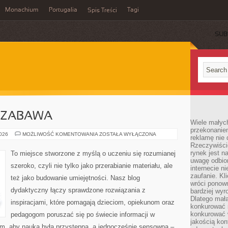
Monachium
Portugalia
Tagi
Spis Treści
SUB
 ZABAWA
Wiele małych
przekonanie
KREATYWNOŚĆ
2026
MOŻLIWOŚĆ KOMENTOWANIA
ZOSTAŁA WYŁĄCZONA
reklamę nie 
I
Rzeczywiście
ZABAWA
rynek jest 
To miejsce stworzone z myślą o uczeniu się rozumianej
uwagę odbior
szeroko, czyli nie tylko jako przerabianie materiału, ale
internecie n
zaufanie. Kli
też jako budowanie umiejętności. Nasz blog
wróci ponown
dydaktyczny łączy sprawdzone rozwiązania z
bardziej wyr
Dlatego mała
inspiracjami, które pomagają dzieciom, opiekunom oraz
konkurować s
konkurować 
pedagogom poruszać się po świecie informacji w
jakością kon
m, aby nauka była przystępna, a jednocześnie sensowna –