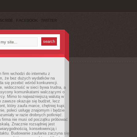
SCRIBE
FACEBOOK
TWITTER
 firm wchodzi do internetu z
m, że bez dużych wydatków na
da się przebić wśród konkurencji.
, widoczność w sieci bywa trudna, a
nasycony komunikatami walczącymi o
cy. Mimo to najważniejszą walutą w
ie zawsze okazuje się budżet, lecz
ent, który zaufa marce, chętniej kupi,
ie, poleci usługę znajomym i będzie
ozumiały w razie drobnych potknięć.
 firma nie musi od początku próbować
kalą. Znacznie rozsądniej jest
wiarygodnością, konsekwencją i
taktu. Budowanie zaufania zaczyna się