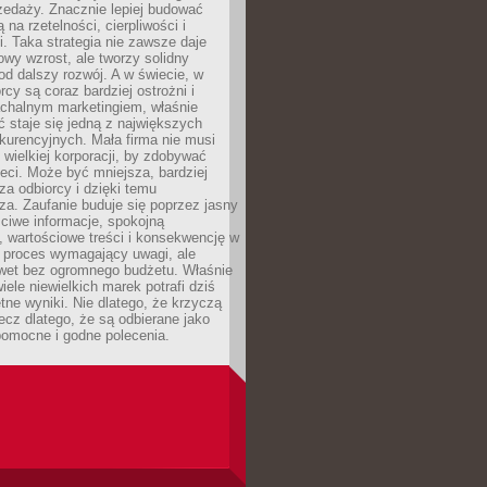
zedaży. Znacznie lepiej budować
ą na rzetelności, cierpliwości i
. Taka strategia nie zawsze daje
wy wzrost, ale tworzy solidny
d dalszy rozwój. A w świecie, w
rcy są coraz bardziej ostrożni i
chalnym marketingiem, właśnie
 staje się jedną z największych
kurencyjnych. Mała firma nie musi
wielkiej korporacji, by zdobywać
ieci. Może być mniejsza, bardziej
sza odbiorcy i dzięki temu
za. Zaufanie buduje się poprzez jasny
ciwe informacje, spokojną
 wartościowe treści i konsekwencję w
o proces wymagający uwagi, ale
wet bez ogromnego budżetu. Właśnie
iele niewielkich marek potrafi dziś
tne wyniki. Nie dlatego, że krzyczą
lecz dlatego, że są odbierane jako
pomocne i godne polecenia.