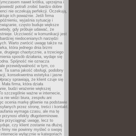
 Tymczasem nawet krótka, uprzejma i
owiedź potrafi zrobić bardzo dobre
ienci nie oczekują perfekcji. Oczekują,
aktuje ich poważnie. Jeśli firma
opóźnieniu, wyjaśnia sytuację i
związanie, często buduje większe
 wtedy, gdy próbuje udawać, że
istnieje. Uczciwość w komunikacji jest
bardziej niedocenianych narzędzi
ych. Warto zwrócić uwagę także na
rka, która jednego dnia brzmi
ie, drugiego chaotycznie, a trzeciego
mienia sposób działania, wydaje się
godna. Spójność nie oznacza
 ale przewidywalność w tym, co
e. Ta sama jakość obsługi, podobny
cji, konsekwentna estetyka i jasne
pracy sprawiają, że klient czuje się
 Mała firma, która działa
nie, budzi wrażenie większej
 To szczególnie ważne w internecie,
a nie widzi biura, zespołu ani
ęc ocenia markę głównie na podstawie
yłanych przez stronę, treści i kontakt.
aufania wymaga czasu, ale ma tę
 przynosi efekty długoterminowe.
e przyciągnąć uwagę, lecz to
yduje, czy klient zostanie na dłużej.
 firmy nie powinny myśleć o swojej
internecie wyłącznie w kategoriach