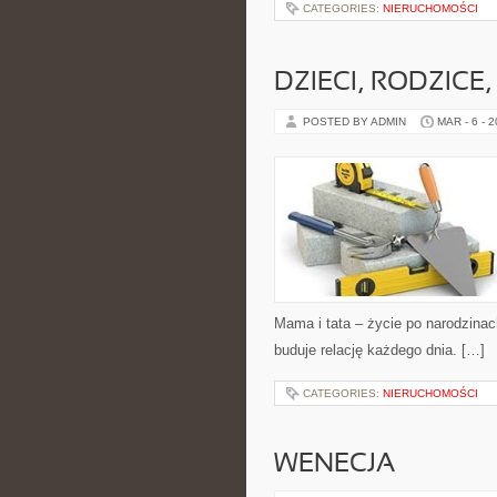
CATEGORIES:
NIERUCHOMOŚCI
DZIECI, RODZICE,
POSTED BY ADMIN
MAR - 6 - 
Mama i tata – życie po narodzinac
buduje relację każdego dnia. […]
CATEGORIES:
NIERUCHOMOŚCI
WENECJA