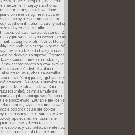
rzeczy, które z perspektywy klienta
 znaczenie. Przejrzysta strona,
ormacje o firmie, prawdziwe dane
jasno opisane usługi, realistyczne
zacji i spójny język komunikacji to
edy użytkownik trafia na stronę pełną
 przesadnych obietnic albo
 treści, od razu nabiera dystansu. Z
ie przygotowana witryna wysyła prosty
ą marką stoją konkretni ludzie, którzy
obią i nie próbują niczego ukrywać. W
owym właśnie takie drobiazgi bardzo
wają na decyzje zakupowe. Ogromną
 także sposób mówienia o własnej
e firmy często popełniają dwa skrajne
róbują brzmieć zbyt oficjalnie i
 albo przeciwnie, chcą za wszelką
awne i wyróżniające się, gubiąc przy
ść przekazu. Najlepiej sprawdza się
prosta, konkretna i ludzka. Klient
razu rozumieć, czym zajmuje się
pomaga, jak przebiega współpraca i
się spodziewać. Zaufanie nie rośnie
arka stara się wyłącznie imponować.
gdzie odbiorca czuje się dobrze
y i traktowany serio. Bardzo ważne
dowody społeczne, ale rozumiane
inie klientów, zdjęcia realizacji,
orie współpracy czy pokazanie efektów
ziałać znacznie skuteczniej niż