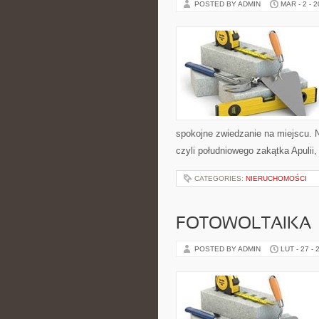
POSTED BY ADMIN
MAR - 2 - 
spokojne zwiedzanie na miejscu. 
czyli południowego zakątka Apulii,
CATEGORIES:
NIERUCHOMOŚCI
FOTOWOLTAIKA
POSTED BY ADMIN
LUT - 27 - 