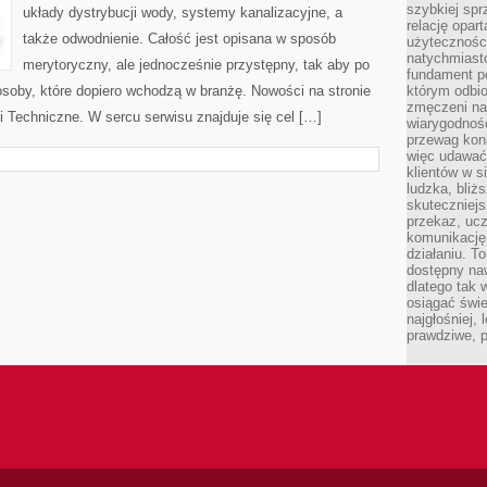
szybkiej spr
układy dystrybucji wody, systemy kanalizacyjne, a
relację opart
także odwodnienie. Całość jest opisana w sposób
użyteczności
natychmiasto
merytoryczny, ale jednocześnie przystępny, tak aby po
fundament po
 osoby, które dopiero wchodzą w branżę. Nowości na stronie
którym odbio
zmęczeni na
ki Techniczne. W sercu serwisu znajduje się cel […]
wiarygodność
przewag kon
więc udawać 
klientów w s
ludzka, bliż
skuteczniejs
przekaz, ucz
komunikację,
działaniu. T
dostępny na
dlatego tak w
osiągać świe
najgłośniej, 
prawdziwe, 