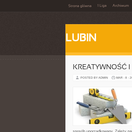
1 Liga
Archiwum
Strona główna
LUBIN
KREATYWNOŚĆ I
POSTED BY ADMIN
MAR - 8 - 
sposób uporządkowany. Zależy na