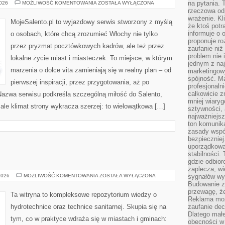
WENECJA
na pytania.
2026
MOŻLIWOŚĆ KOMENTOWANIA
ZOSTAŁA WYŁĄCZONA
rzeczowa odp
wrażenie. Kl
MojeSalento.pl to wyjazdowy serwis stworzony z myślą
że ktoś potr
informuje o 
o osobach, które chcą zrozumieć Włochy nie tylko
proponuje ro
przez pryzmat pocztówkowych kadrów, ale też przez
zaufanie niż
problem nie 
lokalne życie miast i miasteczek. To miejsce, w którym
jednym z naj
marzenia o dolce vita zamieniają się w realny plan – od
marketingow
spójność. Ma
pierwszej inspiracji, przez przygotowania, aż po
profesjonaln
całkowicie z
Nazwa serwisu podkreśla szczególną miłość do Salento,
mniej wiary
 ale klimat strony wykracza szerzej: to wielowątkowa […]
sztywności,
najważniejsz
ton komunika
zasady współ
bezpieczniej.
uporządkowa
stabilności.
gdzie odbiorc
zaplecza, wi
FOTOWOLTAIKA
2026
MOŻLIWOŚĆ KOMENTOWANIA
ZOSTAŁA WYŁĄCZONA
sygnałów wys
Budowanie z
przewagę, że
Ta witryna to kompleksowe repozytorium wiedzy o
Reklama moż
hydrotechnice oraz technice sanitarnej. Skupia się na
zaufanie dec
Dlatego małe
tym, co w praktyce wdraża się w miastach i gminach:
obecności w 