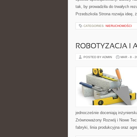
tak, by prowadziła do trwałych rez
Przedszkola Strona rozwija ideę, 
CATEGORIES:
NIERUCHOMOŚCI
ROBOTYZACJA I
POSTED BY ADMIN
MAR - 8 - 
jednocześnie doceniają inżyniers
Zrównoważony Rozwój i Nowe Techn
fabryki, linia produkcyjna oraz agr