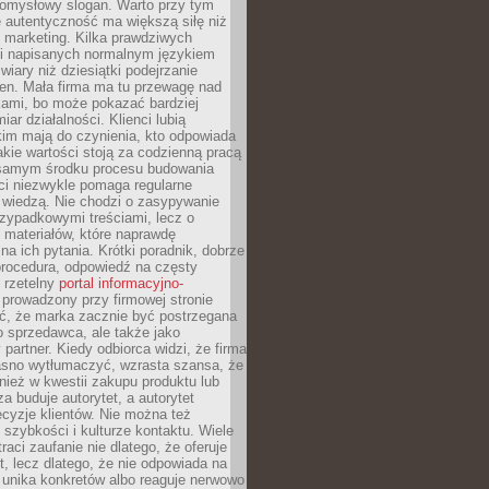
pomysłowy slogan. Warto przy tym
 autentyczność ma większą siłę niż
 marketing. Kilka prawdziwych
i napisanych normalnym językiem
wiary niż dziesiątki podejrzanie
en. Mała firma ma tu przewagę nad
ami, bo może pokazać bardziej
ar działalności. Klienci lubią
kim mają do czynienia, kto odpowiada
jakie wartości stoją za codzienną pracą
samym środku procesu budowania
ci niezwykle pomaga regularne
ę wiedzą. Nie chodzi o zasypywanie
zypadkowymi treściami, lecz o
 materiałów, które naprawdę
na ich pytania. Krótki poradnik, dobrze
procedura, odpowiedź na częsty
 rzetelny
portal informacyjno-
prowadzony przy firmowej stronie
ć, że marka zacznie być postrzegana
ko sprzedawca, ale także jako
partner. Kiedy odbiorca widzi, że firma
jasno wytłumaczyć, wzrasta szansa, że
wnież w kwestii zakupu produktu lub
za buduje autorytet, a autorytet
cyzje klientów. Nie można też
szybkości i kulturze kontaktu. Wiele
raci zaufanie nie dlatego, że oferuje
t, lecz dlatego, że nie odpowiada na
 unika konkretów albo reaguje nerwowo