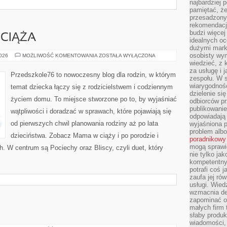
najbardziej 
pamiętać, że
przesadzony
rekomendacj
budzi więcej 
 CIĄŻA
idealnych oc
dużymi mark
osobisty wymi
DZIECI,
2026
MOŻLIWOŚĆ KOMENTOWANIA
ZOSTAŁA WYŁĄCZONA
RODZICE,
wiedzieć, z 
CIĄŻA
za usługę i 
Przedszkole76 to nowoczesny blog dla rodzin, w którym
zespołu. W 
wiarygodnoś
temat dziecka łączy się z rodzicielstwem i codziennym
dzielenie si
życiem domu. To miejsce stworzone po to, by wyjaśniać
odbiorców pr
publikowanie
wątpliwości i doradzać w sprawach, które pojawiają się
odpowiadają 
od pierwszych chwil planowania rodziny aż po lata
wyjaśniona 
problem albo
dzieciństwa. Zobacz Mama w ciąży i po porodzie i
poradnikowy
mogą sprawi
h. W centrum są Pociechy oraz Bliscy, czyli duet, który
nie tylko ja
kompetentny 
potrafi coś 
zaufa jej ró
usługi. Wied
wzmacnia de
zapominać o 
małych firm t
słaby produk
wiadomości,