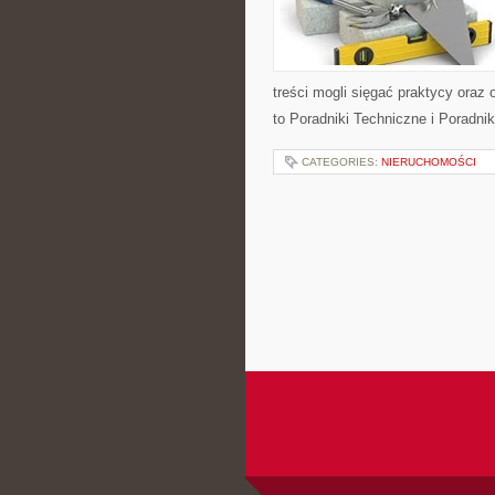
treści mogli sięgać praktycy oraz
to Poradniki Techniczne i Poradni
CATEGORIES:
NIERUCHOMOŚCI