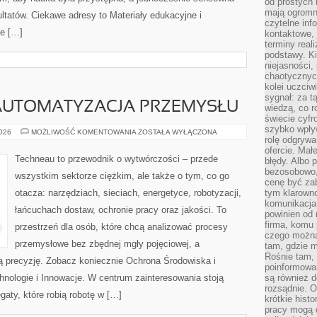
od prostych 
mają ogromne
ultatów. Ciekawe adresy to Materiały edukacyjne i
czytelne inf
że […]
kontaktowe, 
terminy reali
podstawy. Ki
niejasności,
chaotycznych
kolei uczciw
sygnał: za t
 AUTOMATYZACJA PRZEMYSŁU
wiedzą, co r
świecie cyfr
szybko wpły
ROBOTYZACJA
2026
MOŻLIWOŚĆ KOMENTOWANIA
ZOSTAŁA WYŁĄCZONA
rolę odgrywa
I
AUTOMATYZACJA
ofercie. Mał
PRZEMYSŁU
Techneau to przewodnik o wytwórczości – przede
błędy. Albo p
bezosobowo,
wszystkim sektorze ciężkim, ale także o tym, co go
cenę być zab
otacza: narzędziach, sieciach, energetyce, robotyzacji,
tym klarowno
komunikacja 
łańcuchach dostaw, ochronie pracy oraz jakości. To
powinien od 
firma, komu 
przestrzeń dla osób, które chcą analizować procesy
czego można 
przemysłowe bez zbędnej mgły pojęciowej, a
tam, gdzie m
Rośnie tam, 
ką precyzję. Zobacz koniecznie Ochrona Środowiska i
poinformowan
ologie i Innowacje. W centrum zainteresowania stoją
są również 
rozsądnie. Op
egaty, które robią robotę w […]
krótkie hist
pracy mogą d