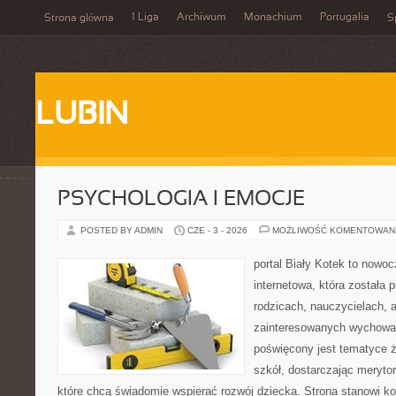
1 Liga
Archiwum
Monachium
Portugalia
Strona główna
S
LUBIN
PSYCHOLOGIA I EMOCJE
POSTED BY ADMIN
CZE - 3 - 2026
MOŻLIWOŚĆ KOMENTOWAN
portal Biały Kotek to nowo
internetowa, która została
rodzicach, nauczycielach, 
zainteresowanych wychowan
poświęcony jest tematyce ż
szkół, dostarczając merytor
które chcą świadomie wspierać rozwój dziecka. Strona stanowi k