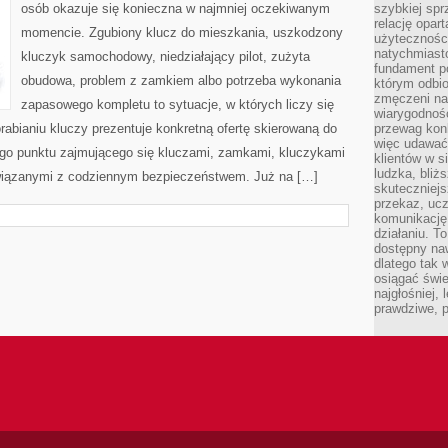
osób okazuje się konieczna w najmniej oczekiwanym
szybkiej spr
relację opart
momencie. Zgubiony klucz do mieszkania, uszkodzony
użyteczności
natychmiasto
kluczyk samochodowy, niedziałający pilot, zużyta
fundament po
obudowa, problem z zamkiem albo potrzeba wykonania
którym odbio
zmęczeni na
zapasowego kompletu to sytuacje, w których liczy się
wiarygodność
abianiu kluczy prezentuje konkretną ofertę skierowaną do
przewag kon
więc udawać 
go punktu zajmującego się kluczami, zamkami, kluczykami
klientów w s
ludzka, bliż
iązanymi z codziennym bezpieczeństwem. Już na […]
skuteczniejs
przekaz, ucz
komunikację,
działaniu. T
dostępny na
dlatego tak w
osiągać świe
najgłośniej, 
prawdziwe, 