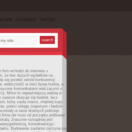
SCRIBE
FACEBOOK
TWITTER
 firm wchodzi do internetu z
m, że bez dużych wydatków na
da się przebić wśród konkurencji.
, widoczność w sieci bywa trudna, a
nasycony komunikatami walczącymi o
cy. Mimo to najważniejszą walutą w
ie zawsze okazuje się budżet, lecz
ent, który zaufa marce, chętniej kupi,
ie, poleci usługę znajomym i będzie
ozumiały w razie drobnych potknięć.
 firma nie musi od początku próbować
kalą. Znacznie rozsądniej jest
wiarygodnością, konsekwencją i
taktu. Budowanie zaufania zaczyna się