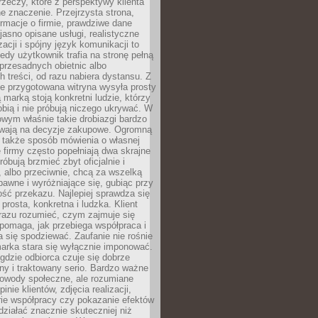
rzeczy, które z perspektywy klienta
 znaczenie. Przejrzysta strona,
ormacje o firmie, prawdziwe dane
jasno opisane usługi, realistyczne
zacji i spójny język komunikacji to
edy użytkownik trafia na stronę pełną
 przesadnych obietnic albo
 treści, od razu nabiera dystansu. Z
ie przygotowana witryna wysyła prosty
ą marką stoją konkretni ludzie, którzy
obią i nie próbują niczego ukrywać. W
owym właśnie takie drobiazgi bardzo
wają na decyzje zakupowe. Ogromną
 także sposób mówienia o własnej
e firmy często popełniają dwa skrajne
róbują brzmieć zbyt oficjalnie i
 albo przeciwnie, chcą za wszelką
awne i wyróżniające się, gubiąc przy
ść przekazu. Najlepiej sprawdza się
prosta, konkretna i ludzka. Klient
razu rozumieć, czym zajmuje się
pomaga, jak przebiega współpraca i
się spodziewać. Zaufanie nie rośnie
arka stara się wyłącznie imponować.
gdzie odbiorca czuje się dobrze
y i traktowany serio. Bardzo ważne
dowody społeczne, ale rozumiane
inie klientów, zdjęcia realizacji,
orie współpracy czy pokazanie efektów
ziałać znacznie skuteczniej niż