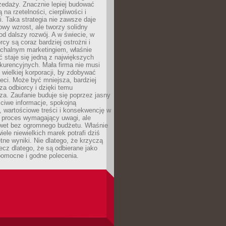
zedaży. Znacznie lepiej budować
ą na rzetelności, cierpliwości i
. Taka strategia nie zawsze daje
wy wzrost, ale tworzy solidny
d dalszy rozwój. A w świecie, w
rcy są coraz bardziej ostrożni i
chalnym marketingiem, właśnie
 staje się jedną z największych
kurencyjnych. Mała firma nie musi
wielkiej korporacji, by zdobywać
ieci. Może być mniejsza, bardziej
sza odbiorcy i dzięki temu
za. Zaufanie buduje się poprzez jasny
ciwe informacje, spokojną
 wartościowe treści i konsekwencję w
o proces wymagający uwagi, ale
wet bez ogromnego budżetu. Właśnie
iele niewielkich marek potrafi dziś
tne wyniki. Nie dlatego, że krzyczą
lecz dlatego, że są odbierane jako
pomocne i godne polecenia.