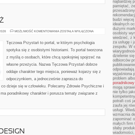
najbardziej 
pamiętać, że
przesadzony
rekomendacj
budzi więcej 
EŻ
idealnych oc
dużymi mark
DZIECI
 2026
MOŻLIWOŚĆ KOMENTOWANIA
ZOSTAŁA WYŁĄCZONA
osobisty wymi
I
wiedzieć, z 
MŁODZIEŻ
za usługę i 
Tęczowa Przystań to portal, w którym psychologia
zespołu. W 
spotyka się z osobistymi historiami. To portal tworzona
wiarygodnoś
dzielenie si
z myślą o osobach, które chcą spokojniej spojrzeć na
odbiorców pr
własne przeżycia. Nazwa Tęczowa Przystań dobrze
publikowanie
odpowiadają 
oddaje charakter tego miejsca, ponieważ kojarzy się z
wyjaśniona 
problem albo
odpoczynkiem, a jednocześnie zaprasza do
poradnikowy
 co dzieje się w człowieku. Polecamy Zdrowie Psychiczne i
mogą sprawi
nie tylko ja
 ma poradnikowy charakter i porusza tematy związane z
kompetentny 
potrafi coś 
zaufa jej ró
usługi. Wied
wzmacnia de
zapominać o 
małych firm t
słaby produk
 DESIGN
wiadomości,