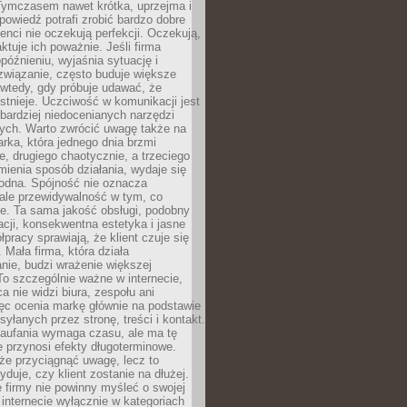
 Tymczasem nawet krótka, uprzejma i
owiedź potrafi zrobić bardzo dobre
ienci nie oczekują perfekcji. Oczekują,
aktuje ich poważnie. Jeśli firma
opóźnieniu, wyjaśnia sytuację i
związanie, często buduje większe
 wtedy, gdy próbuje udawać, że
istnieje. Uczciwość w komunikacji jest
bardziej niedocenianych narzędzi
ych. Warto zwrócić uwagę także na
rka, która jednego dnia brzmi
ie, drugiego chaotycznie, a trzeciego
mienia sposób działania, wydaje się
godna. Spójność nie oznacza
 ale przewidywalność w tym, co
e. Ta sama jakość obsługi, podobny
cji, konsekwentna estetyka i jasne
pracy sprawiają, że klient czuje się
 Mała firma, która działa
nie, budzi wrażenie większej
 To szczególnie ważne w internecie,
a nie widzi biura, zespołu ani
ęc ocenia markę głównie na podstawie
yłanych przez stronę, treści i kontakt.
aufania wymaga czasu, ale ma tę
 przynosi efekty długoterminowe.
e przyciągnąć uwagę, lecz to
yduje, czy klient zostanie na dłużej.
 firmy nie powinny myśleć o swojej
internecie wyłącznie w kategoriach