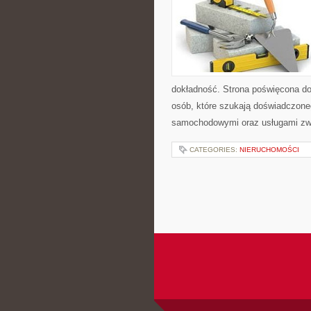
dokładność. Strona poświęcona dor
osób, które szukają doświadczone
samochodowymi oraz usługami zw
CATEGORIES:
NIERUCHOMOŚCI