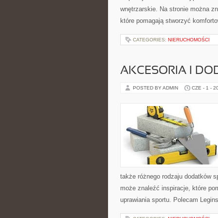
wnętrzarskie. Na stronie można zn
które pomagają stworzyć komforto
CATEGORIES:
NIERUCHOMOŚCI
AKCESORIA I DO
POSTED BY ADMIN
CZE - 1 - 2
także różnego rodzaju dodatków sp
może znaleźć inspiracje, które 
uprawiania sportu. Polecam Leginsy