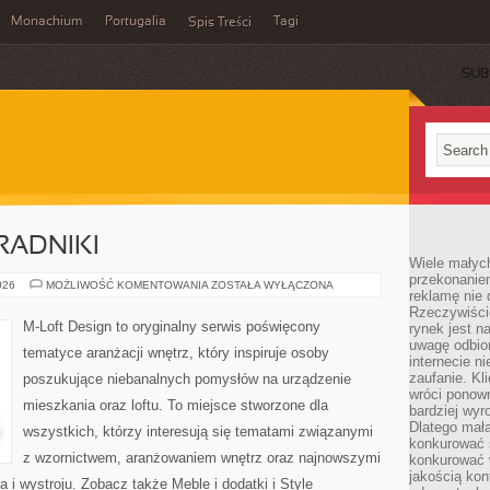
Monachium
Portugalia
Tagi
Spis Treści
SUB
RADNIKI
Wiele małych
przekonanie
PRAKTYCZNE
026
MOŻLIWOŚĆ KOMENTOWANIA
ZOSTAŁA WYŁĄCZONA
reklamę nie 
PORADNIKI
Rzeczywiście
M-Loft Design to oryginalny serwis poświęcony
rynek jest 
uwagę odbior
tematyce aranżacji wnętrz, który inspiruje osoby
internecie n
zaufanie. Kli
poszukujące niebanalnych pomysłów na urządzenie
wróci ponown
mieszkania oraz loftu. To miejsce stworzone dla
bardziej wyr
Dlatego mała
wszystkich, którzy interesują się tematami związanymi
konkurować s
z wzornictwem, aranżowaniem wnętrz oraz najnowszymi
konkurować 
jakością kon
 i wystroju. Zobacz także Meble i dodatki i Style