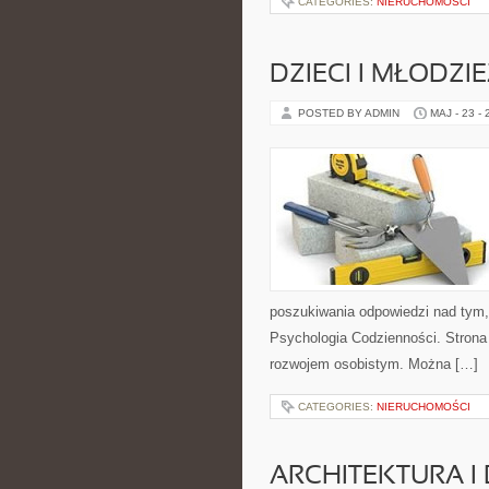
CATEGORIES:
NIERUCHOMOŚCI
DZIECI I MŁODZI
POSTED BY ADMIN
MAJ - 23 -
poszukiwania odpowiedzi nad tym,
Psychologia Codzienności. Strona
rozwojem osobistym. Można […]
CATEGORIES:
NIERUCHOMOŚCI
ARCHITEKTURA I