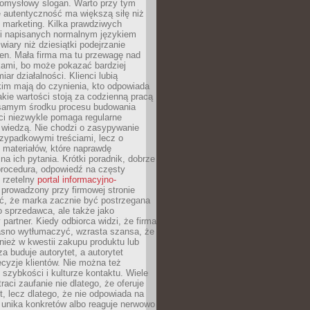
pomysłowy slogan. Warto przy tym
 autentyczność ma większą siłę niż
 marketing. Kilka prawdziwych
i napisanych normalnym językiem
wiary niż dziesiątki podejrzanie
en. Mała firma ma tu przewagę nad
ami, bo może pokazać bardziej
ar działalności. Klienci lubią
kim mają do czynienia, kto odpowiada
jakie wartości stoją za codzienną pracą
samym środku procesu budowania
ci niezwykle pomaga regularne
ę wiedzą. Nie chodzi o zasypywanie
zypadkowymi treściami, lecz o
 materiałów, które naprawdę
na ich pytania. Krótki poradnik, dobrze
procedura, odpowiedź na częsty
 rzetelny
portal informacyjno-
prowadzony przy firmowej stronie
ć, że marka zacznie być postrzegana
ko sprzedawca, ale także jako
partner. Kiedy odbiorca widzi, że firma
jasno wytłumaczyć, wzrasta szansa, że
wnież w kwestii zakupu produktu lub
za buduje autorytet, a autorytet
cyzje klientów. Nie można też
szybkości i kulturze kontaktu. Wiele
raci zaufanie nie dlatego, że oferuje
t, lecz dlatego, że nie odpowiada na
 unika konkretów albo reaguje nerwowo