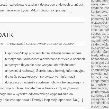
od prostych 
mają ogromne
aleźć rozbudowane artykuły dotyczące stylowych aranżacji,
czytelne inf
we miejsce do życia. M-Loft Design skupia się […]
kontaktowe, 
terminy reali
podstawy. Ki
niejasności,
chaotycznych
kolei uczciw
sygnał: za t
DATKI
wiedzą, co r
świecie cyfr
AKCESORIA
026
MOŻLIWOŚĆ KOMENTOWANIA
ZOSTAŁA WYŁĄCZONA
szybko wpły
I
rolę odgrywa
DODATKI
ofercie. Mał
EsportowySklep.pl to regularnie aktualizowana witryna
błędy. Albo p
tematyczna, która została stworzona z myślą o osobach
bezosobowo,
cenę być zab
aktywnych fizycznie oraz wszystkich miłośnikach
tym klarowno
komunikacja 
aktywności ruchowej. Serwis łączy funkcję informacyjną
powinien od 
dla osób poszukujących sprawdzonych informacji
firma, komu 
czego można 
dotyczących odzieży sportowej, obuwia treningowego, a
tam, gdzie m
ortowych. Dzięki bogatej bazie treści każdy użytkownik
Rośnie tam, 
poinformowan
pomogą mu w wyborze odpowiedniego wyposażenia do
są również 
rozsądnie. Op
 i bielizna sportowa i Trendy i inspiracje sportowe. Na […]
krótkie hist
pracy mogą d