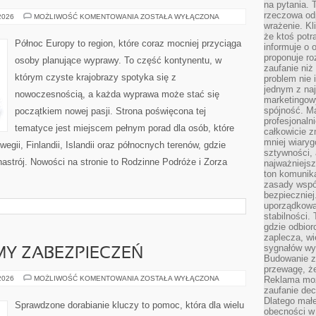
na pytania.
rzeczowa odp
ARCHITEKTURA
 2026
MOŻLIWOŚĆ KOMENTOWANIA
ZOSTAŁA WYŁĄCZONA
I
wrażenie. Kl
DESIGN
że ktoś potr
Północ Europy to region, które coraz mocniej przyciąga
informuje o 
proponuje ro
osoby planujące wyprawy. To część kontynentu, w
zaufanie niż
którym czyste krajobrazy spotyka się z
problem nie 
jednym z naj
nowoczesnością, a każda wyprawa może stać się
marketingow
spójność. Ma
początkiem nowej pasji. Strona poświęcona tej
profesjonaln
tematyce jest miejscem pełnym porad dla osób, które
całkowicie z
mniej wiary
egii, Finlandii, Islandii oraz północnych terenów, gdzie
sztywności,
nastrój. Nowości na stronie to Rodzinne Podróże i Zorza
najważniejsz
ton komunika
zasady współ
bezpieczniej.
uporządkowa
stabilności.
gdzie odbiorc
zaplecza, wi
sygnałów wys
MY ZABEZPIECZEŃ
Budowanie z
przewagę, że
ALARMY
 2026
MOŻLIWOŚĆ KOMENTOWANIA
ZOSTAŁA WYŁĄCZONA
Reklama moż
I
zaufanie dec
SYSTEMY
Dlatego małe
ZABEZPIECZEŃ
Sprawdzone dorabianie kluczy to pomoc, która dla wielu
obecności w 