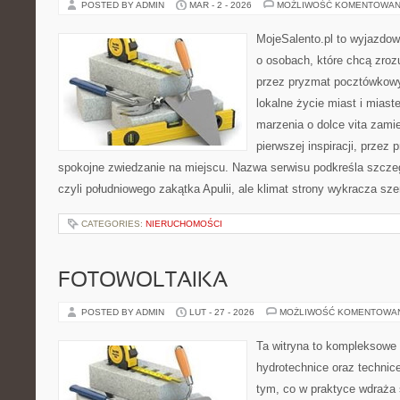
POSTED BY ADMIN
MAR - 2 - 2026
MOŻLIWOŚĆ KOMENTOWAN
MojeSalento.pl to wyjazdow
o osobach, które chcą zroz
przez pryzmat pocztówkowy
lokalne życie miast i miast
marzenia o dolce vita zamie
pierwszej inspiracji, przez 
spokojne zwiedzanie na miejscu. Nazwa serwisu podkreśla szczeg
czyli południowego zakątka Apulii, ale klimat strony wykracza sze
CATEGORIES:
NIERUCHOMOŚCI
FOTOWOLTAIKA
POSTED BY ADMIN
LUT - 27 - 2026
MOŻLIWOŚĆ KOMENTOWA
Ta witryna to kompleksowe 
hydrotechnice oraz technice
tym, co w praktyce wdraża 