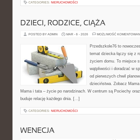
CATEGORIES:
NIERUCHOMOŚCI
DZIECI, RODZICE, CIĄŻA
POSTED BY ADMIN
MAR - 6 - 2026
MOŻLIWOŚĆ KOMENTOWAN
Przedszkole76 to nowoczesn
temat dziecka łączy się z 
życiem domu. To miejsce st
wątpliwości i doradzać w sp
od pierwszych chwil planowa
dzieciństwa. Zobacz Mama w
Mama i tata – życie po narodzinach. W centrum są Pociechy oraz B
buduje relację każdego dnia. […]
CATEGORIES:
NIERUCHOMOŚCI
WENECJA