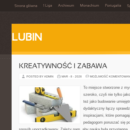
1 Liga
Archiwum
Monachium
Portugalia
Strona główna
S
LUBIN
KREATYWNOŚĆ I ZABAWA
POSTED BY ADMIN
MAR - 8 - 2026
MOŻLIWOŚĆ KOMENTOWAN
To miejsce stworzone z myś
szeroko, czyli nie tylko jak
też jako budowanie umiejęt
dydaktyczny łączy sprawdz
inspiracjami, które pomaga
pedagogom poruszać się po 
sposób uporządkowany. Zależy nam, aby nauka była przystępna,