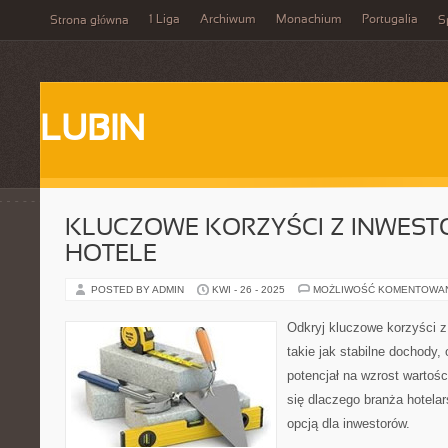
1 Liga
Archiwum
Monachium
Portugalia
Strona główna
S
LUBIN
KLUCZOWE KORZYŚCI Z INWES
HOTELE
POSTED BY ADMIN
KWI - 26 - 2025
MOŻLIWOŚĆ KOMENTOWA
Odkryj kluczowe korzyści z
takie jak stabilne dochody, 
potencjał na wzrost wartoś
się dlaczego branża hotela
opcją dla inwestorów.