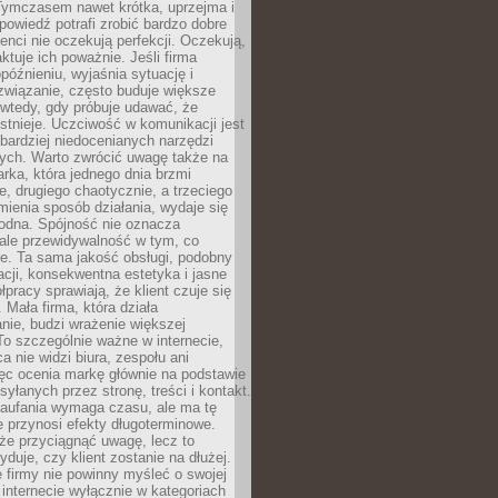
 Tymczasem nawet krótka, uprzejma i
owiedź potrafi zrobić bardzo dobre
ienci nie oczekują perfekcji. Oczekują,
aktuje ich poważnie. Jeśli firma
opóźnieniu, wyjaśnia sytuację i
związanie, często buduje większe
 wtedy, gdy próbuje udawać, że
istnieje. Uczciwość w komunikacji jest
bardziej niedocenianych narzędzi
ych. Warto zwrócić uwagę także na
rka, która jednego dnia brzmi
ie, drugiego chaotycznie, a trzeciego
mienia sposób działania, wydaje się
godna. Spójność nie oznacza
 ale przewidywalność w tym, co
e. Ta sama jakość obsługi, podobny
cji, konsekwentna estetyka i jasne
pracy sprawiają, że klient czuje się
 Mała firma, która działa
nie, budzi wrażenie większej
 To szczególnie ważne w internecie,
a nie widzi biura, zespołu ani
ęc ocenia markę głównie na podstawie
yłanych przez stronę, treści i kontakt.
aufania wymaga czasu, ale ma tę
 przynosi efekty długoterminowe.
e przyciągnąć uwagę, lecz to
yduje, czy klient zostanie na dłużej.
 firmy nie powinny myśleć o swojej
internecie wyłącznie w kategoriach