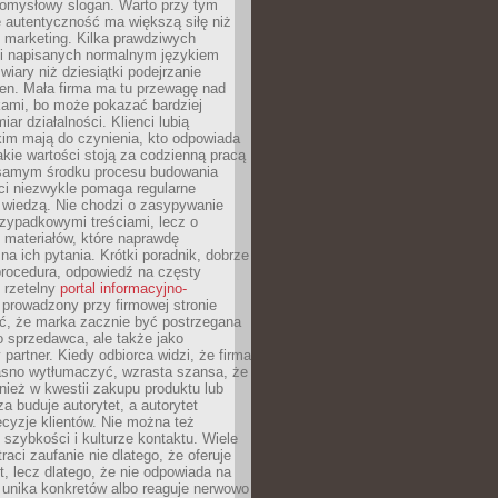
pomysłowy slogan. Warto przy tym
 autentyczność ma większą siłę niż
 marketing. Kilka prawdziwych
i napisanych normalnym językiem
wiary niż dziesiątki podejrzanie
en. Mała firma ma tu przewagę nad
ami, bo może pokazać bardziej
ar działalności. Klienci lubią
kim mają do czynienia, kto odpowiada
jakie wartości stoją za codzienną pracą
samym środku procesu budowania
ci niezwykle pomaga regularne
ę wiedzą. Nie chodzi o zasypywanie
zypadkowymi treściami, lecz o
 materiałów, które naprawdę
na ich pytania. Krótki poradnik, dobrze
procedura, odpowiedź na częsty
 rzetelny
portal informacyjno-
prowadzony przy firmowej stronie
ć, że marka zacznie być postrzegana
ko sprzedawca, ale także jako
partner. Kiedy odbiorca widzi, że firma
jasno wytłumaczyć, wzrasta szansa, że
wnież w kwestii zakupu produktu lub
za buduje autorytet, a autorytet
cyzje klientów. Nie można też
szybkości i kulturze kontaktu. Wiele
raci zaufanie nie dlatego, że oferuje
t, lecz dlatego, że nie odpowiada na
 unika konkretów albo reaguje nerwowo