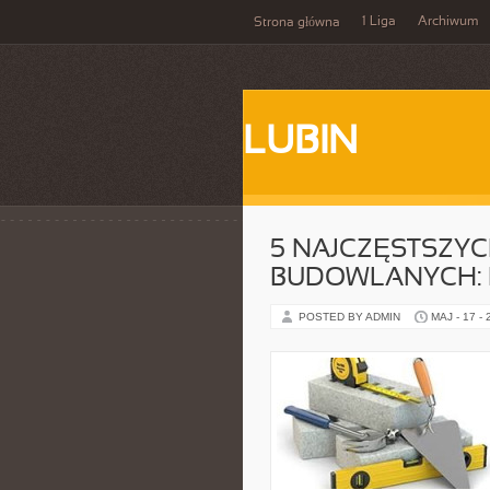
1 Liga
Archiwum
Strona główna
LUBIN
5 NAJCZĘSTSZY
BUDOWLANYCH: 
POSTED BY ADMIN
MAJ - 17 -