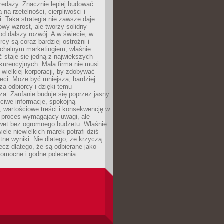
zedaży. Znacznie lepiej budować
ą na rzetelności, cierpliwości i
. Taka strategia nie zawsze daje
wy wzrost, ale tworzy solidny
d dalszy rozwój. A w świecie, w
rcy są coraz bardziej ostrożni i
chalnym marketingiem, właśnie
 staje się jedną z największych
kurencyjnych. Mała firma nie musi
wielkiej korporacji, by zdobywać
ieci. Może być mniejsza, bardziej
sza odbiorcy i dzięki temu
za. Zaufanie buduje się poprzez jasny
ciwe informacje, spokojną
 wartościowe treści i konsekwencję w
o proces wymagający uwagi, ale
wet bez ogromnego budżetu. Właśnie
iele niewielkich marek potrafi dziś
tne wyniki. Nie dlatego, że krzyczą
lecz dlatego, że są odbierane jako
pomocne i godne polecenia.