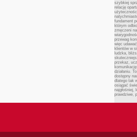
szybkiej spr
relację opart
użyteczności
natychmiasto
fundament po
którym odbio
zmęczeni na
wiarygodność
przewag kon
więc udawać 
klientów w s
ludzka, bliż
skuteczniejs
przekaz, ucz
komunikację,
działaniu. T
dostępny na
dlatego tak w
osiągać świe
najgłośniej, 
prawdziwe, 