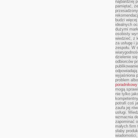
najbardziej 
pamiętać, że
przesadzony
rekomendacj
budzi więcej 
idealnych oc
dużymi mark
osobisty wymi
wiedzieć, z 
za usługę i 
zespołu. W 
wiarygodnoś
dzielenie si
odbiorców pr
publikowanie
odpowiadają 
wyjaśniona 
problem albo
poradnikowy
mogą sprawi
nie tylko ja
kompetentny 
potrafi coś 
zaufa jej ró
usługi. Wied
wzmacnia de
zapominać o 
małych firm t
słaby produk
wiadomości,