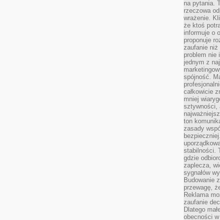
na pytania.
rzeczowa odp
wrażenie. Kl
że ktoś potr
informuje o 
proponuje ro
zaufanie niż
problem nie 
jednym z naj
marketingow
spójność. Ma
profesjonaln
całkowicie z
mniej wiary
sztywności,
najważniejsz
ton komunika
zasady współ
bezpieczniej.
uporządkowa
stabilności.
gdzie odbiorc
zaplecza, wi
sygnałów wys
Budowanie z
przewagę, że
Reklama moż
zaufanie dec
Dlatego małe
obecności w 