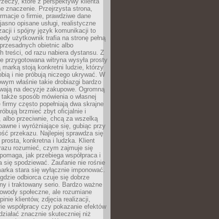
rzeczy, które z perspektywy klienta
 znaczenie. Przejrzysta strona,
ormacje o firmie, prawdziwe dane
jasno opisane usługi, realistyczne
zacji i spójny język komunikacji to
edy użytkownik trafia na stronę pełną
 przesadnych obietnic albo
 treści, od razu nabiera dystansu. Z
ie przygotowana witryna wysyła prosty
ą marką stoją konkretni ludzie, którzy
obią i nie próbują niczego ukrywać. W
owym właśnie takie drobiazgi bardzo
wają na decyzje zakupowe. Ogromną
 także sposób mówienia o własnej
e firmy często popełniają dwa skrajne
róbują brzmieć zbyt oficjalnie i
 albo przeciwnie, chcą za wszelką
awne i wyróżniające się, gubiąc przy
ść przekazu. Najlepiej sprawdza się
prosta, konkretna i ludzka. Klient
razu rozumieć, czym zajmuje się
pomaga, jak przebiega współpraca i
się spodziewać. Zaufanie nie rośnie
arka stara się wyłącznie imponować.
gdzie odbiorca czuje się dobrze
y i traktowany serio. Bardzo ważne
dowody społeczne, ale rozumiane
inie klientów, zdjęcia realizacji,
orie współpracy czy pokazanie efektów
ziałać znacznie skuteczniej niż