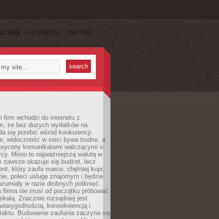
SCRIBE
FACEBOOK
TWITTER
 firm wchodzi do internetu z
m, że bez dużych wydatków na
da się przebić wśród konkurencji.
, widoczność w sieci bywa trudna, a
nasycony komunikatami walczącymi o
cy. Mimo to najważniejszą walutą w
ie zawsze okazuje się budżet, lecz
ent, który zaufa marce, chętniej kupi,
ie, poleci usługę znajomym i będzie
ozumiały w razie drobnych potknięć.
 firma nie musi od początku próbować
kalą. Znacznie rozsądniej jest
wiarygodnością, konsekwencją i
taktu. Budowanie zaufania zaczyna się