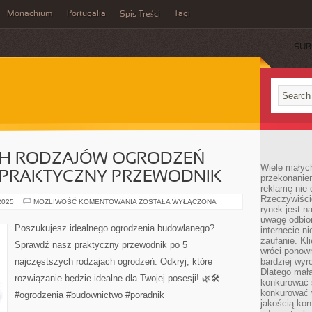
Monachium
Portugalia
Tagi
Spis Treści
SUB
CH RODZAJÓW OGRODZEŃ
Wiele małych
PRAKTYCZNY PRZEWODNIK
przekonanie
reklamę nie 
Rzeczywiście
5
 2025
MOŻLIWOŚĆ KOMENTOWANIA
ZOSTAŁA WYŁĄCZONA
rynek jest 
NAJCZĘSTSZYCH
RODZAJÓW
uwagę odbior
OGRODZEŃ
Poszukujesz idealnego ogrodzenia budowlanego?
internecie n
BUDOWLANYCH:
PRAKTYCZNY
zaufanie. Kli
Sprawdź nasz praktyczny przewodnik po 5
PRZEWODNIK
wróci ponown
najczęstszych rodzajach ogrodzeń. Odkryj, które
bardziej wyr
Dlatego mała
rozwiązanie będzie idealne dla Twojej posesji! 🌿🛠️
konkurować s
konkurować 
#ogrodzenia #budownictwo #poradnik
jakością kon