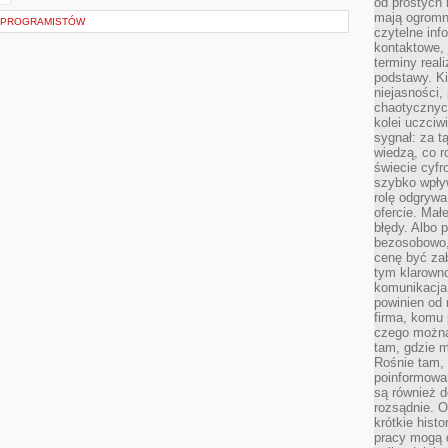
od prostych 
mają ogromne
A PROGRAMISTÓW
czytelne inf
kontaktowe, 
terminy reali
podstawy. Ki
niejasności,
chaotycznych
kolei uczciw
sygnał: za t
wiedzą, co r
świecie cyfr
szybko wpły
rolę odgrywa
ofercie. Mał
błędy. Albo p
bezosobowo,
cenę być zab
tym klarowno
komunikacja 
powinien od 
firma, komu 
czego można 
tam, gdzie m
Rośnie tam, 
poinformowan
są również 
rozsądnie. Op
krótkie hist
pracy mogą d