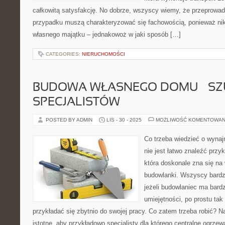
całkowitą satysfakcję. No dobrze, wszyscy wiemy, że przeprowa
przypadku muszą charakteryzować się fachowością, ponieważ nik
własnego majątku – jednakowoż w jaki sposób […]
CATEGORIES:
NIERUCHOMOŚCI
BUDOWA WŁASNEGO DOMU – S
SPECJALISTÓW
POSTED BY ADMIN
LIS - 30 - 2025
MOŻLIWOŚĆ KOMENTOWAN
Co trzeba wiedzieć o wyna
nie jest łatwo znaleźć przy
która doskonale zna się na
budowlanki. Wszyscy bardz
jeżeli budowlaniec ma bard
umiejętności, po prostu tak
przykładać się zbytnio do swojej pracy. Co zatem trzeba robić? 
istotne, aby przykładowo specjalisty dla którego centralne ogrzew