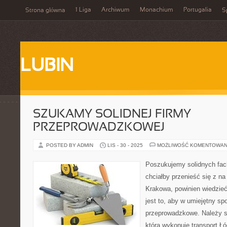
1 Liga
Archiwum
Monachium
Portugalia
Strona główna
S
LUBIN
SZUKAMY SOLIDNEJ FIRMY
PRZEPROWADZKOWEJ
POSTED BY ADMIN
LIS - 30 - 2025
MOŻLIWOŚĆ KOMENTOWAN
Poszukujemy solidnych fa
chciałby przenieść się z na
Krakowa, powinien wiedzie
jest to, aby w umiejętny sp
przeprowadzkowe. Należy st
która wykonuje transport 