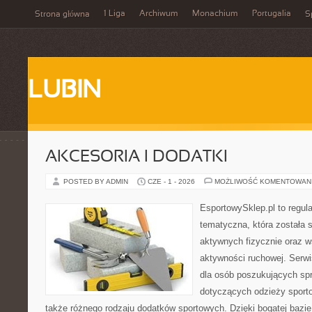
1 Liga
Archiwum
Monachium
Portugalia
Strona główna
S
LUBIN
AKCESORIA I DODATKI
POSTED BY ADMIN
CZE - 1 - 2026
MOŻLIWOŚĆ KOMENTOWAN
EsportowySklep.pl to regula
tematyczna, która została 
aktywnych fizycznie oraz w
aktywności ruchowej. Serwi
dla osób poszukujących sp
dotyczących odzieży sporto
także różnego rodzaju dodatków sportowych. Dzięki bogatej bazie