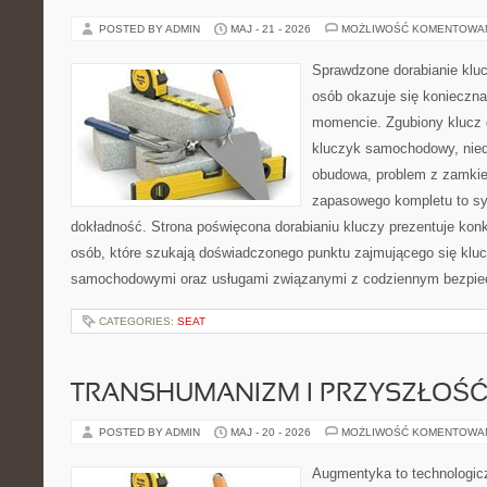
POSTED BY ADMIN
MAJ - 21 - 2026
MOŻLIWOŚĆ KOMENTOWA
Sprawdzone dorabianie kluc
osób okazuje się konieczn
momencie. Zgubiony klucz 
kluczyk samochodowy, niedz
obudowa, problem z zamkie
zapasowego kompletu to syt
dokładność. Strona poświęcona dorabianiu kluczy prezentuje konk
osób, które szukają doświadczonego punktu zajmującego się klu
samochodowymi oraz usługami związanymi z codziennym bezpie
CATEGORIES:
SEAT
TRANSHUMANIZM I PRZYSZŁOŚĆ
POSTED BY ADMIN
MAJ - 20 - 2026
MOŻLIWOŚĆ KOMENTOWA
Augmentyka to technologicz