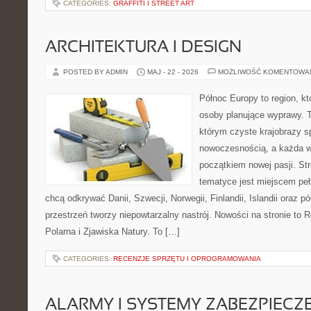
CATEGORIES:
GRAFFITI I STREET ART
ARCHITEKTURA I DESIGN
POSTED BY ADMIN
MAJ - 22 - 2026
MOŻLIWOŚĆ KOMENTOWA
Północ Europy to region, kt
osoby planujące wyprawy. 
którym czyste krajobrazy s
nowoczesnością, a każda 
początkiem nowej pasji. St
tematyce jest miejscem peł
chcą odkrywać Danii, Szwecji, Norwegii, Finlandii, Islandii oraz p
przestrzeń tworzy niepowtarzalny nastrój. Nowości na stronie to 
Polarna i Zjawiska Natury. To […]
CATEGORIES:
RECENZJE SPRZĘTU I OPROGRAMOWANIA
ALARMY I SYSTEMY ZABEZPIECZ