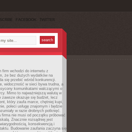
SCRIBE
FACEBOOK
TWITTER
 firm wchodzi do internetu z
m, że bez dużych wydatków na
da się przebić wśród konkurencji.
, widoczność w sieci bywa trudna, a
nasycony komunikatami walczącymi o
cy. Mimo to najważniejszą walutą w
ie zawsze okazuje się budżet, lecz
ent, który zaufa marce, chętniej kupi,
ie, poleci usługę znajomym i będzie
ozumiały w razie drobnych potknięć.
 firma nie musi od początku próbować
kalą. Znacznie rozsądniej jest
wiarygodnością, konsekwencją i
taktu. Budowanie zaufania zaczyna się