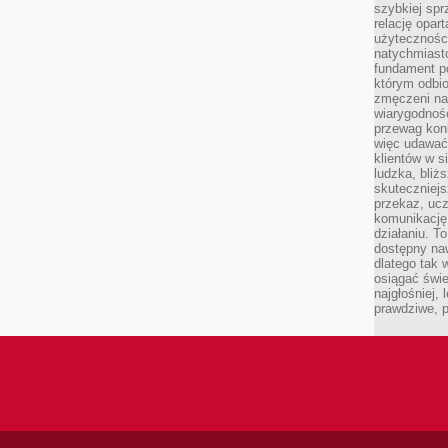
szybkiej spr
relację opart
użyteczności
natychmiasto
fundament po
którym odbio
zmęczeni na
wiarygodność
przewag kon
więc udawać 
klientów w s
ludzka, bliż
skuteczniejs
przekaz, ucz
komunikację,
działaniu. T
dostępny na
dlatego tak w
osiągać świe
najgłośniej, 
prawdziwe, 