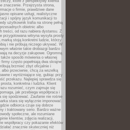
rzeczy, które z perspektywy klienta
 znaczenie. Przejrzysta strona,
ormacje o firmie, prawdziwe dane
jasno opisane usługi, realistyczne
zacji i spójny język komunikacji to
edy użytkownik trafia na stronę pełną
 przesadnych obietnic albo
 treści, od razu nabiera dystansu. Z
ie przygotowana witryna wysyła prosty
ą marką stoją konkretni ludzie, którzy
obią i nie próbują niczego ukrywać. W
owym właśnie takie drobiazgi bardzo
wają na decyzje zakupowe. Ogromną
 także sposób mówienia o własnej
e firmy często popełniają dwa skrajne
róbują brzmieć zbyt oficjalnie i
 albo przeciwnie, chcą za wszelką
awne i wyróżniające się, gubiąc przy
ść przekazu. Najlepiej sprawdza się
prosta, konkretna i ludzka. Klient
razu rozumieć, czym zajmuje się
pomaga, jak przebiega współpraca i
się spodziewać. Zaufanie nie rośnie
arka stara się wyłącznie imponować.
gdzie odbiorca czuje się dobrze
y i traktowany serio. Bardzo ważne
dowody społeczne, ale rozumiane
inie klientów, zdjęcia realizacji,
orie współpracy czy pokazanie efektów
ziałać znacznie skuteczniej niż