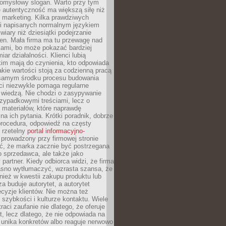
pomysłowy slogan. Warto przy tym
 autentyczność ma większą siłę niż
 marketing. Kilka prawdziwych
i napisanych normalnym językiem
wiary niż dziesiątki podejrzanie
en. Mała firma ma tu przewagę nad
ami, bo może pokazać bardziej
ar działalności. Klienci lubią
kim mają do czynienia, kto odpowiada
jakie wartości stoją za codzienną pracą
samym środku procesu budowania
ci niezwykle pomaga regularne
ę wiedzą. Nie chodzi o zasypywanie
zypadkowymi treściami, lecz o
 materiałów, które naprawdę
na ich pytania. Krótki poradnik, dobrze
procedura, odpowiedź na częsty
 rzetelny
portal informacyjno-
prowadzony przy firmowej stronie
ć, że marka zacznie być postrzegana
ko sprzedawca, ale także jako
partner. Kiedy odbiorca widzi, że firma
jasno wytłumaczyć, wzrasta szansa, że
wnież w kwestii zakupu produktu lub
za buduje autorytet, a autorytet
cyzje klientów. Nie można też
szybkości i kulturze kontaktu. Wiele
raci zaufanie nie dlatego, że oferuje
t, lecz dlatego, że nie odpowiada na
 unika konkretów albo reaguje nerwowo