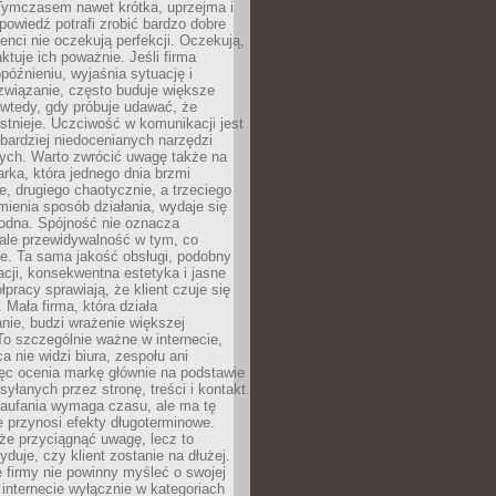
 Tymczasem nawet krótka, uprzejma i
owiedź potrafi zrobić bardzo dobre
ienci nie oczekują perfekcji. Oczekują,
aktuje ich poważnie. Jeśli firma
opóźnieniu, wyjaśnia sytuację i
związanie, często buduje większe
 wtedy, gdy próbuje udawać, że
istnieje. Uczciwość w komunikacji jest
bardziej niedocenianych narzędzi
ych. Warto zwrócić uwagę także na
rka, która jednego dnia brzmi
ie, drugiego chaotycznie, a trzeciego
mienia sposób działania, wydaje się
godna. Spójność nie oznacza
 ale przewidywalność w tym, co
e. Ta sama jakość obsługi, podobny
cji, konsekwentna estetyka i jasne
pracy sprawiają, że klient czuje się
 Mała firma, która działa
nie, budzi wrażenie większej
 To szczególnie ważne w internecie,
a nie widzi biura, zespołu ani
ęc ocenia markę głównie na podstawie
yłanych przez stronę, treści i kontakt.
aufania wymaga czasu, ale ma tę
 przynosi efekty długoterminowe.
e przyciągnąć uwagę, lecz to
yduje, czy klient zostanie na dłużej.
 firmy nie powinny myśleć o swojej
internecie wyłącznie w kategoriach