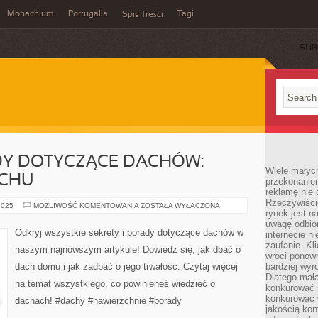
Monachium
Portugalia
Tagi
Spis Treści
SUB
DY DOTYCZĄCE DACHÓW:
Wiele małych
ACHU
przekonanie
reklamę nie 
Rzeczywiście
SEKRETY
2025
MOŻLIWOŚĆ KOMENTOWANIA
ZOSTAŁA WYŁĄCZONA
rynek jest 
I
PORADY
uwagę odbior
DOTYCZĄCE
Odkryj wszystkie sekrety i porady dotyczące dachów w
internecie n
DACHÓW:
WSZYSTKO
zaufanie. Kli
naszym najnowszym artykule! Dowiedz się, jak dbać o
O
wróci ponown
DACHU
dach domu i jak zadbać o jego trwałość. Czytaj więcej
bardziej wyr
Dlatego mała
na temat wszystkiego, co powinieneś wiedzieć o
konkurować s
konkurować 
dachach! #dachy #nawierzchnie #porady
jakością kon