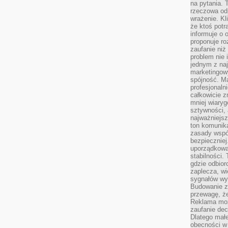
na pytania.
rzeczowa odp
wrażenie. Kl
że ktoś potr
informuje o 
proponuje ro
zaufanie niż
problem nie 
jednym z naj
marketingow
spójność. Ma
profesjonaln
całkowicie z
mniej wiary
sztywności,
najważniejsz
ton komunika
zasady współ
bezpieczniej.
uporządkowa
stabilności.
gdzie odbiorc
zaplecza, wi
sygnałów wys
Budowanie z
przewagę, że
Reklama moż
zaufanie dec
Dlatego małe
obecności w 