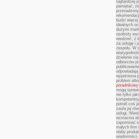
najbardziej 
pamiętać, że
przesadzony
rekomendacj
budzi więcej 
idealnych oc
dużymi mark
osobisty wymi
wiedzieć, z 
za usługę i 
zespołu. W 
wiarygodnoś
dzielenie si
odbiorców pr
publikowanie
odpowiadają 
wyjaśniona 
problem albo
poradnikowy
mogą sprawi
nie tylko ja
kompetentny 
potrafi coś 
zaufa jej ró
usługi. Wied
wzmacnia de
zapominać o 
małych firm t
słaby produk
wiadomości,