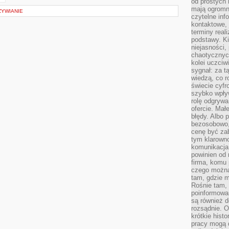
od prostych 
mają ogromne
ŻYWIANIE
czytelne inf
kontaktowe, 
terminy reali
podstawy. Ki
niejasności,
chaotycznych
kolei uczciw
sygnał: za t
wiedzą, co r
świecie cyfr
szybko wpły
rolę odgrywa
ofercie. Mał
błędy. Albo p
bezosobowo,
cenę być zab
tym klarowno
komunikacja 
powinien od 
firma, komu 
czego można 
tam, gdzie m
Rośnie tam, 
poinformowan
są również 
rozsądnie. Op
krótkie hist
pracy mogą d