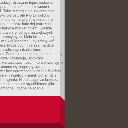
zedaży. Znacznie lepiej budować
ą na rzetelności, cierpliwości i
. Taka strategia nie zawsze daje
wy wzrost, ale tworzy solidny
d dalszy rozwój. A w świecie, w
rcy są coraz bardziej ostrożni i
chalnym marketingiem, właśnie
 staje się jedną z największych
kurencyjnych. Mała firma nie musi
wielkiej korporacji, by zdobywać
ieci. Może być mniejsza, bardziej
sza odbiorcy i dzięki temu
za. Zaufanie buduje się poprzez jasny
ciwe informacje, spokojną
 wartościowe treści i konsekwencję w
o proces wymagający uwagi, ale
wet bez ogromnego budżetu. Właśnie
iele niewielkich marek potrafi dziś
tne wyniki. Nie dlatego, że krzyczą
lecz dlatego, że są odbierane jako
pomocne i godne polecenia.