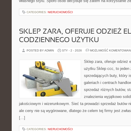
własnego stylu. Sporo osób decyduje się zatem na korzystanie z
CATEGORIES:
NIERUCHOMOŚCI
SKLEP ZARA, OFERUJE ODZIEŻ E
CODZIENNEGO UŻYTKU
POSTED BY ADMIN
STY - 2 - 2026
MOŻLIWOŚĆ KOMENTOWAN
Sklep zara, oferuje odzież 
użytku Sklep ccc, to jeden
sprzedających buty, który i
galeriach i centrach handlo
sprzedaż różnych butów, s
znalezienia wyjątkowo sol
jakościowym i wizerunkowym. Sieć ta prowadzi sprzedaż butów ni
ale ceny nie są wygórowane, dlatego że celem tej firmy jest zwłas
[…]
CATEGORIES:
NIERUCHOMOŚCI