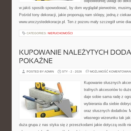
odpowiedniej uwagi do deko
w jakiś sposób spowodować, by dom wyglądał pierwotnie, musimy
Pośród tony dekoracji, jakie proponują nam sklepy, jedną z cieka
www.uroczystedekoracje.pl. Ten z pozoru mały szczegół umie dia
CATEGORIES:
NIERUCHOMOŚCI
KUPOWANIE NALEŻYTYCH DOD
POKAŹNE
POSTED BY ADMIN
STY - 2 - 2026
MOŻLIWOŚĆ KOMENTOWAN
Kupowanie słusznych akces
trafnych akcesoriów to du
daje sobie sama radę z ogr
wybierania dla siebie dobry
oraz słusznych dodatków. 
własnego wizerunku tak jak
duża grupa z nas styka się z przeszkodami jakie dotyczą osób n