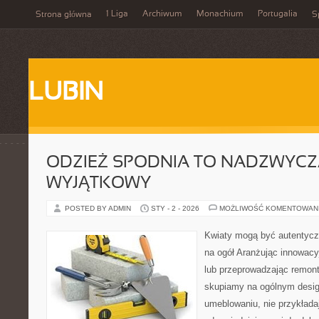
1 Liga
Archiwum
Monachium
Portugalia
Strona główna
S
LUBIN
ODZIEŻ SPODNIA TO NADZWYCZ
WYJĄTKOWY
POSTED BY ADMIN
STY - 2 - 2026
MOŻLIWOŚĆ KOMENTOWAN
Kwiaty mogą być autentycz
na ogół Aranżując innowac
lub przeprowadzając remon
skupiamy na ogólnym desig
umeblowaniu, nie przykłada