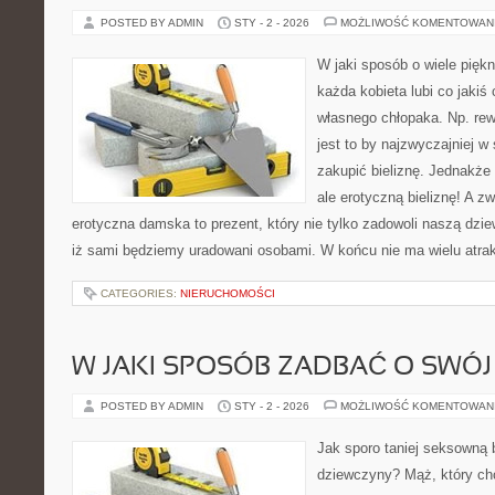
POSTED BY ADMIN
STY - 2 - 2026
MOŻLIWOŚĆ KOMENTOWAN
W jaki sposób o wiele piękn
każda kobieta lubi co jakiś
własnego chłopaka. Np. re
jest to by najzwyczajniej w 
zakupić bieliznę. Jednakże 
ale erotyczną bieliznę! A zw
erotyczna damska to prezent, który nie tylko zadowoli naszą dzie
iż sami będziemy uradowani osobami. W końcu nie ma wielu atra
CATEGORIES:
NIERUCHOMOŚCI
W JAKI SPOSÓB ZADBAĆ O SWÓJ
POSTED BY ADMIN
STY - 2 - 2026
MOŻLIWOŚĆ KOMENTOWAN
Jak sporo taniej seksowną b
dziewczyny? Mąż, który chc