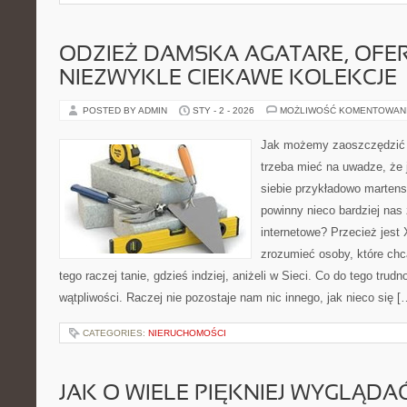
ODZIEŻ DAMSKA AGATARE, OFE
NIEZWYKLE CIEKAWE KOLEKCJE
POSTED BY ADMIN
STY - 2 - 2026
MOŻLIWOŚĆ KOMENTOWAN
Jak możemy zaoszczędzić 
trzeba mieć na uwadze, że 
siebie przykładowo martens
powinny nieco bardziej nas
internetowe? Przecież jest 
zrozumieć osoby, które chcą
tego raczej tanie, gdzieś indziej, aniżeli w Sieci. Co do tego trud
wątpliwości. Raczej nie pozostaje nam nic innego, jak nieco się [
CATEGORIES:
NIERUCHOMOŚCI
JAK O WIELE PIĘKNIEJ WYGLĄDA