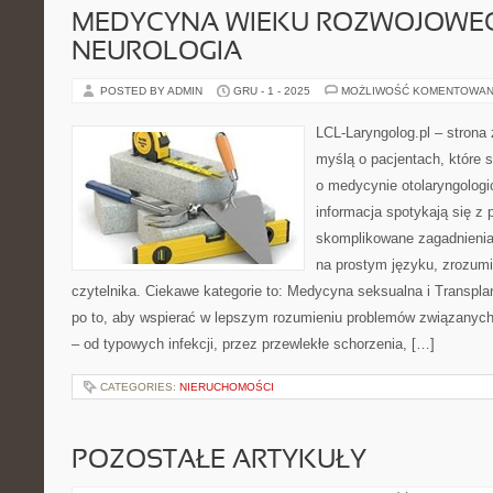
MEDYCYNA WIEKU ROZWOJOWEG
NEUROLOGIA
POSTED BY ADMIN
GRU - 1 - 2025
MOŻLIWOŚĆ KOMENTOWAN
LCL-Laryngolog.pl – strona
myślą o pacjentach, które 
o medycynie otolaryngologi
informacja spotykają się z p
skomplikowane zagadnieni
na prostym języku, zrozum
czytelnika. Ciekawe kategorie to: Medycyna seksualna i Transplan
po to, aby wspierać w lepszym rozumieniu problemów związanych
– od typowych infekcji, przez przewlekłe schorzenia, […]
CATEGORIES:
NIERUCHOMOŚCI
POZOSTAŁE ARTYKUŁY