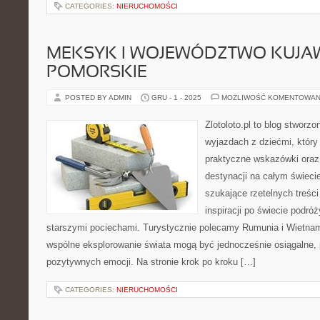
CATEGORIES:
NIERUCHOMOŚCI
MEKSYK I WOJEWÓDZTWO KUJA
POMORSKIE
POSTED BY ADMIN
GRU - 1 - 2025
MOŻLIWOŚĆ KOMENTOWAN
Zlotoloto.pl to blog stworz
wyjazdach z dziećmi, który 
praktyczne wskazówki oraz
destynacji na całym świecie
szukające rzetelnych treści
inspiracji po świecie podró
starszymi pociechami. Turystycznie polecamy Rumunia i Wietnam.
wspólne eksplorowanie świata mogą być jednocześnie osiągalne, 
pozytywnych emocji. Na stronie krok po kroku […]
CATEGORIES:
NIERUCHOMOŚCI