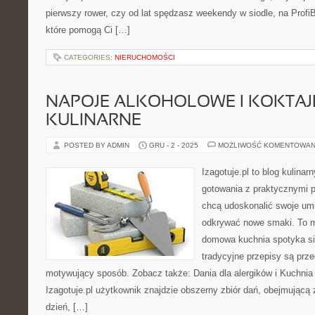
pierwszy rower, czy od lat spędzasz weekendy w siodle, na ProfiB
które pomogą Ci […]
CATEGORIES:
NIERUCHOMOŚCI
NAPOJE ALKOHOLOWE I KOKTAJL
KULINARNE
POSTED BY ADMIN
GRU - 2 - 2025
MOŻLIWOŚĆ KOMENTOWAN
Izagotuje.pl to blog kulinar
gotowania z praktycznymi p
chcą udoskonalić swoje umie
odkrywać nowe smaki. To m
domowa kuchnia spotyka si
tradycyjne przepisy są prz
motywujący sposób. Zobacz także: Dania dla alergików i Kuchnia
Izagotuje.pl użytkownik znajdzie obszerny zbiór dań, obejmującą
dzień, […]