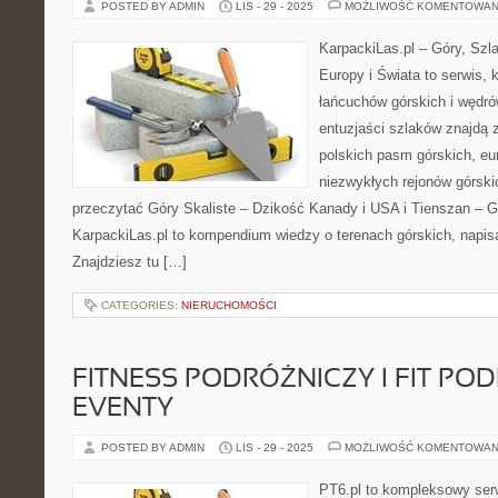
POSTED BY ADMIN
LIS - 29 - 2025
MOŻLIWOŚĆ KOMENTOWAN
KarpackiLas.pl – Góry, Szl
Europy i Świata to serwis, 
łańcuchów górskich i wędró
entuzjaści szlaków znajdą 
polskich pasm górskich, eu
niezwykłych rejonów górski
przeczytać Góry Skaliste – Dzikość Kanady i USA i Tienszan – G
KarpackiLas.pl to kompendium wiedzy o terenach górskich, napis
Znajdziesz tu […]
CATEGORIES:
NIERUCHOMOŚCI
FITNESS PODRÓŻNICZY I FIT POD
EVENTY
POSTED BY ADMIN
LIS - 29 - 2025
MOŻLIWOŚĆ KOMENTOWAN
PT6.pl to kompleksowy serw