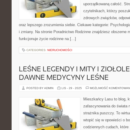
uporządkowaną całość. Str
czytelnikach, którzy posz
zdrowych związków, odpowie
oraz lepszego zrozumienia siebie. Ciekawe kategorie: Psychologi
i zmiany. Na stronie Poradnictwo Rodzinne znajdziesz obszerne ma
funkcjonuje życie rodzinne na […]
CATEGORIES:
NIERUCHOMOŚCI
LEŚNE LEGENDY I MITY I ZIOŁOL
DAWNE MEDYCYNY LEŚNE
POSTED BY ADMIN
LIS - 29 - 2025
MOŻLIWOŚĆ KOMENTOWAN
Mieszkańcy Lasu to blog, k
zafascynowania do świata n
strażnika puszczy. To wirt
wtopić się w opowieści o b
codziennych cudach, które