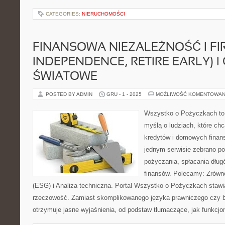
CATEGORIES:
NIERUCHOMOŚCI
FINANSOWA NIEZALEŻNOŚĆ I FIR
INDEPENDENCE, RETIRE EARLY) I
ŚWIATOWE
POSTED BY ADMIN
GRU - 1 - 2025
MOŻLIWOŚĆ KOMENTOWAN
Wszystko o Pożyczkach to s
myślą o ludziach, które chc
kredytów i domowych finans
jednym serwisie zebrano p
pożyczania, spłacania dług
finansów. Polecamy: Zrów
(ESG) i Analiza techniczna. Portal Wszystko o Pożyczkach stawia
rzeczowość. Zamiast skomplikowanego języka prawniczego czy 
otrzymuje jasne wyjaśnienia, od podstaw tłumaczące, jak funkcjo