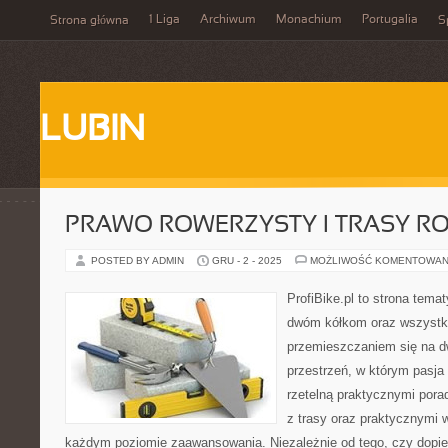
1 Liga
Archiwum
Monachium
Portugalia
Strona główna
S
LUBIN
PRAWO ROWERZYSTY I TRASY 
POSTED BY ADMIN
GRU - 2 - 2025
MOŻLIWOŚĆ KOMENTOWAN
ProfiBike.pl to strona tem
dwóm kółkom oraz wszystki
przemieszczaniem się na d
przestrzeń, w którym pasja
rzetelną praktycznymi porad
z trasy oraz praktycznymi
każdym poziomie zaawansowania. Niezależnie od tego, czy dopier