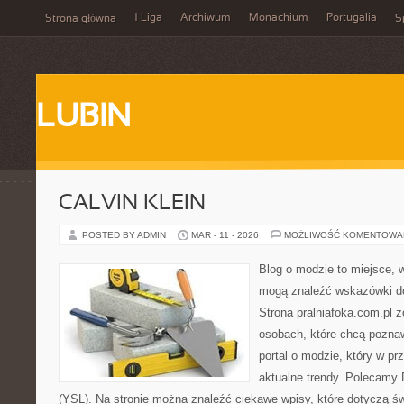
1 Liga
Archiwum
Monachium
Portugalia
Strona główna
S
LUBIN
CALVIN KLEIN
POSTED BY ADMIN
MAR - 11 - 2026
MOŻLIWOŚĆ KOMENTOWA
Blog o modzie to miejsce, w
mogą znaleźć wskazówki do
Strona pralniafoka.com.pl 
osobach, które chcą pozna
portal o modzie, który w p
aktualne trendy. Polecamy D
(YSL). Na stronie można znaleźć ciekawe wpisy, które dotyczą św