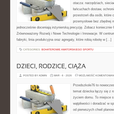
otacza: narzędziach, siecia
łańcuchach dostaw, ochroni
przestrzeń dla osób, które
przemysłowe bez zbędnej m
jednocześnie doceniają inżynierską precyzję. Zobacz koniecznie
Zrównoważony Rozwój i Nowe Technologie i Innowacje. W centrum
fabryki, linia produkcyjna oraz agregaty, które robią robotę w […]
CATEGORIES:
BOHATEROWIE AMATORSKIEGO SPORTU
DZIECI, RODZICE, CIĄŻA
POSTED BY ADMIN
MAR - 6 - 2026
MOŻLIWOŚĆ KOMENTOWAN
Przedszkole76 to nowoczesn
temat dziecka łączy się z 
życiem domu. To miejsce st
wątpliwości i doradzać w sp
od pierwszych chwil planowa