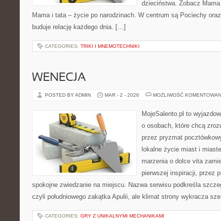
dzieciństwa. Zobacz Mama w
Mama i tata – życie po narodzinach. W centrum są Pociechy oraz B
buduje relację każdego dnia. […]
CATEGORIES:
TRIKI I MNEMOTECHNIKI
WENECJA
POSTED BY ADMIN
MAR - 2 - 2026
MOŻLIWOŚĆ KOMENTOWAN
MojeSalento.pl to wyjazdow
o osobach, które chcą zroz
przez pryzmat pocztówkowy
lokalne życie miast i miast
marzenia o dolce vita zamie
pierwszej inspiracji, przez 
spokojne zwiedzanie na miejscu. Nazwa serwisu podkreśla szczeg
czyli południowego zakątka Apulii, ale klimat strony wykracza sze
CATEGORIES:
GRY Z UNIKALNYMI MECHANIKAMI