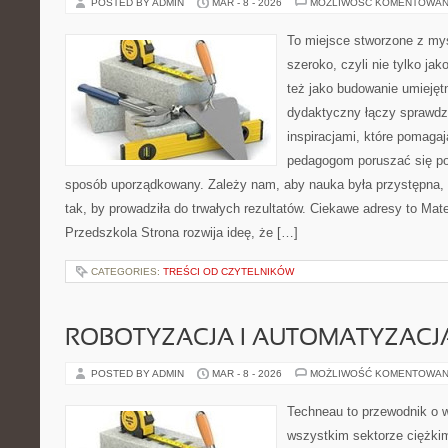
POSTED BY ADMIN
MAR - 8 - 2026
MOŻLIWOŚĆ KOMENTOWAN
To miejsce stworzone z myś
szeroko, czyli nie tylko jak
też jako budowanie umiejęt
dydaktyczny łączy sprawdz
inspiracjami, które pomaga
pedagogom poruszać się po 
sposób uporządkowany. Zależy nam, aby nauka była przystępna,
tak, by prowadziła do trwałych rezultatów. Ciekawe adresy to Mate
Przedszkola Strona rozwija ideę, że […]
CATEGORIES:
TREŚCI OD CZYTELNIKÓW
ROBOTYZACJA I AUTOMATYZACJ
POSTED BY ADMIN
MAR - 8 - 2026
MOŻLIWOŚĆ KOMENTOWAN
Techneau to przewodnik o 
wszystkim sektorze ciężkim