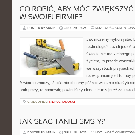
CO ROBIĆ, ABY MÓC ZWIĘKSZY
W SWOJEJ FIRMIE?
POSTED BY ADMIN
GRU - 29 - 2025
MOŻLIWOŚĆ KOMENTOWA
Jak możemy wykorzystać 
technologie? Jeżeli jesteś 
świecie nie ma zielonego p
życiem, to przede wszystki
we wszystkich przypadkach 
rozwiązaniem jest to, aby p
A więc to znaczy, iż jeśli nie chcemy później wiecznie skarżyć si
brak pracy, to naprawdę powinniśmy nieco się rozejrzeć za zawo
CATEGORIES:
NIERUCHOMOŚCI
JAK SŁAĆ TANIEJ SMS-Y?
POSTED BY ADMIN
GRU - 28 - 2025
MOŻLIWOŚĆ KOMENTOWA