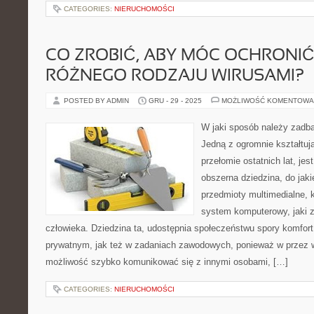
CATEGORIES:
NIERUCHOMOŚCI
CO ZROBIĆ, ABY MÓC OCHRONIĆ
RÓŻNEGO RODZAJU WIRUSAMI?
POSTED BY ADMIN
GRU - 29 - 2025
MOŻLIWOŚĆ KOMENTOWA
W jaki sposób należy zadb
Jedną z ogromnie kształtuj
przełomie ostatnich lat, jes
obszerna dziedzina, do jaki
przedmioty multimedialne, 
system komputerowy, jaki 
człowieka. Dziedzina ta, udostępnia społeczeństwu spory komfor
prywatnym, jak też w zadaniach zawodowych, ponieważ w przez w
możliwość szybko komunikować się z innymi osobami, […]
CATEGORIES:
NIERUCHOMOŚCI