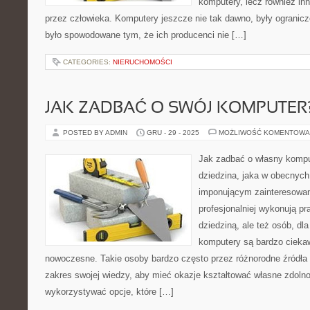
komputery, lecz również i
przez człowieka. Komputery jeszcze nie tak dawno, były ogranic
było spowodowane tym, że ich producenci nie […]
CATEGORIES:
NIERUCHOMOŚCI
JAK ZADBAĆ O SWÓJ KOMPUTER
POSTED BY ADMIN
GRU - 29 - 2025
MOŻLIWOŚĆ KOMENTOWA
Jak zadbać o własny kompu
dziedzina, jaka w obecnych
imponującym zainteresowani
profesjonalniej wykonują p
dziedziną, ale też osób, dla
komputery są bardzo ciekaw
nowoczesne. Takie osoby bardzo często przez różnorodne źródła 
zakres swojej wiedzy, aby mieć okazje kształtować własne zdolnoś
wykorzystywać opcje, które […]