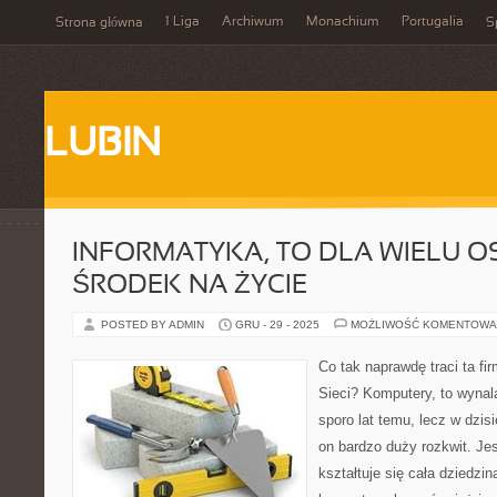
1 Liga
Archiwum
Monachium
Portugalia
Strona główna
S
LUBIN
INFORMATYKA, TO DLA WIELU OS
ŚRODEK NA ŻYCIE
POSTED BY ADMIN
GRU - 29 - 2025
MOŻLIWOŚĆ KOMENTOWA
Co tak naprawdę traci ta fi
Sieci? Komputery, to wynal
sporo lat temu, lecz w dzi
on bardzo duży rozkwit. Je
kształtuje się cała dziedzin