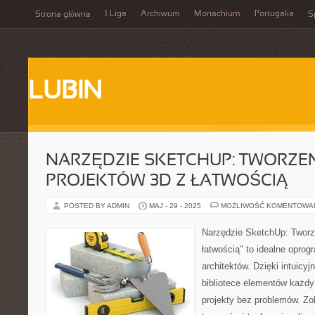
1 Liga
Archiwum
Monachium
Portugalia
Strona główna
S
LUBIN
NARZĘDZIE SKETCHUP: TWORZEN
PROJEKTÓW 3D Z ŁATWOŚCIĄ
POSTED BY ADMIN
MAJ - 29 - 2025
MOŻLIWOŚĆ KOMENTOWA
Narzędzie SketchUp: Tworz
łatwością" to idealne oprog
architektów. Dzięki intuicyj
bibliotece elementów każd
projekty bez problemów. Zo