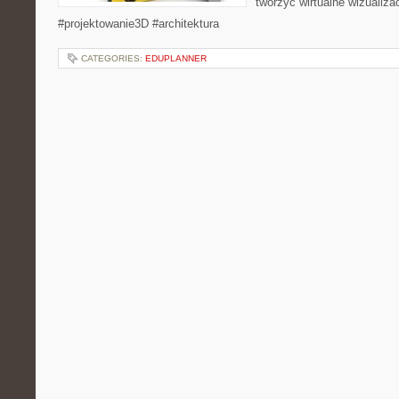
tworzyć wirtualne wizualiz
#projektowanie3D #architektura
CATEGORIES:
EDUPLANNER