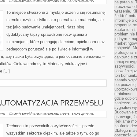
KREATYWNOŚĆ
2026
MOŻLIWOŚĆ KOMENTOWANIA
ZOSTAŁA WYŁĄCZONA
na pytania.
I
rzeczowa odp
ZABAWA
wrażenie. Kl
To miejsce stworzone z myślą o uczeniu się rozumianej
że ktoś potr
szeroko, czyli nie tylko jako przerabianie materiału, ale
informuje o 
proponuje ro
też jako budowanie umiejętności. Nasz blog
zaufanie niż
problem nie 
dydaktyczny łączy sprawdzone rozwiązania z
jednym z naj
inspiracjami, które pomagają dzieciom, opiekunom oraz
marketingow
spójność. Ma
pedagogom poruszać się po świecie informacji w
profesjonaln
m, aby nauka była przystępna, a jednocześnie sensowna –
całkowicie z
mniej wiary
ultatów. Ciekawe adresy to Materiały edukacyjne i
sztywności,
najważniejsz
że […]
ton komunika
zasady współ
bezpieczniej.
uporządkowa
stabilności.
gdzie odbiorc
 AUTOMATYZACJA PRZEMYSŁU
zaplecza, wi
sygnałów wys
Budowanie z
ROBOTYZACJA
2026
MOŻLIWOŚĆ KOMENTOWANIA
ZOSTAŁA WYŁĄCZONA
przewagę, że
I
AUTOMATYZACJA
Reklama moż
PRZEMYSŁU
Techneau to przewodnik o wytwórczości – przede
zaufanie dec
Dlatego małe
wszystkim sektorze ciężkim, ale także o tym, co go
obecności w 