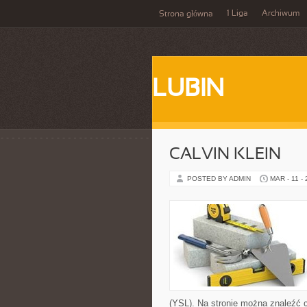
1 Liga
Archiwum
Strona główna
LUBIN
CALVIN KLEIN
POSTED BY ADMIN
MAR - 11 -
(YSL). Na stronie można znaleźć c