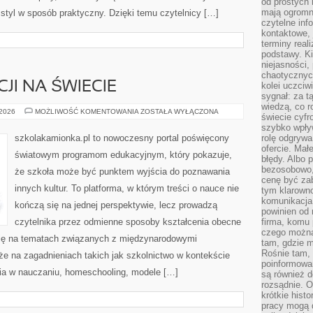
od prostych 
mają ogromne
ć styl w sposób praktyczny. Dzięki temu czytelnicy […]
czytelne inf
kontaktowe, 
terminy reali
podstawy. Ki
niejasności,
chaotycznych
JI NA ŚWIECIE
kolei uczciw
sygnał: za t
wiedzą, co r
SYSTEMY
 2026
MOŻLIWOŚĆ KOMENTOWANIA
ZOSTAŁA WYŁĄCZONA
świecie cyfr
EDUKACJI
NA
szybko wpły
ŚWIECIE
szkolakamionka.pl to nowoczesny portal poświęcony
rolę odgrywa
ofercie. Mał
światowym programom edukacyjnym, który pokazuje,
błędy. Albo p
bezosobowo,
że szkoła może być punktem wyjścia do poznawania
cenę być zab
innych kultur. To platforma, w którym treści o nauce nie
tym klarowno
komunikacja 
kończą się na jednej perspektywie, lecz prowadzą
powinien od 
czytelnika przez odmienne sposoby kształcenia obecne
firma, komu 
czego można 
się na tematach związanych z międzynarodowymi
tam, gdzie m
Rośnie tam, 
że na zagadnieniach takich jak szkolnictwo w kontekście
poinformowan
a w nauczaniu, homeschooling, modele […]
są również 
rozsądnie. Op
krótkie hist
pracy mogą d