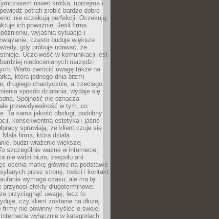
 Tymczasem nawet krótka, uprzejma i
owiedź potrafi zrobić bardzo dobre
ienci nie oczekują perfekcji. Oczekują,
aktuje ich poważnie. Jeśli firma
opóźnieniu, wyjaśnia sytuację i
związanie, często buduje większe
 wtedy, gdy próbuje udawać, że
istnieje. Uczciwość w komunikacji jest
bardziej niedocenianych narzędzi
ych. Warto zwrócić uwagę także na
rka, która jednego dnia brzmi
ie, drugiego chaotycznie, a trzeciego
mienia sposób działania, wydaje się
godna. Spójność nie oznacza
 ale przewidywalność w tym, co
e. Ta sama jakość obsługi, podobny
cji, konsekwentna estetyka i jasne
pracy sprawiają, że klient czuje się
 Mała firma, która działa
nie, budzi wrażenie większej
 To szczególnie ważne w internecie,
a nie widzi biura, zespołu ani
ęc ocenia markę głównie na podstawie
yłanych przez stronę, treści i kontakt.
aufania wymaga czasu, ale ma tę
 przynosi efekty długoterminowe.
e przyciągnąć uwagę, lecz to
yduje, czy klient zostanie na dłużej.
 firmy nie powinny myśleć o swojej
internecie wyłącznie w kategoriach