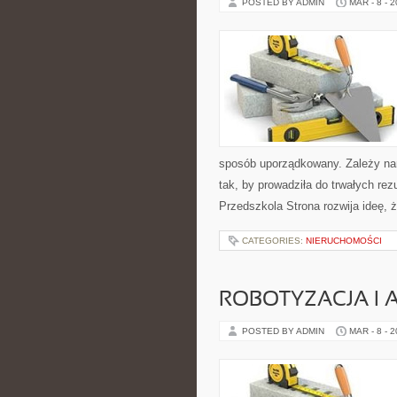
POSTED BY ADMIN
MAR - 8 - 
sposób uporządkowany. Zależy na
tak, by prowadziła do trwałych rez
Przedszkola Strona rozwija ideę, 
CATEGORIES:
NIERUCHOMOŚCI
ROBOTYZACJA I
POSTED BY ADMIN
MAR - 8 - 