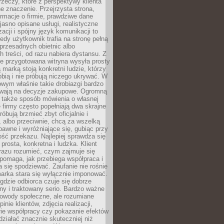
rzeczy, które z perspektywy klienta
 znaczenie. Przejrzysta strona,
ormacje o firmie, prawdziwe dane
jasno opisane usługi, realistyczne
zacji i spójny język komunikacji to
edy użytkownik trafia na stronę pełną
 przesadnych obietnic albo
 treści, od razu nabiera dystansu. Z
ie przygotowana witryna wysyła prosty
ą marką stoją konkretni ludzie, którzy
obią i nie próbują niczego ukrywać. W
owym właśnie takie drobiazgi bardzo
wają na decyzje zakupowe. Ogromną
 także sposób mówienia o własnej
e firmy często popełniają dwa skrajne
róbują brzmieć zbyt oficjalnie i
 albo przeciwnie, chcą za wszelką
awne i wyróżniające się, gubiąc przy
ść przekazu. Najlepiej sprawdza się
prosta, konkretna i ludzka. Klient
razu rozumieć, czym zajmuje się
pomaga, jak przebiega współpraca i
się spodziewać. Zaufanie nie rośnie
arka stara się wyłącznie imponować.
gdzie odbiorca czuje się dobrze
y i traktowany serio. Bardzo ważne
dowody społeczne, ale rozumiane
inie klientów, zdjęcia realizacji,
orie współpracy czy pokazanie efektów
ziałać znacznie skuteczniej niż