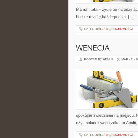
Mama i tata – życie po narodzinac
buduje relację każdego dnia. […]
CATEGORIES:
NIERUCHOMOŚCI
WENECJA
POSTED BY ADMIN
MAR - 2 - 
spokojne zwiedzanie na miejscu. 
czyli południowego zakątka Apulii,
CATEGORIES:
NIERUCHOMOŚCI