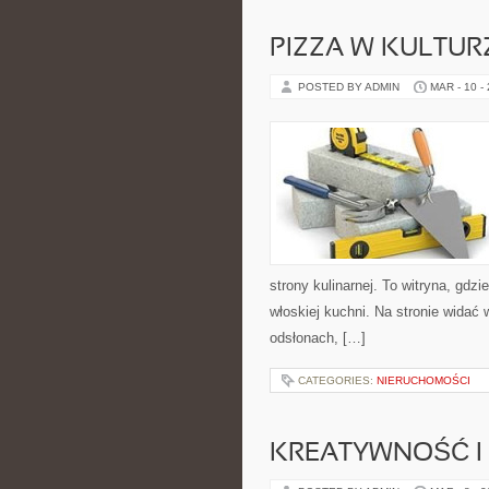
PIZZA W KULTURZ
POSTED BY ADMIN
MAR - 10 -
strony kulinarnej. To witryna, gdzi
włoskiej kuchni. Na stronie widać
odsłonach, […]
CATEGORIES:
NIERUCHOMOŚCI
KREATYWNOŚĆ I