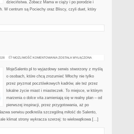
dzieciństwa. Zobacz Mama w ciąży i po porodzie i
h. W centrum są Pociechy oraz Bliscy, czyli duet, który
WENECJA
2026
MOŻLIWOŚĆ KOMENTOWANIA
ZOSTAŁA WYŁĄCZONA
MojeSalento.pl to wyjazdowy serwis stworzony z myślą
o osobach, które chcą zrozumieć Włochy nie tylko
przez pryzmat pocztówkowych kadrów, ale też przez
lokalne życie miast i miasteczek. To miejsce, w którym
marzenia o dolce vita zamieniają się w realny plan – od
pierwszej inspiracji, przez przygotowania, aż po
Nazwa serwisu podkreśla szczególną miłość do Salento,
 ale klimat strony wykracza szerzej: to wielowątkowa […]