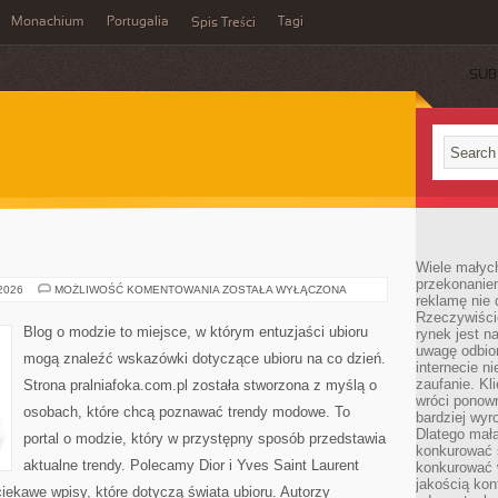
Monachium
Portugalia
Tagi
Spis Treści
SUB
Wiele małych
przekonanie
CALVIN
 2026
MOŻLIWOŚĆ KOMENTOWANIA
ZOSTAŁA WYŁĄCZONA
reklamę nie 
KLEIN
Rzeczywiście
Blog o modzie to miejsce, w którym entuzjaści ubioru
rynek jest 
uwagę odbior
mogą znaleźć wskazówki dotyczące ubioru na co dzień.
internecie n
zaufanie. Kli
Strona pralniafoka.com.pl została stworzona z myślą o
wróci ponown
osobach, które chcą poznawać trendy modowe. To
bardziej wyr
Dlatego mała
portal o modzie, który w przystępny sposób przedstawia
konkurować s
aktualne trendy. Polecamy Dior i Yves Saint Laurent
konkurować 
jakością kon
iekawe wpisy, które dotyczą świata ubioru. Autorzy