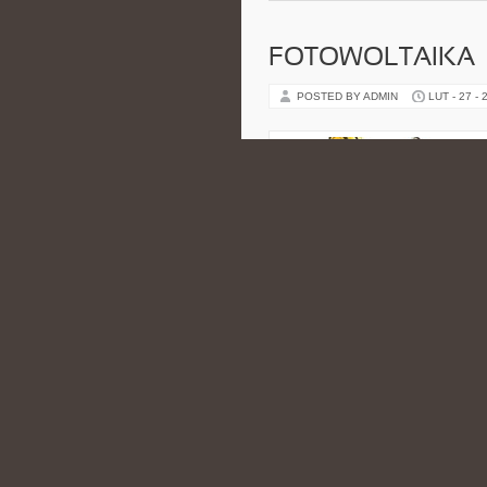
FOTOWOLTAIKA
POSTED BY ADMIN
LUT - 27 - 
treści mogli sięgać praktycy oraz
to Poradniki Techniczne i Poradni
CATEGORIES:
NIERUCHOMOŚCI