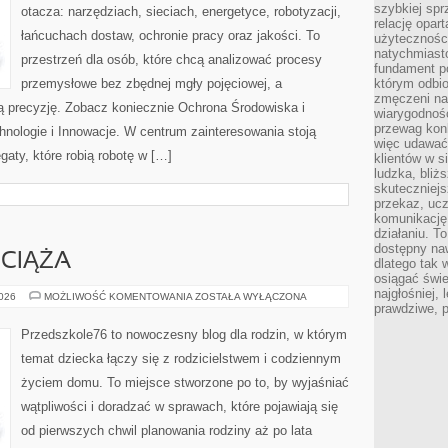
szybkiej spr
otacza: narzędziach, sieciach, energetyce, robotyzacji,
relację opart
łańcuchach dostaw, ochronie pracy oraz jakości. To
użyteczności
natychmiasto
przestrzeń dla osób, które chcą analizować procesy
fundament po
przemysłowe bez zbędnej mgły pojęciowej, a
którym odbio
zmęczeni na
ką precyzję. Zobacz koniecznie Ochrona Środowiska i
wiarygodność
przewag kon
ologie i Innowacje. W centrum zainteresowania stoją
więc udawać 
egaty, które robią robotę w […]
klientów w s
ludzka, bliż
skuteczniejs
przekaz, ucz
komunikację,
działaniu. T
dostępny na
 CIĄŻA
dlatego tak w
osiągać świe
najgłośniej, 
DZIECI,
2026
MOŻLIWOŚĆ KOMENTOWANIA
ZOSTAŁA WYŁĄCZONA
RODZICE,
prawdziwe, 
CIĄŻA
Przedszkole76 to nowoczesny blog dla rodzin, w którym
temat dziecka łączy się z rodzicielstwem i codziennym
życiem domu. To miejsce stworzone po to, by wyjaśniać
wątpliwości i doradzać w sprawach, które pojawiają się
od pierwszych chwil planowania rodziny aż po lata