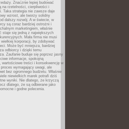
zedaży. Znacznie lepiej budować
ą na rzetelności, cierpliwości i
. Taka strategia nie zawsze daje
wy wzrost, ale tworzy solidny
d dalszy rozwój. A w świecie, w
rcy są coraz bardziej ostrożni i
chalnym marketingiem, właśnie
 staje się jedną z największych
kurencyjnych. Mała firma nie musi
wielkiej korporacji, by zdobywać
ieci. Może być mniejsza, bardziej
sza odbiorcy i dzięki temu
za. Zaufanie buduje się poprzez jasny
ciwe informacje, spokojną
 wartościowe treści i konsekwencję w
o proces wymagający uwagi, ale
wet bez ogromnego budżetu. Właśnie
iele niewielkich marek potrafi dziś
tne wyniki. Nie dlatego, że krzyczą
lecz dlatego, że są odbierane jako
pomocne i godne polecenia.