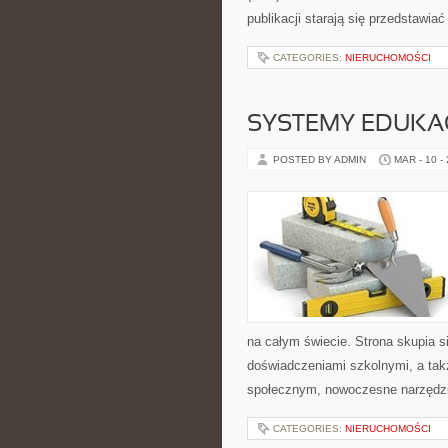
publikacji starają się przedstawia
CATEGORIES:
NIERUCHOMOŚCI
SYSTEMY EDUKAC
POSTED BY ADMIN
MAR - 10 -
na całym świecie. Strona skupia 
doświadczeniami szkolnymi, a tak
społecznym, nowoczesne narzędzi
CATEGORIES:
NIERUCHOMOŚCI