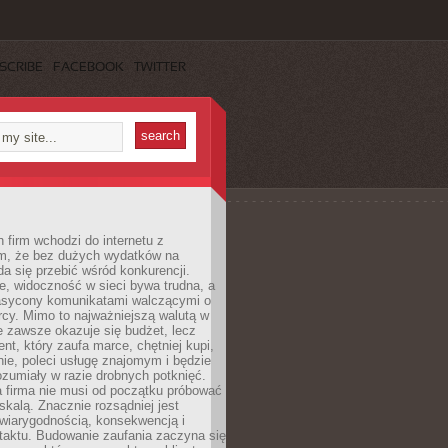
SCRIBE
FACEBOOK
TWITTER
 firm wchodzi do internetu z
m, że bez dużych wydatków na
da się przebić wśród konkurencji.
, widoczność w sieci bywa trudna, a
nasycony komunikatami walczącymi o
cy. Mimo to najważniejszą walutą w
ie zawsze okazuje się budżet, lecz
ent, który zaufa marce, chętniej kupi,
ie, poleci usługę znajomym i będzie
ozumiały w razie drobnych potknięć.
 firma nie musi od początku próbować
kalą. Znacznie rozsądniej jest
wiarygodnością, konsekwencją i
taktu. Budowanie zaufania zaczyna się