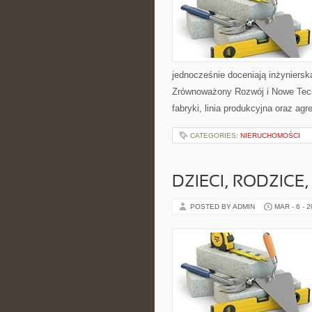
jednocześnie doceniają inżyniers
Zrównoważony Rozwój i Nowe Techn
fabryki, linia produkcyjna oraz agr
CATEGORIES:
NIERUCHOMOŚCI
DZIECI, RODZICE,
POSTED BY ADMIN
MAR - 6 - 