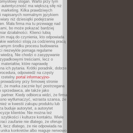
pomysłowy slogan. Warto przy tym
 autentyczność ma większą siłę niż
 marketing. Kilka prawdziwych
i napisanych normalnym językiem
wiary niż dziesiątki podejrzanie
en. Mała firma ma tu przewagę nad
ami, bo może pokazać bardziej
ar działalności. Klienci lubią
kim mają do czynienia, kto odpowiada
jakie wartości stoją za codzienną pracą
samym środku procesu budowania
ci niezwykle pomaga regularne
ę wiedzą. Nie chodzi o zasypywanie
zypadkowymi treściami, lecz o
 materiałów, które naprawdę
na ich pytania. Krótki poradnik, dobrze
procedura, odpowiedź na częsty
 rzetelny
portal informacyjno-
prowadzony przy firmowej stronie
ć, że marka zacznie być postrzegana
ko sprzedawca, ale także jako
partner. Kiedy odbiorca widzi, że firma
jasno wytłumaczyć, wzrasta szansa, że
wnież w kwestii zakupu produktu lub
za buduje autorytet, a autorytet
cyzje klientów. Nie można też
szybkości i kulturze kontaktu. Wiele
raci zaufanie nie dlatego, że oferuje
t, lecz dlatego, że nie odpowiada na
 unika konkretów albo reaguje nerwowo