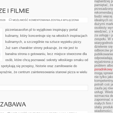
najbardziej 
pamiętać, że
przesadzony
E I FILMIE
rekomendacj
budzi więcej 
idealnych oc
PIZZA
 2026
MOŻLIWOŚĆ KOMENTOWANIA
ZOSTAŁA WYŁĄCZONA
W
dużymi mark
KULTURZE
osobisty wymi
I
pizzeriasaxofon.pl to wyjątkowo inspirujący portal
FILMIE
wiedzieć, z 
za usługę i 
kulinarny, który koncentruje się na włoskich inspiracjach
zespołu. W 
kulinarnych, a szczególnie na sztuce wypieku pizzy.
wiarygodnoś
dzielenie si
Już sam charakter strony pokazuje, że nie jest to
odbiorców pr
banalna strona o gotowaniu, lecz miejsce stworzone dla
publikowanie
odpowiadają 
osób, które chcą poznawać sekrety włoskiego smaku od
wyjaśniona 
problem albo
e spotykają się przepisy, historie oraz zamiłowanie do
poradnikowy
 wyraźnie, że centrum zainteresowania stanowi pizza w wielu
mogą sprawi
nie tylko ja
kompetentny 
potrafi coś 
zaufa jej ró
usługi. Wied
wzmacnia de
zapominać o 
małych firm t
 ZABAWA
słaby produk
wiadomości,