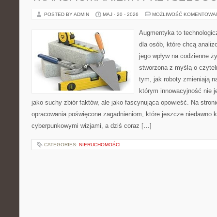
POSTED BY ADMIN
MAJ - 20 - 2026
MOŻLIWOŚĆ KOMENTOWA
Augmentyka to technologicz
dla osób, które chcą analiz
jego wpływ na codzienne ży
stworzona z myślą o czyteln
tym, jak roboty zmieniają n
którym innowacyjność nie j
jako suchy zbiór faktów, ale jako fascynująca opowieść. Na stro
opracowania poświęcone zagadnieniom, które jeszcze niedawno ko
cyberpunkowymi wizjami, a dziś coraz […]
CATEGORIES:
NIERUCHOMOŚCI