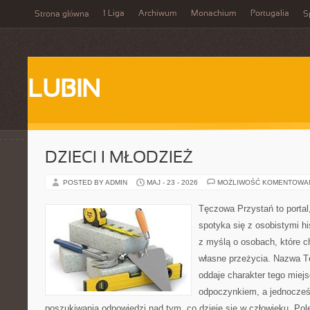
1 Liga
Archiwum
Monachium
Portugalia
Strona główna
S
LUBIN
DZIECI I MŁODZIEŻ
POSTED BY ADMIN
MAJ - 23 - 2026
MOŻLIWOŚĆ KOMENTOWA
Tęczowa Przystań to portal
spotyka się z osobistymi hi
z myślą o osobach, które c
własne przeżycia. Nazwa T
oddaje charakter tego miejs
odpoczynkiem, a jednocześ
poszukiwania odpowiedzi nad tym, co dzieje się w człowieku. Po