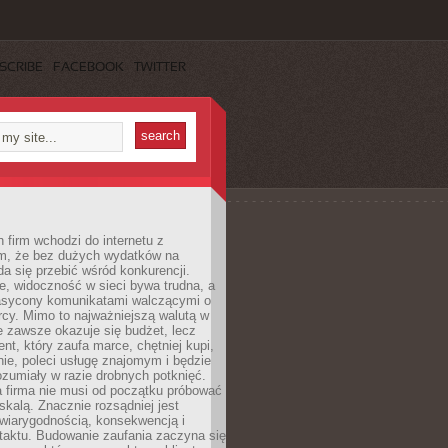
SCRIBE
FACEBOOK
TWITTER
 firm wchodzi do internetu z
m, że bez dużych wydatków na
da się przebić wśród konkurencji.
, widoczność w sieci bywa trudna, a
nasycony komunikatami walczącymi o
cy. Mimo to najważniejszą walutą w
ie zawsze okazuje się budżet, lecz
ent, który zaufa marce, chętniej kupi,
ie, poleci usługę znajomym i będzie
ozumiały w razie drobnych potknięć.
 firma nie musi od początku próbować
kalą. Znacznie rozsądniej jest
wiarygodnością, konsekwencją i
taktu. Budowanie zaufania zaczyna się