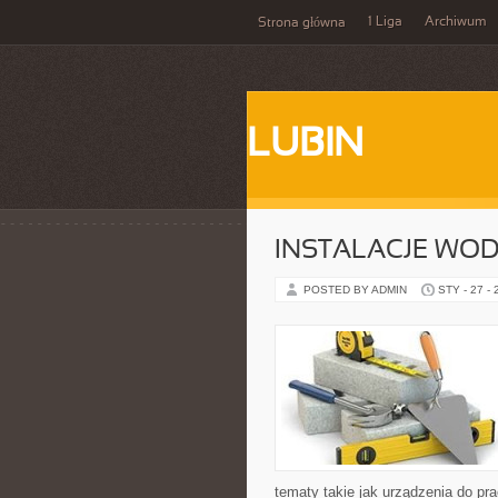
1 Liga
Archiwum
Strona główna
LUBIN
INSTALACJE WOD
POSTED BY ADMIN
STY - 27 -
tematy takie jak urządzenia do pr