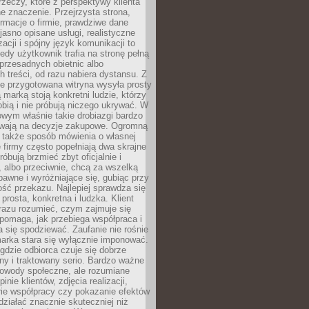
rzeczy, które z perspektywy klienta
 znaczenie. Przejrzysta strona,
ormacje o firmie, prawdziwe dane
jasno opisane usługi, realistyczne
zacji i spójny język komunikacji to
edy użytkownik trafia na stronę pełną
 przesadnych obietnic albo
 treści, od razu nabiera dystansu. Z
ie przygotowana witryna wysyła prosty
ą marką stoją konkretni ludzie, którzy
obią i nie próbują niczego ukrywać. W
owym właśnie takie drobiazgi bardzo
wają na decyzje zakupowe. Ogromną
 także sposób mówienia o własnej
e firmy często popełniają dwa skrajne
róbują brzmieć zbyt oficjalnie i
 albo przeciwnie, chcą za wszelką
awne i wyróżniające się, gubiąc przy
ść przekazu. Najlepiej sprawdza się
prosta, konkretna i ludzka. Klient
razu rozumieć, czym zajmuje się
pomaga, jak przebiega współpraca i
się spodziewać. Zaufanie nie rośnie
arka stara się wyłącznie imponować.
gdzie odbiorca czuje się dobrze
y i traktowany serio. Bardzo ważne
dowody społeczne, ale rozumiane
inie klientów, zdjęcia realizacji,
orie współpracy czy pokazanie efektów
ziałać znacznie skuteczniej niż