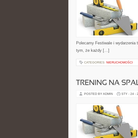
Polecamy Festiwale i wydarzenia t
tym, że każdy […]
CATEGORIES:
NIERUCHOMOŚCI
TRENING NA SPA
POSTED BY ADMIN
STY - 24 -