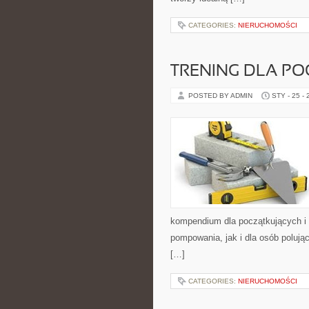
CATEGORIES:
NIERUCHOMOŚCI
TRENING DLA P
POSTED BY ADMIN
STY - 25 -
kompendium dla początkujących i 
pompowania, jak i dla osób polując
[…]
CATEGORIES:
NIERUCHOMOŚCI