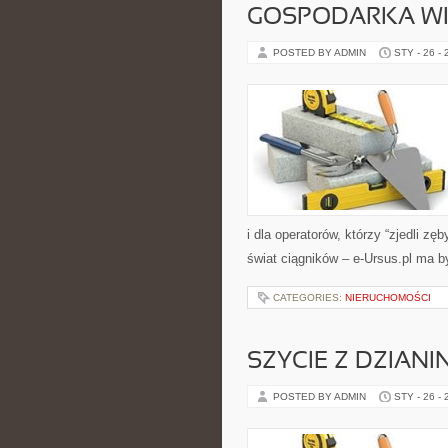
GOSPODARKA WI
POSTED BY ADMIN
STY - 26 -
i dla operatorów, którzy “zjedli zę
świat ciągników – e-Ursus.pl ma
CATEGORIES:
NIERUCHOMOŚCI
SZYCIE Z DZIANI
POSTED BY ADMIN
STY - 26 -