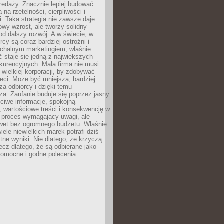
zedaży. Znacznie lepiej budować
ą na rzetelności, cierpliwości i
. Taka strategia nie zawsze daje
wy wzrost, ale tworzy solidny
d dalszy rozwój. A w świecie, w
rcy są coraz bardziej ostrożni i
chalnym marketingiem, właśnie
 staje się jedną z największych
kurencyjnych. Mała firma nie musi
wielkiej korporacji, by zdobywać
ieci. Może być mniejsza, bardziej
sza odbiorcy i dzięki temu
za. Zaufanie buduje się poprzez jasny
ciwe informacje, spokojną
 wartościowe treści i konsekwencję w
o proces wymagający uwagi, ale
wet bez ogromnego budżetu. Właśnie
iele niewielkich marek potrafi dziś
tne wyniki. Nie dlatego, że krzyczą
lecz dlatego, że są odbierane jako
pomocne i godne polecenia.