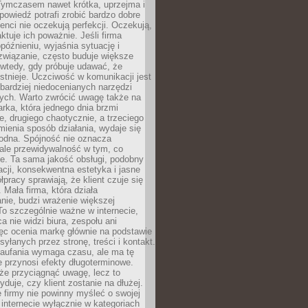
 Tymczasem nawet krótka, uprzejma i
owiedź potrafi zrobić bardzo dobre
ienci nie oczekują perfekcji. Oczekują,
aktuje ich poważnie. Jeśli firma
opóźnieniu, wyjaśnia sytuację i
związanie, często buduje większe
 wtedy, gdy próbuje udawać, że
istnieje. Uczciwość w komunikacji jest
bardziej niedocenianych narzędzi
ych. Warto zwrócić uwagę także na
rka, która jednego dnia brzmi
ie, drugiego chaotycznie, a trzeciego
mienia sposób działania, wydaje się
godna. Spójność nie oznacza
 ale przewidywalność w tym, co
e. Ta sama jakość obsługi, podobny
cji, konsekwentna estetyka i jasne
pracy sprawiają, że klient czuje się
 Mała firma, która działa
nie, budzi wrażenie większej
 To szczególnie ważne w internecie,
a nie widzi biura, zespołu ani
ęc ocenia markę głównie na podstawie
yłanych przez stronę, treści i kontakt.
aufania wymaga czasu, ale ma tę
 przynosi efekty długoterminowe.
e przyciągnąć uwagę, lecz to
yduje, czy klient zostanie na dłużej.
 firmy nie powinny myśleć o swojej
internecie wyłącznie w kategoriach