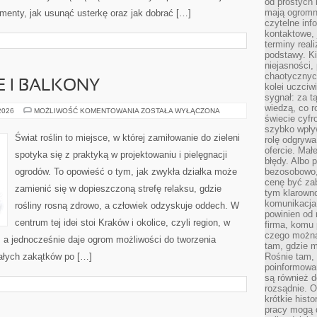
od prostych 
mają ogromne
menty, jak usunąć usterkę oraz jak dobrać […]
czytelne inf
kontaktowe, 
terminy reali
podstawy. Ki
niejasności,
chaotycznych
E I BALKONY
kolei uczciw
sygnał: za t
wiedzą, co r
OGRODY
 2026
MOŻLIWOŚĆ KOMENTOWANIA
ZOSTAŁA WYŁĄCZONA
świecie cyfr
MIEJSKIE
I
szybko wpły
BALKONY
Świat roślin to miejsce, w której zamiłowanie do zieleni
rolę odgrywa
ofercie. Mał
spotyka się z praktyką w projektowaniu i pielęgnacji
błędy. Albo p
ogrodów. To opowieść o tym, jak zwykła działka może
bezosobowo,
cenę być zab
zamienić się w dopieszczoną strefę relaksu, gdzie
tym klarowno
komunikacja 
rośliny rosną zdrowo, a człowiek odzyskuje oddech. W
powinien od 
centrum tej idei stoi Kraków i okolice, czyli region, w
firma, komu 
czego można 
 a jednocześnie daje ogrom możliwości do tworzenia
tam, gdzie m
ałych zakątków po […]
Rośnie tam, 
poinformowan
są również 
rozsądnie. Op
krótkie hist
pracy mogą d