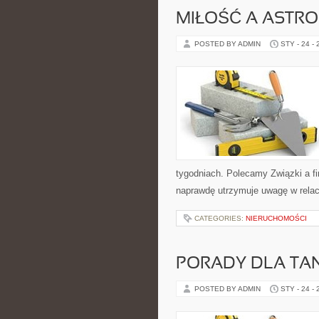
MIŁOŚĆ A ASTRO
POSTED BY ADMIN
STY - 24 -
tygodniach. Polecamy Związki a fi
naprawdę utrzymuje uwagę w relacj
CATEGORIES:
NIERUCHOMOŚCI
PORADY DLA TA
POSTED BY ADMIN
STY - 24 -