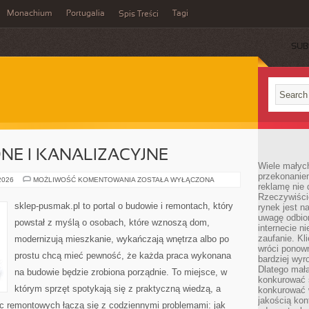
Monachium
Portugalia
Tagi
Spis Treści
SUB
NE I KANALIZACYJNE
Wiele małych
przekonanie
INSTALACJE
 2026
MOŻLIWOŚĆ KOMENTOWANIA
ZOSTAŁA WYŁĄCZONA
reklamę nie 
WODNE
I
Rzeczywiście
KANALIZACYJNE
sklep-pusmak.pl to portal o budowie i remontach, który
rynek jest 
uwagę odbior
powstał z myślą o osobach, które wznoszą dom,
internecie n
zaufanie. Kli
modernizują mieszkanie, wykańczają wnętrza albo po
wróci ponown
prostu chcą mieć pewność, że każda praca wykonana
bardziej wyr
Dlatego mała
na budowie będzie zrobiona porządnie. To miejsce, w
konkurować s
którym sprzęt spotykają się z praktyczną wiedzą, a
konkurować 
jakością kon
ac remontowych łączą się z codziennymi problemami: jak