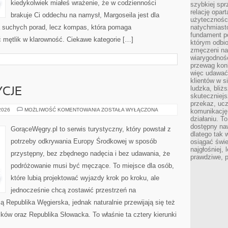
kiedykolwiek miałeś wrażenie, że w codzienności
szybkiej spr
relację opart
brakuje Ci oddechu na namysł, Margoseila jest dla
użyteczności
cja suchych porad, lecz kompas, która pomaga
natychmiasto
fundament po
 mętlik w klarowność. Ciekawe kategorie […]
którym odbio
zmęczeni na
wiarygodność
przewag kon
więc udawać 
klientów w s
ludzka, bliż
YCJE
skuteczniejs
przekaz, ucz
KULTURA
 2026
MOŻLIWOŚĆ KOMENTOWANIA
ZOSTAŁA WYŁĄCZONA
komunikację,
I
działaniu. T
TRADYCJE
dostępny na
GorąceWęgry.pl to serwis turystyczny, który powstał z
dlatego tak w
potrzeby odkrywania Europy Środkowej w sposób
osiągać świe
najgłośniej, 
przystępny, bez zbędnego nadęcia i bez udawania, że
prawdziwe, 
podróżowanie musi być męczące. To miejsce dla osób,
które lubią projektować wyjazdy krok po kroku, ale
jednocześnie chcą zostawić przestrzeń na
 Republika Węgierska, jednak naturalnie przewijają się też
mków oraz Republika Słowacka. To właśnie ta cztery kierunki