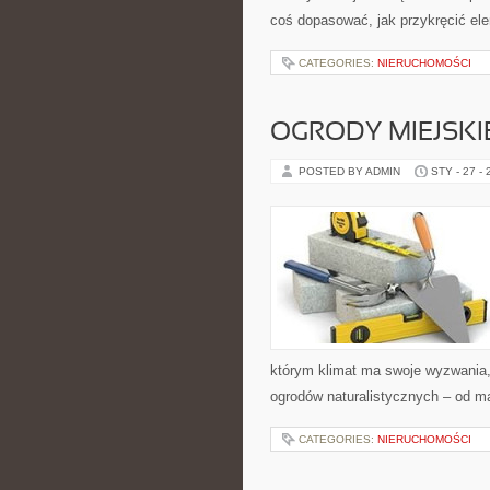
coś dopasować, jak przykręcić ele
CATEGORIES:
NIERUCHOMOŚCI
OGRODY MIEJSKI
POSTED BY ADMIN
STY - 27 -
którym klimat ma swoje wyzwania,
ogrodów naturalistycznych – od m
CATEGORIES:
NIERUCHOMOŚCI