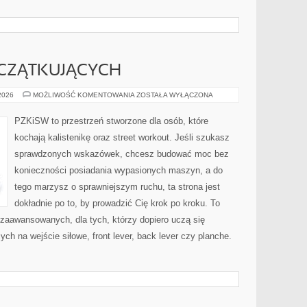
OCZĄTKUJĄCYCH
TRENING
 2026
MOŻLIWOŚĆ KOMENTOWANIA
ZOSTAŁA WYŁĄCZONA
DLA
POCZĄTKUJĄCYCH
PZKiSW to przestrzeń stworzone dla osób, które
kochają kalistenikę oraz street workout. Jeśli szukasz
sprawdzonych wskazówek, chcesz budować moc bez
konieczności posiadania wypasionych maszyn, a do
tego marzysz o sprawniejszym ruchu, ta strona jest
dokładnie po to, by prowadzić Cię krok po kroku. To
zaawansowanych, dla tych, którzy dopiero uczą się
ych na wejście siłowe, front lever, back lever czy planche.