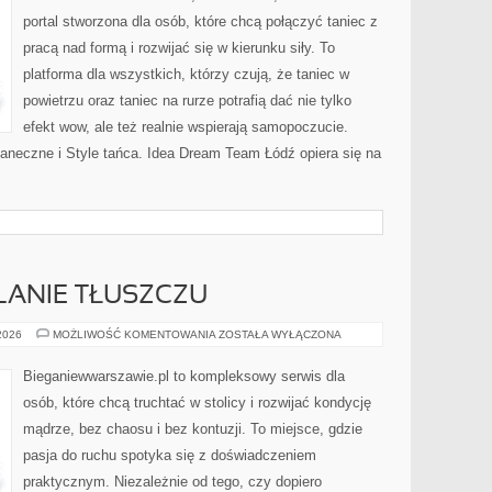
portal stworzona dla osób, które chcą połączyć taniec z
pracą nad formą i rozwijać się w kierunku siły. To
platforma dla wszystkich, którzy czują, że taniec w
powietrzu oraz taniec na rurze potrafią dać nie tylko
efekt wow, ale też realnie wspierają samopoczucie.
aneczne i Style tańca. Idea Dream Team Łódź opiera się na
LANIE TŁUSZCZU
TRENING
 2026
MOŻLIWOŚĆ KOMENTOWANIA
ZOSTAŁA WYŁĄCZONA
NA
SPALANIE
TŁUSZCZU
Bieganiewwarszawie.pl to kompleksowy serwis dla
osób, które chcą truchtać w stolicy i rozwijać kondycję
mądrze, bez chaosu i bez kontuzji. To miejsce, gdzie
pasja do ruchu spotyka się z doświadczeniem
praktycznym. Niezależnie od tego, czy dopiero