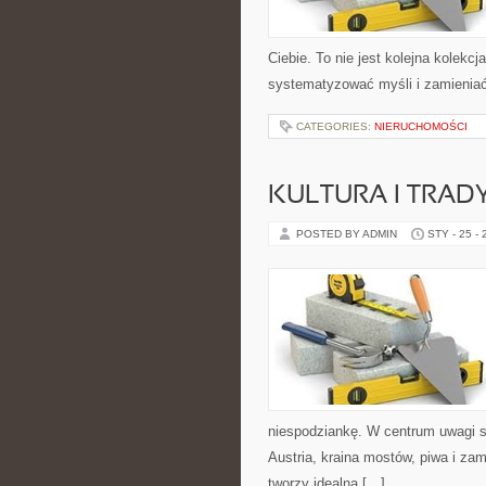
Ciebie. To nie jest kolejna kolek
systematyzować myśli i zamieniać
CATEGORIES:
NIERUCHOMOŚCI
KULTURA I TRAD
POSTED BY ADMIN
STY - 25 -
niespodziankę. W centrum uwagi są
Austria, kraina mostów, piwa i za
tworzy idealną […]