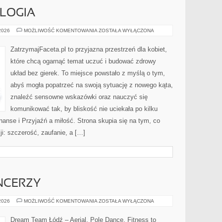
LOGIA
MIŁOŚĆ
 2026
MOŻLIWOŚĆ KOMENTOWANIA
ZOSTAŁA WYŁĄCZONA
A
ASTROLOGIA
ZatrzymajFaceta.pl to przyjazna przestrzeń dla kobiet,
które chcą ogarnąć temat uczuć i budować zdrowy
układ bez gierek. To miejsce powstało z myślą o tym,
abyś mogła popatrzeć na swoją sytuację z nowego kąta,
znaleźć sensowne wskazówki oraz nauczyć się
komunikować tak, by bliskość nie uciekała po kilku
nanse i Przyjaźń a miłość. Strona skupia się na tym, co
i: szczerość, zaufanie, a […]
NCERZY
PORADY
 2026
MOŻLIWOŚĆ KOMENTOWANIA
ZOSTAŁA WYŁĄCZONA
DLA
TANCERZY
Dream Team Łódź – Aerial, Pole Dance, Fitness to