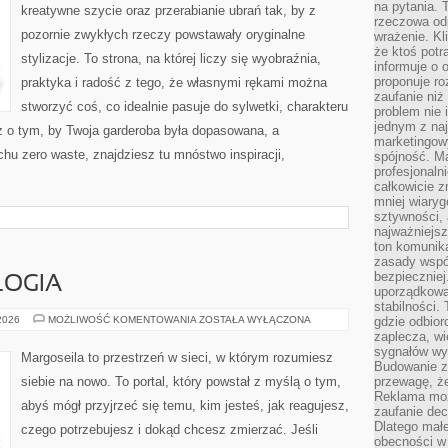
na pytania.
kreatywne szycie oraz przerabianie ubrań tak, by z
rzeczowa odp
pozornie zwykłych rzeczy powstawały oryginalne
wrażenie. Kl
że ktoś potr
stylizacje. To strona, na której liczy się wyobraźnia,
informuje o 
proponuje ro
praktyka i radość z tego, że własnymi rękami można
zaufanie niż
stworzyć coś, co idealnie pasuje do sylwetki, charakteru
problem nie 
jednym z naj
z o tym, by Twoja garderoba była dopasowana, a
marketingow
hu zero waste, znajdziesz tu mnóstwo inspiracji,
spójność. Ma
profesjonaln
całkowicie z
mniej wiary
sztywności,
najważniejsz
ton komunika
zasady współ
bezpieczniej.
LOGIA
uporządkowa
stabilności.
CHIŃSKA
 2026
MOŻLIWOŚĆ KOMENTOWANIA
ZOSTAŁA WYŁĄCZONA
gdzie odbiorc
ASTROLOGIA
zaplecza, wi
sygnałów wys
Margoseila to przestrzeń w sieci, w którym rozumiesz
Budowanie z
siebie na nowo. To portal, który powstał z myślą o tym,
przewagę, że
Reklama moż
abyś mógł przyjrzeć się temu, kim jesteś, jak reagujesz,
zaufanie dec
Dlatego małe
czego potrzebujesz i dokąd chcesz zmierzać. Jeśli
obecności w 