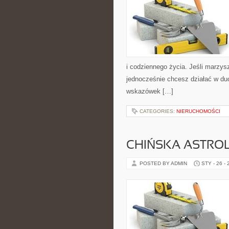
i codziennego życia. Jeśli marzys
jednocześnie chcesz działać w duc
wskazówek […]
CATEGORIES:
NIERUCHOMOŚCI
CHIŃSKA ASTRO
POSTED BY ADMIN
STY - 26 -