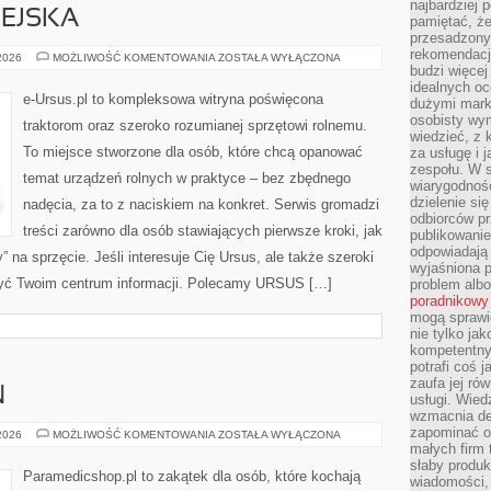
najbardziej 
EJSKA
pamiętać, że
przesadzony
rekomendacj
GOSPODARKA
 2026
MOŻLIWOŚĆ KOMENTOWANIA
ZOSTAŁA WYŁĄCZONA
WIEJSKA
budzi więcej 
idealnych oc
e-Ursus.pl to kompleksowa witryna poświęcona
dużymi mark
osobisty wymi
traktorom oraz szeroko rozumianej sprzętowi rolnemu.
wiedzieć, z 
To miejsce stworzone dla osób, które chcą opanować
za usługę i 
zespołu. W 
temat urządzeń rolnych w praktyce – bez zbędnego
wiarygodnoś
dzielenie si
nadęcia, za to z naciskiem na konkret. Serwis gromadzi
odbiorców pr
treści zarówno dla osób stawiających pierwsze kroki, jak
publikowanie
odpowiadają 
by” na sprzęcie. Jeśli interesuje Cię Ursus, ale także szeroki
wyjaśniona 
 być Twoim centrum informacji. Polecamy URSUS […]
problem albo
poradnikowy
mogą sprawi
nie tylko ja
kompetentny 
potrafi coś 
zaufa jej ró
N
usługi. Wied
wzmacnia de
zapominać o 
SZYCIE
 2026
MOŻLIWOŚĆ KOMENTOWANIA
ZOSTAŁA WYŁĄCZONA
Z
małych firm t
DZIANIN
słaby produk
Paramedicshop.pl to zakątek dla osób, które kochają
wiadomości,