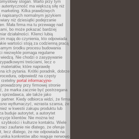
pomysłowy slogan. Warto przy tym
 autentyczność ma większą siłę niż
 marketing. Kilka prawdziwych
i napisanych normalnym językiem
wiary niż dziesiątki podejrzanie
en. Mała firma ma tu przewagę nad
ami, bo może pokazać bardziej
ar działalności. Klienci lubią
kim mają do czynienia, kto odpowiada
jakie wartości stoją za codzienną pracą
samym środku procesu budowania
ci niezwykle pomaga regularne
ę wiedzą. Nie chodzi o zasypywanie
zypadkowymi treściami, lecz o
 materiałów, które naprawdę
na ich pytania. Krótki poradnik, dobrze
procedura, odpowiedź na częsty
 rzetelny
portal informacyjno-
prowadzony przy firmowej stronie
ć, że marka zacznie być postrzegana
ko sprzedawca, ale także jako
partner. Kiedy odbiorca widzi, że firma
jasno wytłumaczyć, wzrasta szansa, że
wnież w kwestii zakupu produktu lub
za buduje autorytet, a autorytet
cyzje klientów. Nie można też
szybkości i kulturze kontaktu. Wiele
raci zaufanie nie dlatego, że oferuje
t, lecz dlatego, że nie odpowiada na
 unika konkretów albo reaguje nerwowo