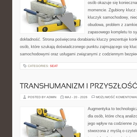
osób okazuje się konieczn
momencie. Zgubiony klucz 
kluczyk samochodowy, niedz
obudowa, problem z zamkie
zapasowego kompletu to syt
dokładność. Strona poświęcona dorabianiu kluczy prezentuje konk
osób, które szukają doświadczonego punktu zajmującego się klu
samochodowymi oraz usługami związanymi z codziennym bezpie
CATEGORIES:
SEAT
TRANSHUMANIZM I PRZYSZŁOŚĆ
POSTED BY ADMIN
MAJ - 20 - 2026
MOŻLIWOŚĆ KOMENTOWA
Augmentyka to technologicz
dla osób, które chcą analiz
jego wpływ na codzienne ży
stworzona z myślą o czyteln