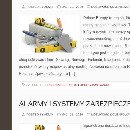
POSTED BY ADMIN
MAJ - 22 - 2026
MOŻLIWOŚĆ KOMENTOWA
Północ Europy to region, kt
osoby planujące wyprawy. 
którym czyste krajobrazy s
nowoczesnością, a każda 
początkiem nowej pasji. St
tematyce jest miejscem peł
chcą odkrywać Danii, Szwecji, Norwegii, Finlandii, Islandii oraz p
przestrzeń tworzy niepowtarzalny nastrój. Nowości na stronie to 
Polarna i Zjawiska Natury. To […]
CATEGORIES:
RECENZJE SPRZĘTU I OPROGRAMOWANIA
ALARMY I SYSTEMY ZABEZPIECZ
POSTED BY ADMIN
MAJ - 21 - 2026
MOŻLIWOŚĆ KOMENTOWA
Sprawdzone dorabianie kluc