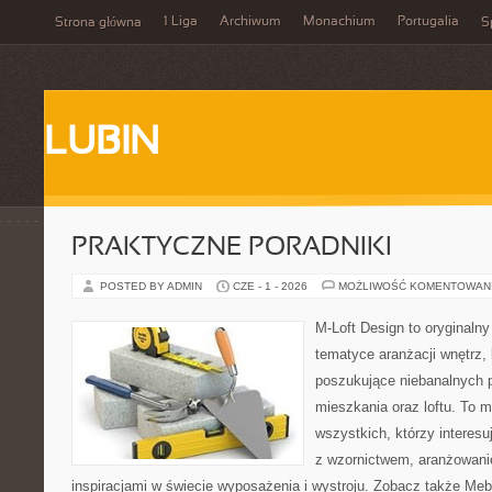
1 Liga
Archiwum
Monachium
Portugalia
Strona główna
S
LUBIN
PRAKTYCZNE PORADNIKI
POSTED BY ADMIN
CZE - 1 - 2026
MOŻLIWOŚĆ KOMENTOWAN
M-Loft Design to oryginaln
tematyce aranżacji wnętrz, 
poszukujące niebanalnych 
mieszkania oraz loftu. To m
wszystkich, którzy interes
z wzornictwem, aranżowani
inspiracjami w świecie wyposażenia i wystroju. Zobacz także Meble