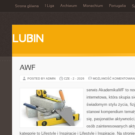
1 Liga
Archiwum
Monachium
Portugalia
Strona główna
S
LUBIN
AWF
POSTED BY ADMIN
CZE - 2 - 2026
MOŻLIWOŚĆ KOMENTOWAN
serwis AkademikaWF to no
internetowa, która skupia si
świadomym stylu życia, fizj
stanowi kompendium temat
się, pasjonatów aktywności
osób zainteresowanych akt
kategorie to Lifestyle i Inspiracje i Lifestyle i Inspiracje. Na stro