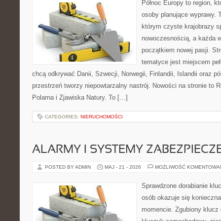
Północ Europy to region, kt
osoby planujące wyprawy. 
którym czyste krajobrazy s
nowoczesnością, a każda 
początkiem nowej pasji. St
tematyce jest miejscem peł
chcą odkrywać Danii, Szwecji, Norwegii, Finlandii, Islandii oraz p
przestrzeń tworzy niepowtarzalny nastrój. Nowości na stronie to 
Polarna i Zjawiska Natury. To […]
CATEGORIES:
NIERUCHOMOŚCI
ALARMY I SYSTEMY ZABEZPIECZ
POSTED BY ADMIN
MAJ - 21 - 2026
MOŻLIWOŚĆ KOMENTOWA
Sprawdzone dorabianie kluc
osób okazuje się konieczn
momencie. Zgubiony klucz 