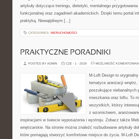
artykuły dotyczące treningu, dietetyki, mentalnego przygotowania
funkcjonalnej oraz zagadnień akademickich. Dzięki temu portal i
praktyką. Niewątpliwym […]
CATEGORIES:
NIERUCHOMOŚCI
PRAKTYCZNE PORADNIKI
POSTED BY ADMIN
CZE - 1 - 2026
MOŻLIWOŚĆ KOMENTOWAN
M-Loft Design to oryginaln
tematyce aranżacji wnętrz, 
poszukujące niebanalnych 
mieszkania oraz loftu. To m
wszystkich, którzy interes
z wzornictwem, aranżowani
inspiracjami w świecie wyposażenia i wystroju. Zobacz także Meble
wnętrzarskie. Na stronie można znaleźć rozbudowane artykuły do
które pomagają stworzyć komfortowe miejsce do życia. M-Loft De