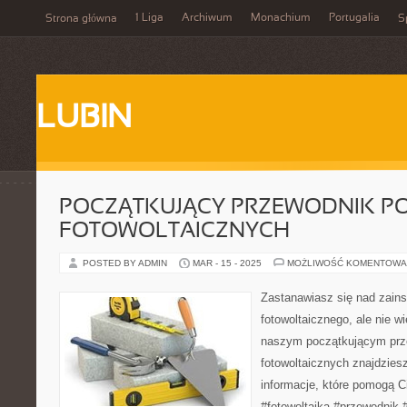
1 Liga
Archiwum
Monachium
Portugalia
Strona główna
S
LUBIN
POCZĄTKUJĄCY PRZEWODNIK P
FOTOWOLTAICZNYCH
POSTED BY ADMIN
MAR - 15 - 2025
MOŻLIWOŚĆ KOMENTOWA
Zastanawiasz się nad zain
fotowoltaicznego, ale nie 
naszym początkującym prz
fotowoltaicznych znajdzies
informacje, które pomogą C
#fotowoltaika #przewodnik 