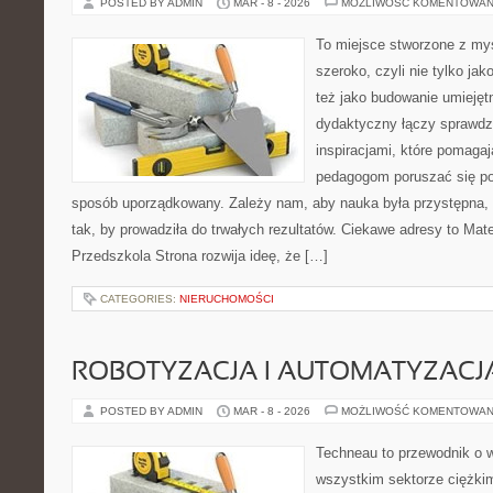
POSTED BY ADMIN
MAR - 8 - 2026
MOŻLIWOŚĆ KOMENTOWAN
To miejsce stworzone z myś
szeroko, czyli nie tylko jak
też jako budowanie umiejęt
dydaktyczny łączy sprawdz
inspiracjami, które pomaga
pedagogom poruszać się po 
sposób uporządkowany. Zależy nam, aby nauka była przystępna,
tak, by prowadziła do trwałych rezultatów. Ciekawe adresy to Mate
Przedszkola Strona rozwija ideę, że […]
CATEGORIES:
NIERUCHOMOŚCI
ROBOTYZACJA I AUTOMATYZACJ
POSTED BY ADMIN
MAR - 8 - 2026
MOŻLIWOŚĆ KOMENTOWAN
Techneau to przewodnik o 
wszystkim sektorze ciężkim