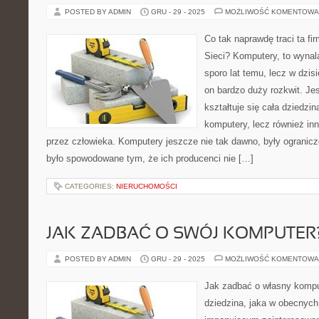
POSTED BY ADMIN
GRU - 29 - 2025
MOŻLIWOŚĆ KOMENTOWA
Co tak naprawdę traci ta fi
Sieci? Komputery, to wynal
sporo lat temu, lecz w dzi
on bardzo duży rozkwit. Je
kształtuje się cała dziedzin
komputery, lecz również i
przez człowieka. Komputery jeszcze nie tak dawno, były ogranic
było spowodowane tym, że ich producenci nie […]
CATEGORIES:
NIERUCHOMOŚCI
JAK ZADBAĆ O SWÓJ KOMPUTER
POSTED BY ADMIN
GRU - 29 - 2025
MOŻLIWOŚĆ KOMENTOWA
Jak zadbać o własny kompu
dziedzina, jaka w obecnych