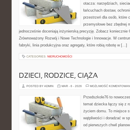
otacza: narzędziach, siecia
łańcuchach dostaw, ochroni
przestrzeń dla osób, które
przemysłowe bez zbędnej m
jednocześnie doceniają inżynierską precyzję. Zobacz koniecznie
Zrównoważony Rozwój i Nowe Technologie i Innowacje. W centrum
fabryki, linia produkcyjna oraz agregaty, które robią robotę w […]
CATEGORIES:
NIERUCHOMOŚCI
DZIECI, RODZICE, CIĄŻA
POSTED BY ADMIN
MAR - 6 - 2026
MOŻLIWOŚĆ KOMENTOWAN
Przedszkole76 to nowoczesn
temat dziecka łączy się z 
życiem domu. To miejsce st
wątpliwości i doradzać w sp
od pierwszych chwil planowa