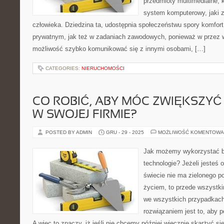
przedmioty multimedialne, 
system komputerowy, jaki 
człowieka. Dziedzina ta, udostępnia społeczeństwu spory komfor
prywatnym, jak też w zadaniach zawodowych, ponieważ w przez w
możliwość szybko komunikować się z innymi osobami, […]
CATEGORIES:
NIERUCHOMOŚCI
CO ROBIĆ, ABY MÓC ZWIĘKSZY
W SWOJEJ FIRMIE?
POSTED BY ADMIN
GRU - 29 - 2025
MOŻLIWOŚĆ KOMENTOWA
Jak możemy wykorzystać 
technologie? Jeżeli jesteś 
świecie nie ma zielonego p
życiem, to przede wszystki
we wszystkich przypadkach 
rozwiązaniem jest to, aby p
A więc to znaczy, iż jeśli nie chcemy później wiecznie skarżyć si