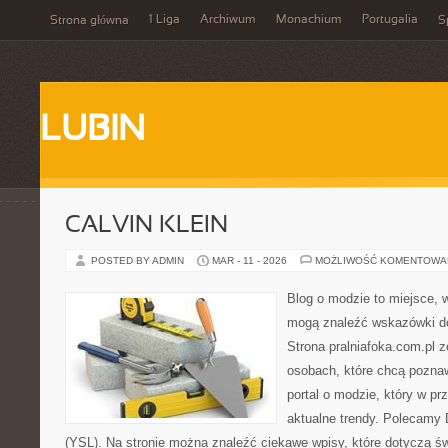
1 Liga
Archiwum
Monachium
Portugalia
Strona główna
S
LUBIN
CALVIN KLEIN
POSTED BY ADMIN
MAR - 11 - 2026
MOŻLIWOŚĆ KOMENTOWA
Blog o modzie to miejsce, w
mogą znaleźć wskazówki do
Strona pralniafoka.com.pl 
osobach, które chcą pozna
portal o modzie, który w p
aktualne trendy. Polecamy D
(YSL). Na stronie można znaleźć ciekawe wpisy, które dotyczą św