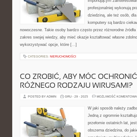
imponującym zainteresowani
profesjonalniej wykonują p
dziedziną, ale też osób, dla
komputery są bardzo ciekaw
nowoczesne. Takie osoby bardzo często przez różnorodne źródła 
zakres swojej wiedzy, aby mieć okazje kształtować własne zdolnoś
wykorzystywać opcje, które […]
CATEGORIES:
NIERUCHOMOŚCI
CO ZROBIĆ, ABY MÓC OCHRONIĆ
RÓŻNEGO RODZAJU WIRUSAMI?
POSTED BY ADMIN
GRU - 29 - 2025
MOŻLIWOŚĆ KOMENTOWA
W jaki sposób należy zadb
Jedną z ogromnie kształtuj
przełomie ostatnich lat, jes
obszerna dziedzina, do jaki