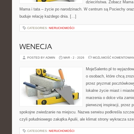
dzieciństwa. Zobacz Mama w
Mama i tata – życie po narodzinach. W centrum są Pociechy oraz B
buduje relację każdego dnia. […]
CATEGORIES:
NIERUCHOMOŚCI
WENECJA
POSTED BY ADMIN
MAR - 2 - 2026
MOŻLIWOŚĆ KOMENTOWAN
MojeSalento.pl to wyjazdow
o osobach, które chcą zroz
przez pryzmat pocztówkowy
lokalne życie miast i miast
marzenia o dolce vita zamie
pierwszej inspiracji, przez 
spokojne zwiedzanie na miejscu. Nazwa serwisu podkreśla szczeg
czyli południowego zakątka Apulii, ale klimat strony wykracza sze
CATEGORIES:
NIERUCHOMOŚCI