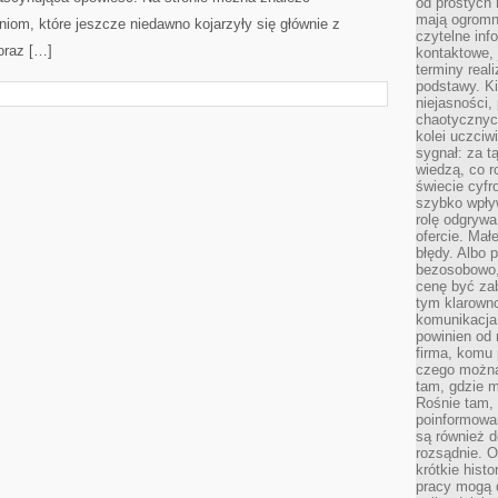
od prostych 
mają ogromne
iom, które jeszcze niedawno kojarzyły się głównie z
czytelne inf
oraz […]
kontaktowe, 
terminy reali
podstawy. Ki
niejasności,
chaotycznych
kolei uczciw
sygnał: za t
wiedzą, co r
świecie cyfr
szybko wpły
rolę odgrywa
ofercie. Mał
błędy. Albo p
bezosobowo,
cenę być zab
tym klarowno
komunikacja 
powinien od 
firma, komu 
czego można 
tam, gdzie m
Rośnie tam, 
poinformowan
są również 
rozsądnie. Op
krótkie hist
pracy mogą d