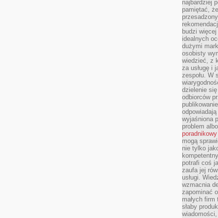
najbardziej 
pamiętać, że
przesadzony
rekomendacj
budzi więcej 
idealnych oc
dużymi mark
osobisty wymi
wiedzieć, z 
za usługę i 
zespołu. W 
wiarygodnoś
dzielenie si
odbiorców pr
publikowanie
odpowiadają 
wyjaśniona 
problem albo
poradnikowy
mogą sprawi
nie tylko ja
kompetentny 
potrafi coś 
zaufa jej ró
usługi. Wied
wzmacnia de
zapominać o 
małych firm t
słaby produk
wiadomości,