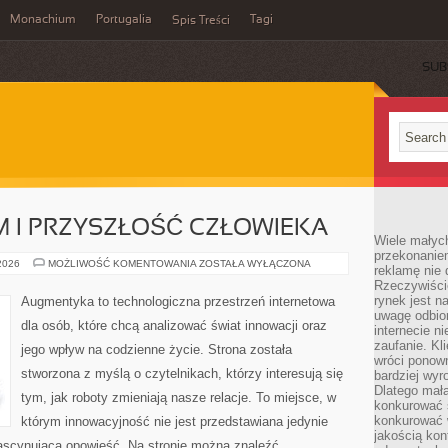
Monachium
Portugalia
Tagi
Spis Treści
SUB
 I PRZYSZŁOŚĆ CZŁOWIEKA
Wiele małych
przekonanie
TRANSHUMANIZM
 2026
MOŻLIWOŚĆ KOMENTOWANIA
ZOSTAŁA WYŁĄCZONA
reklamę nie 
I
Rzeczywiście
PRZYSZŁOŚĆ
CZŁOWIEKA
rynek jest 
Augmentyka to technologiczna przestrzeń internetowa
uwagę odbior
dla osób, które chcą analizować świat innowacji oraz
internecie n
zaufanie. Kli
jego wpływ na codzienne życie. Strona została
wróci ponown
stworzona z myślą o czytelnikach, którzy interesują się
bardziej wyr
Dlatego mała
tym, jak roboty zmieniają nasze relacje. To miejsce, w
konkurować s
konkurować 
którym innowacyjność nie jest przedstawiana jedynie
jakością kon
 fascynująca opowieść. Na stronie można znaleźć