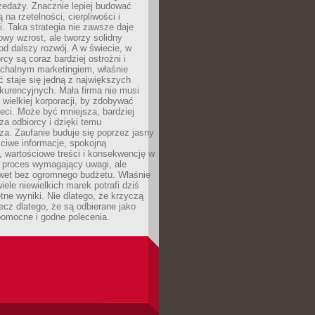
zedaży. Znacznie lepiej budować
ą na rzetelności, cierpliwości i
. Taka strategia nie zawsze daje
wy wzrost, ale tworzy solidny
d dalszy rozwój. A w świecie, w
rcy są coraz bardziej ostrożni i
chalnym marketingiem, właśnie
 staje się jedną z największych
kurencyjnych. Mała firma nie musi
wielkiej korporacji, by zdobywać
ieci. Może być mniejsza, bardziej
sza odbiorcy i dzięki temu
za. Zaufanie buduje się poprzez jasny
ciwe informacje, spokojną
 wartościowe treści i konsekwencję w
o proces wymagający uwagi, ale
wet bez ogromnego budżetu. Właśnie
iele niewielkich marek potrafi dziś
tne wyniki. Nie dlatego, że krzyczą
lecz dlatego, że są odbierane jako
pomocne i godne polecenia.