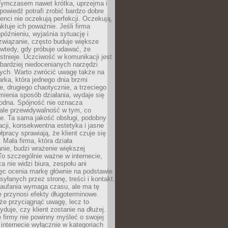
 Tymczasem nawet krótka, uprzejma i
owiedź potrafi zrobić bardzo dobre
ienci nie oczekują perfekcji. Oczekują,
aktuje ich poważnie. Jeśli firma
opóźnieniu, wyjaśnia sytuację i
związanie, często buduje większe
 wtedy, gdy próbuje udawać, że
istnieje. Uczciwość w komunikacji jest
bardziej niedocenianych narzędzi
ych. Warto zwrócić uwagę także na
rka, która jednego dnia brzmi
ie, drugiego chaotycznie, a trzeciego
mienia sposób działania, wydaje się
godna. Spójność nie oznacza
 ale przewidywalność w tym, co
e. Ta sama jakość obsługi, podobny
cji, konsekwentna estetyka i jasne
pracy sprawiają, że klient czuje się
 Mała firma, która działa
nie, budzi wrażenie większej
 To szczególnie ważne w internecie,
a nie widzi biura, zespołu ani
ęc ocenia markę głównie na podstawie
yłanych przez stronę, treści i kontakt.
aufania wymaga czasu, ale ma tę
 przynosi efekty długoterminowe.
e przyciągnąć uwagę, lecz to
yduje, czy klient zostanie na dłużej.
 firmy nie powinny myśleć o swojej
internecie wyłącznie w kategoriach