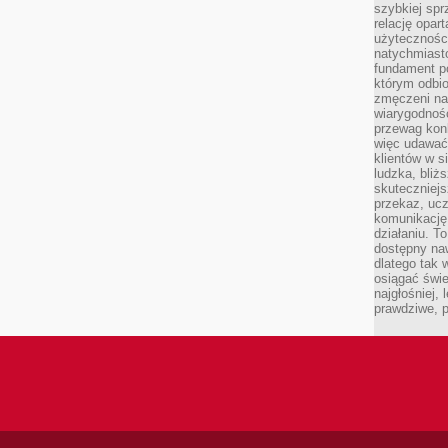
szybkiej spr
relację opart
użyteczności
natychmiasto
fundament po
którym odbio
zmęczeni na
wiarygodność
przewag kon
więc udawać 
klientów w s
ludzka, bliż
skuteczniejs
przekaz, ucz
komunikację,
działaniu. T
dostępny na
dlatego tak w
osiągać świe
najgłośniej, 
prawdziwe, 