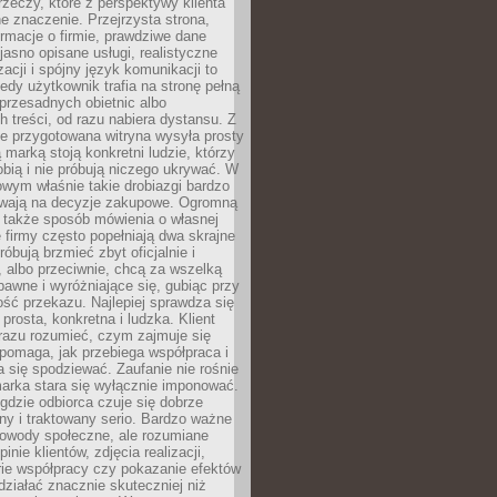
rzeczy, które z perspektywy klienta
 znaczenie. Przejrzysta strona,
ormacje o firmie, prawdziwe dane
jasno opisane usługi, realistyczne
zacji i spójny język komunikacji to
edy użytkownik trafia na stronę pełną
 przesadnych obietnic albo
 treści, od razu nabiera dystansu. Z
ie przygotowana witryna wysyła prosty
ą marką stoją konkretni ludzie, którzy
obią i nie próbują niczego ukrywać. W
owym właśnie takie drobiazgi bardzo
wają na decyzje zakupowe. Ogromną
 także sposób mówienia o własnej
e firmy często popełniają dwa skrajne
róbują brzmieć zbyt oficjalnie i
 albo przeciwnie, chcą za wszelką
awne i wyróżniające się, gubiąc przy
ść przekazu. Najlepiej sprawdza się
prosta, konkretna i ludzka. Klient
razu rozumieć, czym zajmuje się
pomaga, jak przebiega współpraca i
się spodziewać. Zaufanie nie rośnie
arka stara się wyłącznie imponować.
gdzie odbiorca czuje się dobrze
y i traktowany serio. Bardzo ważne
dowody społeczne, ale rozumiane
inie klientów, zdjęcia realizacji,
orie współpracy czy pokazanie efektów
ziałać znacznie skuteczniej niż