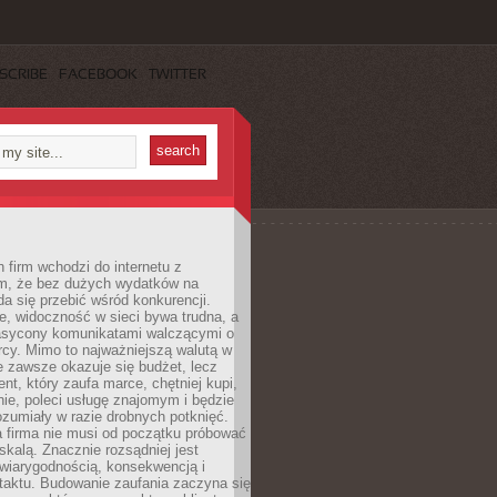
SCRIBE
FACEBOOK
TWITTER
 firm wchodzi do internetu z
m, że bez dużych wydatków na
da się przebić wśród konkurencji.
, widoczność w sieci bywa trudna, a
nasycony komunikatami walczącymi o
cy. Mimo to najważniejszą walutą w
ie zawsze okazuje się budżet, lecz
ent, który zaufa marce, chętniej kupi,
ie, poleci usługę znajomym i będzie
ozumiały w razie drobnych potknięć.
 firma nie musi od początku próbować
kalą. Znacznie rozsądniej jest
wiarygodnością, konsekwencją i
taktu. Budowanie zaufania zaczyna się