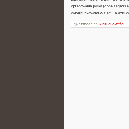
opracowania poświęcone zagadnien
cyberpunkowymi wizjami, a dziś c
CATEGORIES:
NIERUCHOMOŚCI