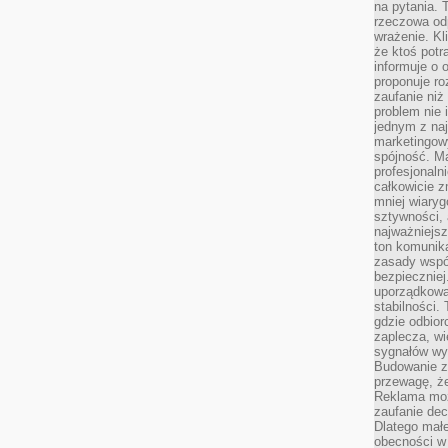
na pytania.
rzeczowa odp
wrażenie. Kl
że ktoś potr
informuje o 
proponuje ro
zaufanie niż
problem nie 
jednym z naj
marketingow
spójność. Ma
profesjonaln
całkowicie z
mniej wiary
sztywności,
najważniejsz
ton komunika
zasady współ
bezpieczniej.
uporządkowa
stabilności.
gdzie odbiorc
zaplecza, wi
sygnałów wys
Budowanie z
przewagę, że
Reklama moż
zaufanie dec
Dlatego małe
obecności w 