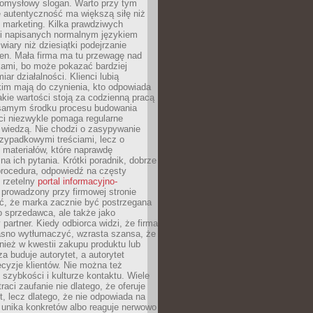
pomysłowy slogan. Warto przy tym
 autentyczność ma większą siłę niż
 marketing. Kilka prawdziwych
i napisanych normalnym językiem
wiary niż dziesiątki podejrzanie
en. Mała firma ma tu przewagę nad
ami, bo może pokazać bardziej
ar działalności. Klienci lubią
kim mają do czynienia, kto odpowiada
jakie wartości stoją za codzienną pracą
samym środku procesu budowania
ci niezwykle pomaga regularne
ę wiedzą. Nie chodzi o zasypywanie
zypadkowymi treściami, lecz o
 materiałów, które naprawdę
na ich pytania. Krótki poradnik, dobrze
procedura, odpowiedź na częsty
 rzetelny
portal informacyjno-
prowadzony przy firmowej stronie
ć, że marka zacznie być postrzegana
ko sprzedawca, ale także jako
partner. Kiedy odbiorca widzi, że firma
jasno wytłumaczyć, wzrasta szansa, że
wnież w kwestii zakupu produktu lub
za buduje autorytet, a autorytet
cyzje klientów. Nie można też
szybkości i kulturze kontaktu. Wiele
raci zaufanie nie dlatego, że oferuje
t, lecz dlatego, że nie odpowiada na
 unika konkretów albo reaguje nerwowo