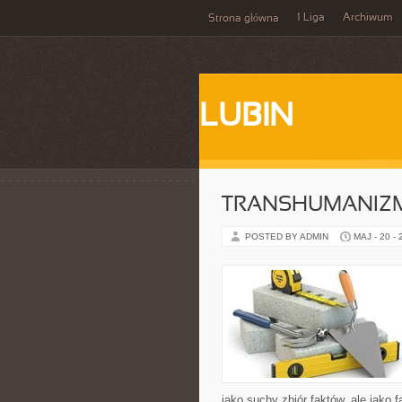
1 Liga
Archiwum
Strona główna
LUBIN
TRANSHUMANIZM
POSTED BY ADMIN
MAJ - 20 -
jako suchy zbiór faktów, ale jako