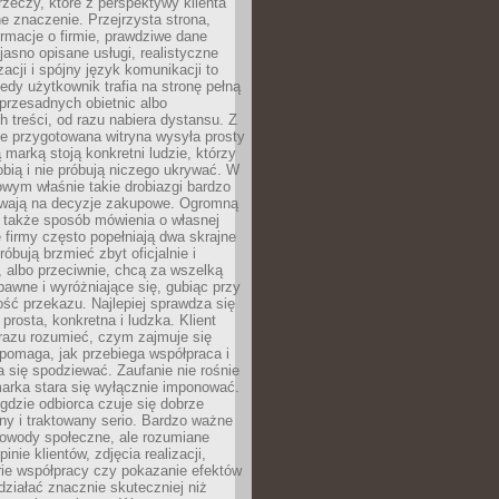
rzeczy, które z perspektywy klienta
 znaczenie. Przejrzysta strona,
ormacje o firmie, prawdziwe dane
jasno opisane usługi, realistyczne
zacji i spójny język komunikacji to
edy użytkownik trafia na stronę pełną
 przesadnych obietnic albo
 treści, od razu nabiera dystansu. Z
ie przygotowana witryna wysyła prosty
ą marką stoją konkretni ludzie, którzy
obią i nie próbują niczego ukrywać. W
owym właśnie takie drobiazgi bardzo
wają na decyzje zakupowe. Ogromną
 także sposób mówienia o własnej
e firmy często popełniają dwa skrajne
róbują brzmieć zbyt oficjalnie i
 albo przeciwnie, chcą za wszelką
awne i wyróżniające się, gubiąc przy
ść przekazu. Najlepiej sprawdza się
prosta, konkretna i ludzka. Klient
razu rozumieć, czym zajmuje się
pomaga, jak przebiega współpraca i
się spodziewać. Zaufanie nie rośnie
arka stara się wyłącznie imponować.
gdzie odbiorca czuje się dobrze
y i traktowany serio. Bardzo ważne
dowody społeczne, ale rozumiane
inie klientów, zdjęcia realizacji,
orie współpracy czy pokazanie efektów
ziałać znacznie skuteczniej niż