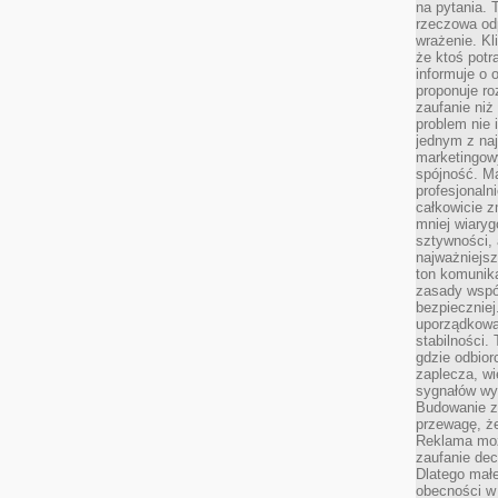
na pytania.
rzeczowa odp
wrażenie. Kl
że ktoś potr
informuje o 
proponuje ro
zaufanie niż
problem nie 
jednym z naj
marketingow
spójność. Ma
profesjonaln
całkowicie z
mniej wiary
sztywności,
najważniejsz
ton komunika
zasady współ
bezpieczniej.
uporządkowa
stabilności.
gdzie odbiorc
zaplecza, wi
sygnałów wys
Budowanie z
przewagę, że
Reklama moż
zaufanie dec
Dlatego małe
obecności w 