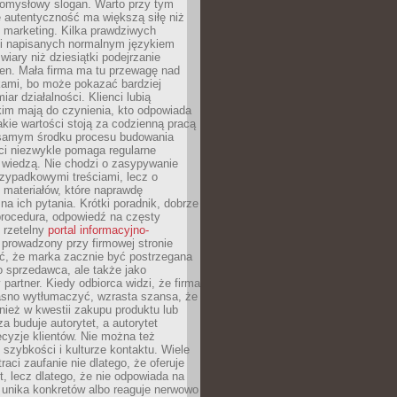
pomysłowy slogan. Warto przy tym
 autentyczność ma większą siłę niż
 marketing. Kilka prawdziwych
i napisanych normalnym językiem
wiary niż dziesiątki podejrzanie
en. Mała firma ma tu przewagę nad
ami, bo może pokazać bardziej
ar działalności. Klienci lubią
kim mają do czynienia, kto odpowiada
jakie wartości stoją za codzienną pracą
samym środku procesu budowania
ci niezwykle pomaga regularne
ę wiedzą. Nie chodzi o zasypywanie
zypadkowymi treściami, lecz o
 materiałów, które naprawdę
na ich pytania. Krótki poradnik, dobrze
procedura, odpowiedź na częsty
 rzetelny
portal informacyjno-
prowadzony przy firmowej stronie
ć, że marka zacznie być postrzegana
ko sprzedawca, ale także jako
partner. Kiedy odbiorca widzi, że firma
jasno wytłumaczyć, wzrasta szansa, że
wnież w kwestii zakupu produktu lub
za buduje autorytet, a autorytet
cyzje klientów. Nie można też
szybkości i kulturze kontaktu. Wiele
raci zaufanie nie dlatego, że oferuje
t, lecz dlatego, że nie odpowiada na
 unika konkretów albo reaguje nerwowo