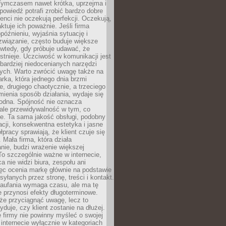
 Tymczasem nawet krótka, uprzejma i
owiedź potrafi zrobić bardzo dobre
ienci nie oczekują perfekcji. Oczekują,
aktuje ich poważnie. Jeśli firma
opóźnieniu, wyjaśnia sytuację i
związanie, często buduje większe
 wtedy, gdy próbuje udawać, że
istnieje. Uczciwość w komunikacji jest
bardziej niedocenianych narzędzi
ych. Warto zwrócić uwagę także na
rka, która jednego dnia brzmi
ie, drugiego chaotycznie, a trzeciego
mienia sposób działania, wydaje się
godna. Spójność nie oznacza
 ale przewidywalność w tym, co
e. Ta sama jakość obsługi, podobny
cji, konsekwentna estetyka i jasne
pracy sprawiają, że klient czuje się
 Mała firma, która działa
nie, budzi wrażenie większej
 To szczególnie ważne w internecie,
a nie widzi biura, zespołu ani
ęc ocenia markę głównie na podstawie
yłanych przez stronę, treści i kontakt.
aufania wymaga czasu, ale ma tę
 przynosi efekty długoterminowe.
e przyciągnąć uwagę, lecz to
yduje, czy klient zostanie na dłużej.
 firmy nie powinny myśleć o swojej
internecie wyłącznie w kategoriach