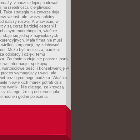
zedaży. Znacznie lepiej budować
ą na rzetelności, cierpliwości i
. Taka strategia nie zawsze daje
wy wzrost, ale tworzy solidny
d dalszy rozwój. A w świecie, w
rcy są coraz bardziej ostrożni i
chalnym marketingiem, właśnie
 staje się jedną z największych
kurencyjnych. Mała firma nie musi
wielkiej korporacji, by zdobywać
ieci. Może być mniejsza, bardziej
sza odbiorcy i dzięki temu
za. Zaufanie buduje się poprzez jasny
ciwe informacje, spokojną
 wartościowe treści i konsekwencję w
o proces wymagający uwagi, ale
wet bez ogromnego budżetu. Właśnie
iele niewielkich marek potrafi dziś
tne wyniki. Nie dlatego, że krzyczą
lecz dlatego, że są odbierane jako
pomocne i godne polecenia.