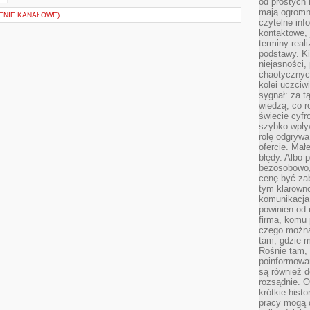
od prostych 
mają ogromne
ENIE KANAŁOWE)
czytelne inf
kontaktowe, 
terminy reali
podstawy. Ki
niejasności,
chaotycznych
kolei uczciw
sygnał: za t
wiedzą, co r
świecie cyfr
szybko wpły
rolę odgrywa
ofercie. Mał
błędy. Albo p
bezosobowo,
cenę być zab
tym klarowno
komunikacja 
powinien od 
firma, komu 
czego można 
tam, gdzie m
Rośnie tam, 
poinformowan
są również 
rozsądnie. Op
krótkie hist
pracy mogą d