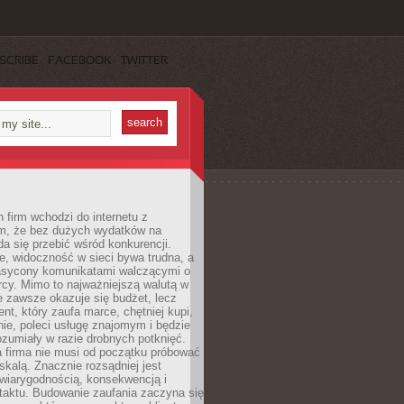
SCRIBE
FACEBOOK
TWITTER
 firm wchodzi do internetu z
m, że bez dużych wydatków na
da się przebić wśród konkurencji.
, widoczność w sieci bywa trudna, a
nasycony komunikatami walczącymi o
cy. Mimo to najważniejszą walutą w
ie zawsze okazuje się budżet, lecz
ent, który zaufa marce, chętniej kupi,
ie, poleci usługę znajomym i będzie
ozumiały w razie drobnych potknięć.
 firma nie musi od początku próbować
kalą. Znacznie rozsądniej jest
wiarygodnością, konsekwencją i
taktu. Budowanie zaufania zaczyna się