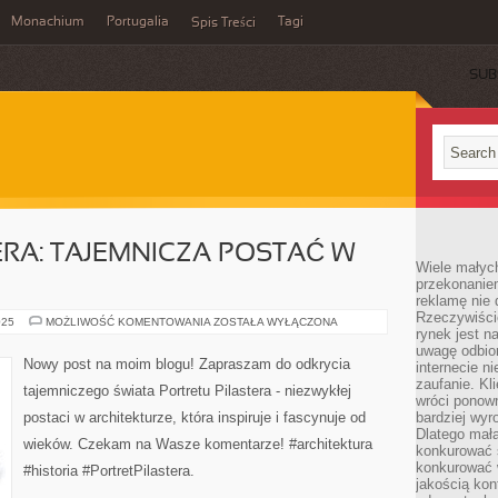
Monachium
Portugalia
Tagi
Spis Treści
SUB
ERA: TAJEMNICZA POSTAĆ W
Wiele małych
przekonanie
reklamę nie 
Rzeczywiście
PORTRET
025
MOŻLIWOŚĆ KOMENTOWANIA
ZOSTAŁA WYŁĄCZONA
rynek jest 
PILASTERA:
TAJEMNICZA
uwagę odbior
POSTAĆ
Nowy post na moim blogu! Zapraszam do odkrycia
internecie n
W
ARCHITEKTURZE
zaufanie. Kli
tajemniczego świata Portretu Pilastera - niezwykłej
wróci ponown
postaci w architekturze, która inspiruje i fascynuje od
bardziej wyr
Dlatego mała
wieków. Czekam na Wasze komentarze! #architektura
konkurować s
konkurować 
#historia #PortretPilastera.
jakością kon