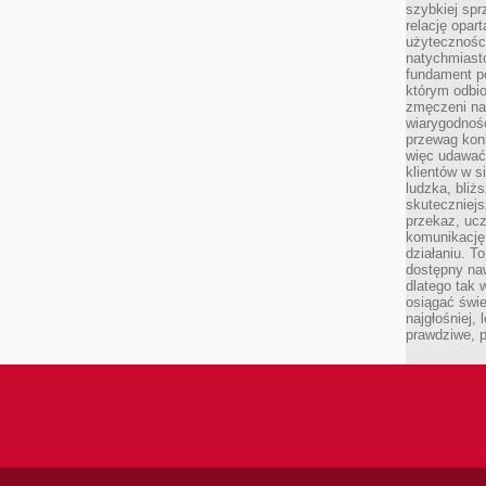
szybkiej spr
relację opart
użyteczności
natychmiasto
fundament po
którym odbio
zmęczeni na
wiarygodność
przewag kon
więc udawać 
klientów w s
ludzka, bliż
skuteczniejs
przekaz, ucz
komunikację,
działaniu. T
dostępny na
dlatego tak w
osiągać świe
najgłośniej, 
prawdziwe, 