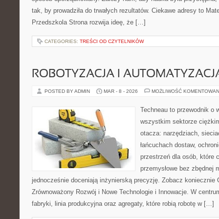
tak, by prowadziła do trwałych rezultatów. Ciekawe adresy to Mate
Przedszkola Strona rozwija ideę, że […]
CATEGORIES:
TREŚCI OD CZYTELNIKÓW
ROBOTYZACJA I AUTOMATYZACJ
POSTED BY ADMIN
MAR - 8 - 2026
MOŻLIWOŚĆ KOMENTOWAN
Techneau to przewodnik o 
wszystkim sektorze ciężkim
otacza: narzędziach, siecia
łańcuchach dostaw, ochroni
przestrzeń dla osób, które
przemysłowe bez zbędnej m
jednocześnie doceniają inżynierską precyzję. Zobacz koniecznie
Zrównoważony Rozwój i Nowe Technologie i Innowacje. W centrum
fabryki, linia produkcyjna oraz agregaty, które robią robotę w […]