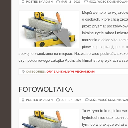
POSTED BY ADMIN
MAR - 2 - 2026
MOŻLIWOŚĆ KOMENTOWAN
MojeSalento.pl to wyjazdow
o osobach, które chcą zroz
przez pryzmat pocztówkowy
lokalne życie miast i miast
marzenia o dolce vita zamie
pierwszej inspiracji, przez 
spokojne zwiedzanie na miejscu. Nazwa serwisu podkreśla szczeg
czyli południowego zakątka Apulii, ale klimat strony wykracza sze
CATEGORIES:
GRY Z UNIKALNYMI MECHANIKAMI
FOTOWOLTAIKA
POSTED BY ADMIN
LUT - 27 - 2026
MOŻLIWOŚĆ KOMENTOWA
Ta witryna to kompleksowe 
hydrotechnice oraz technice
tym, co w praktyce wdraża 