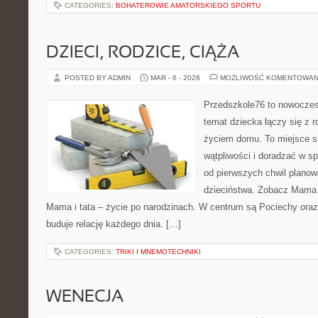
CATEGORIES:
BOHATEROWIE AMATORSKIEGO SPORTU
DZIECI, RODZICE, CIĄŻA
POSTED BY ADMIN
MAR - 6 - 2026
MOŻLIWOŚĆ KOMENTOWAN
Przedszkole76 to nowoczesn
temat dziecka łączy się z 
życiem domu. To miejsce st
wątpliwości i doradzać w sp
od pierwszych chwil planowa
dzieciństwa. Zobacz Mama w
Mama i tata – życie po narodzinach. W centrum są Pociechy oraz B
buduje relację każdego dnia. […]
CATEGORIES:
TRIKI I MNEMOTECHNIKI
WENECJA