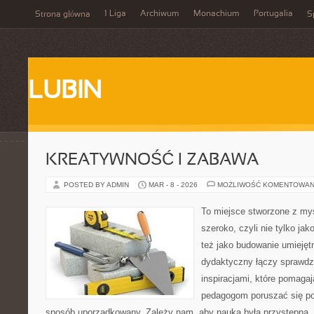
1 Liga
Archiwum
Monachium
Portugalia
Strona główna
S
LUBIN
KREATYWNOŚĆ I ZABAWA
POSTED BY ADMIN
MAR - 8 - 2026
MOŻLIWOŚĆ KOMENTOWAN
To miejsce stworzone z myś
szeroko, czyli nie tylko jak
też jako budowanie umiejęt
dydaktyczny łączy sprawdz
inspiracjami, które pomaga
pedagogom poruszać się po 
sposób uporządkowany. Zależy nam, aby nauka była przystępna,