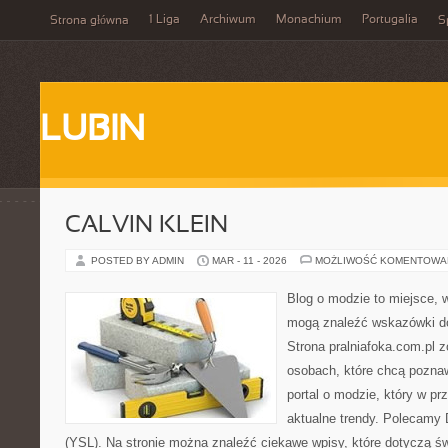
1 Liga
Archiwum
Monachium
Portugalia
Strona główna
S
LUBIN
CALVIN KLEIN
POSTED BY ADMIN
MAR - 11 - 2026
MOŻLIWOŚĆ KOMENTOWA
Blog o modzie to miejsce, w
mogą znaleźć wskazówki do
Strona pralniafoka.com.pl 
osobach, które chcą pozna
portal o modzie, który w p
aktualne trendy. Polecamy D
(YSL). Na stronie można znaleźć ciekawe wpisy, które dotyczą św