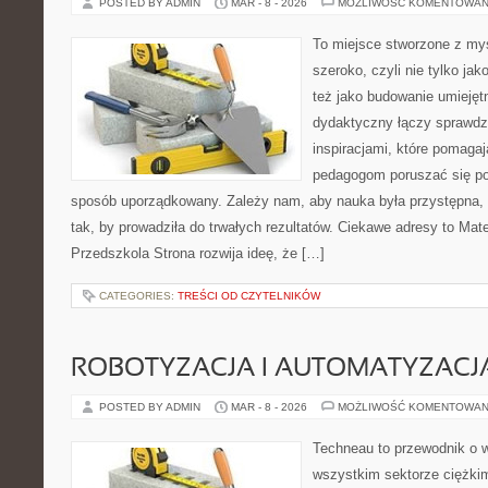
POSTED BY ADMIN
MAR - 8 - 2026
MOŻLIWOŚĆ KOMENTOWAN
To miejsce stworzone z myś
szeroko, czyli nie tylko jak
też jako budowanie umiejęt
dydaktyczny łączy sprawdz
inspiracjami, które pomaga
pedagogom poruszać się po 
sposób uporządkowany. Zależy nam, aby nauka była przystępna,
tak, by prowadziła do trwałych rezultatów. Ciekawe adresy to Mate
Przedszkola Strona rozwija ideę, że […]
CATEGORIES:
TREŚCI OD CZYTELNIKÓW
ROBOTYZACJA I AUTOMATYZACJ
POSTED BY ADMIN
MAR - 8 - 2026
MOŻLIWOŚĆ KOMENTOWAN
Techneau to przewodnik o 
wszystkim sektorze ciężkim