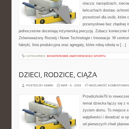
otacza: narzędziach, siecia
łańcuchach dostaw, ochroni
przestrzeń dla osób, które
przemysłowe bez zbędnej m
jednocześnie doceniają inżynierską precyzję. Zobacz koniecznie
Zrównoważony Rozwój i Nowe Technologie i Innowacje. W centrum
fabryki, linia produkcyjna oraz agregaty, które robią robotę w […]
CATEGORIES:
BOHATEROWIE AMATORSKIEGO SPORTU
DZIECI, RODZICE, CIĄŻA
POSTED BY ADMIN
MAR - 6 - 2026
MOŻLIWOŚĆ KOMENTOWAN
Przedszkole76 to nowoczesn
temat dziecka łączy się z 
życiem domu. To miejsce st
wątpliwości i doradzać w sp
od pierwszych chwil planowa