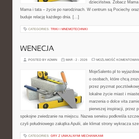
dzieciństwa. Zobacz Mama w
Mama i tata – życie po narodzinach. W centrum są Pociechy oraz B
buduje relację każdego dnia. […]
CATEGORIES:
TRIKI I MNEMOTECHNIKI
WENECJA
POSTED BY ADMIN
MAR - 2 - 2026
MOŻLIWOŚĆ KOMENTOWAN
MojeSalento.pl to wyjazdow
o osobach, które chcą zroz
przez pryzmat pocztówkowy
lokalne życie miast i miast
marzenia o dolce vita zamie
pierwszej inspiracji, przez 
spokojne zwiedzanie na miejscu. Nazwa serwisu podkreśla szczeg
czyli południowego zakątka Apulii, ale klimat strony wykracza sze
CATEGORIES:
GRY Z UNIKALNYMI MECHANIKAMI