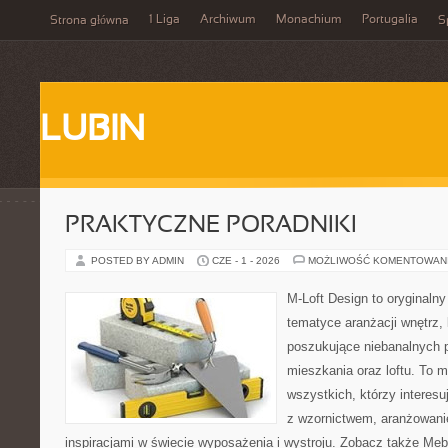
1 Liga
Archiwum
Monachium
Portugalia
Strona główna
S
LUBIN
PRAKTYCZNE PORADNIKI
POSTED BY ADMIN
CZE - 1 - 2026
MOŻLIWOŚĆ KOMENTOWAN
M-Loft Design to oryginaln
tematyce aranżacji wnętrz, 
poszukujące niebanalnych 
mieszkania oraz loftu. To m
wszystkich, którzy interes
z wzornictwem, aranżowani
inspiracjami w świecie wyposażenia i wystroju. Zobacz także Meble