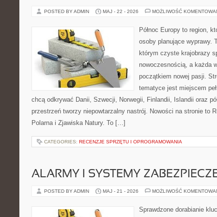
POSTED BY ADMIN
MAJ - 22 - 2026
MOŻLIWOŚĆ KOMENTOWA
Północ Europy to region, kt
osoby planujące wyprawy. 
którym czyste krajobrazy s
nowoczesnością, a każda 
początkiem nowej pasji. St
tematyce jest miejscem peł
chcą odkrywać Danii, Szwecji, Norwegii, Finlandii, Islandii oraz p
przestrzeń tworzy niepowtarzalny nastrój. Nowości na stronie to 
Polarna i Zjawiska Natury. To […]
CATEGORIES:
RECENZJE SPRZĘTU I OPROGRAMOWANIA
ALARMY I SYSTEMY ZABEZPIECZ
POSTED BY ADMIN
MAJ - 21 - 2026
MOŻLIWOŚĆ KOMENTOWA
Sprawdzone dorabianie kluc