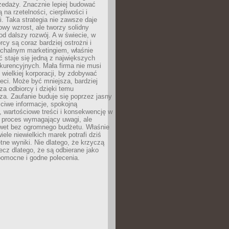
zedaży. Znacznie lepiej budować
ą na rzetelności, cierpliwości i
. Taka strategia nie zawsze daje
wy wzrost, ale tworzy solidny
d dalszy rozwój. A w świecie, w
rcy są coraz bardziej ostrożni i
chalnym marketingiem, właśnie
 staje się jedną z największych
kurencyjnych. Mała firma nie musi
wielkiej korporacji, by zdobywać
ieci. Może być mniejsza, bardziej
sza odbiorcy i dzięki temu
za. Zaufanie buduje się poprzez jasny
ciwe informacje, spokojną
 wartościowe treści i konsekwencję w
o proces wymagający uwagi, ale
wet bez ogromnego budżetu. Właśnie
iele niewielkich marek potrafi dziś
tne wyniki. Nie dlatego, że krzyczą
lecz dlatego, że są odbierane jako
pomocne i godne polecenia.