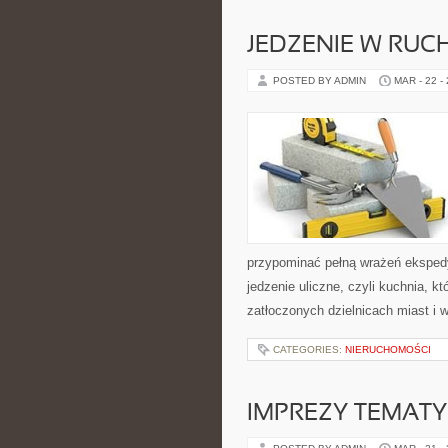
JEDZENIE W RUC
POSTED BY ADMIN
MAR - 22 -
przypominać pełną wrażeń eksped
jedzenie uliczne, czyli kuchnia, k
zatłoczonych dzielnicach miast i 
CATEGORIES:
NIERUCHOMOŚCI
IMPREZY TEMAT