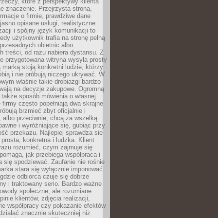
rzeczy, które z perspektywy klienta
 znaczenie. Przejrzysta strona,
ormacje o firmie, prawdziwe dane
jasno opisane usługi, realistyczne
zacji i spójny język komunikacji to
edy użytkownik trafia na stronę pełną
 przesadnych obietnic albo
 treści, od razu nabiera dystansu. Z
ie przygotowana witryna wysyła prosty
ą marką stoją konkretni ludzie, którzy
obią i nie próbują niczego ukrywać. W
owym właśnie takie drobiazgi bardzo
wają na decyzje zakupowe. Ogromną
 także sposób mówienia o własnej
e firmy często popełniają dwa skrajne
róbują brzmieć zbyt oficjalnie i
 albo przeciwnie, chcą za wszelką
awne i wyróżniające się, gubiąc przy
ść przekazu. Najlepiej sprawdza się
prosta, konkretna i ludzka. Klient
razu rozumieć, czym zajmuje się
pomaga, jak przebiega współpraca i
się spodziewać. Zaufanie nie rośnie
arka stara się wyłącznie imponować.
gdzie odbiorca czuje się dobrze
y i traktowany serio. Bardzo ważne
dowody społeczne, ale rozumiane
inie klientów, zdjęcia realizacji,
orie współpracy czy pokazanie efektów
ziałać znacznie skuteczniej niż