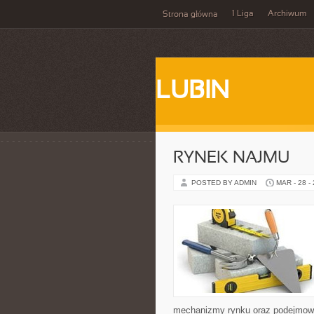
1 Liga
Archiwum
Strona główna
LUBIN
RYNEK NAJMU
POSTED BY ADMIN
MAR - 28 -
mechanizmy rynku oraz podejmow