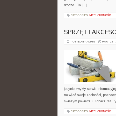
drodze. To […]
CATEGORIES:
NIERUCHOMOŚCI
SPRZĘT I AKCES
POSTED BY ADMIN
MAR - 22 -
jedynie zwykły serwis informacyjn
rozwijać swoje zdolności, poznaw
świeżym powietrzu. Zobacz też Py
CATEGORIES:
NIERUCHOMOŚCI