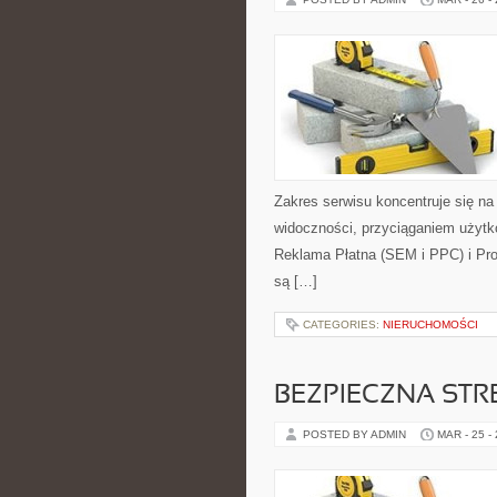
Zakres serwisu koncentruje się 
widoczności, przyciąganiem użyt
Reklama Płatna (SEM i PPC) i Prog
są […]
CATEGORIES:
NIERUCHOMOŚCI
BEZPIECZNA STR
POSTED BY ADMIN
MAR - 25 -