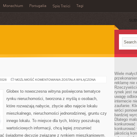
Monachium
Portugalia
Tagi
Spis Treści
SUB
Wiele małych
przekonanie
RYNEK
 2026
MOŻLIWOŚĆ KOMENTOWANIA
ZOSTAŁA WYŁĄCZONA
reklamę nie 
NAJMU
Rzeczywiście
Globex to nowoczesna witryna poświęcona tematyce
rynek jest 
uwagę odbior
rynku nieruchomości, tworzona z myślą o osobach,
internecie n
zaufanie. Kli
które rozważają nabycie, zbycie albo najęcie lokalu
wróci ponown
mieszkalnego, nieruchomości jednorodzinnej, gruntu czy
bardziej wyr
Dlatego mała
innego lokalu. To miejsce dla tych, którzy poszukują
konkurować s
wartościowych informacji, chcą lepiej zrozumieć
konkurować 
jakością kon
ać świadome decyzje związane z rynkiem mieszkaniowym.