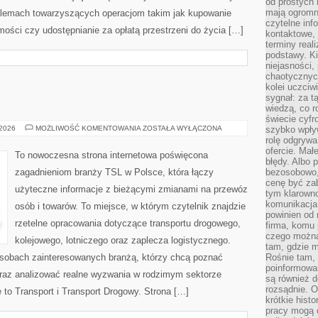
od prostych 
mają ogromne
oblemach towarzyszących operacjom takim jak kupowanie
czytelne inf
ości czy udostępnianie za opłatą przestrzeni do życia […]
kontaktowe, 
terminy reali
podstawy. Ki
niejasności,
chaotycznych
kolei uczciw
sygnał: za t
wiedzą, co r
świecie cyfr
TRANSPORT
 2026
MOŻLIWOŚĆ KOMENTOWANIA
ZOSTAŁA WYŁĄCZONA
szybko wpły
rolę odgrywa
ofercie. Mał
To nowoczesna strona internetowa poświęcona
błędy. Albo p
zagadnieniom branży TSL w Polsce, która łączy
bezosobowo,
cenę być zab
użyteczne informacje z bieżącymi zmianami na przewóz
tym klarowno
komunikacja 
osób i towarów. To miejsce, w którym czytelnik znajdzie
powinien od 
rzetelne opracowania dotyczące transportu drogowego,
firma, komu 
czego można 
kolejowego, lotniczego oraz zaplecza logistycznego.
tam, gdzie m
osobach zainteresowanych branżą, którzy chcą poznać
Rośnie tam, 
poinformowan
 oraz analizować realne wyzwania w rodzimym sektorze
są również 
rozsądnie. Op
 to Transport i Transport Drogowy. Strona […]
krótkie hist
pracy mogą d