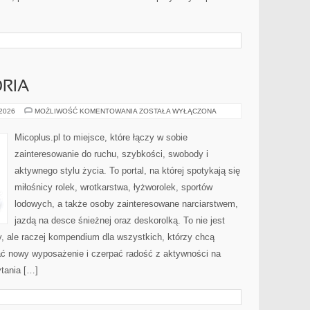
ORIA
SPRZĘT
 2026
MOŻLIWOŚĆ KOMENTOWANIA
ZOSTAŁA WYŁĄCZONA
I
AKCESORIA
Micoplus.pl to miejsce, które łączy w sobie
zainteresowanie do ruchu, szybkości, swobody i
aktywnego stylu życia. To portal, na której spotykają się
miłośnicy rolek, wrotkarstwa, łyżworolek, sportów
lodowych, a także osoby zainteresowane narciarstwem,
jazdą na desce śnieżnej oraz deskorolką. To nie jest
y, ale raczej kompendium dla wszystkich, którzy chcą
ać nowy wyposażenie i czerpać radość z aktywności na
tania […]