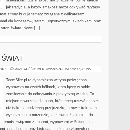
składnikom, gdzie jakość ma znaczenie równie wielkie
jak tradycja, a każdy smakosz może odkrywać rarytasy
imat strony budują tematy związane z delikatesami,
bami dla koneserów, serami, egzotycznymi składnikami oraz
h stron świata. Nowe […]
 ŚWIAT
ROWEREM
 2026
MOŻLIWOŚĆ KOMENTOWANIA
ZOSTAŁA WYŁĄCZONA
PRZEZ
ŚWIAT
TeamBike.pl to dynamiczna witryna poświęcona
wyprawom na dwóch kółkach, która łączy w sobie
zamiłowanie do odkrywania z praktyczną wiedzą. To
miejsce stworzone dla osób, które chcą ruszyć szerzej
niż tylko na codzienną przejażdżkę, a rower traktują nie
wyłącznie jako narzędzie, lecz również jako bilet do
ją tematy związane z trasami, wyprawami w Polsce i za
ami, poradnikami oraz historiami ludzi spotykanych po