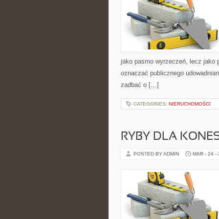
jako pasmo wyrzeczeń, lecz jako 
oznaczać publicznego udowadniania
zadbać o […]
CATEGORIES:
NIERUCHOMOŚCI
RYBY DLA KONE
POSTED BY ADMIN
MAR - 24 -