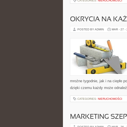
CATEGORIES:
NIERUCHOMOŚCI
OKRYCIA NA KA
POSTED BY ADMIN
MAR - 27 -
mroźne tygodnie, jak i na ciepłe p
dzięki czemu każdy może odnaleź
CATEGORIES:
NIERUCHOMOŚCI
MARKETING SZEP
POSTED BY ADMIN
MAR - 26 -