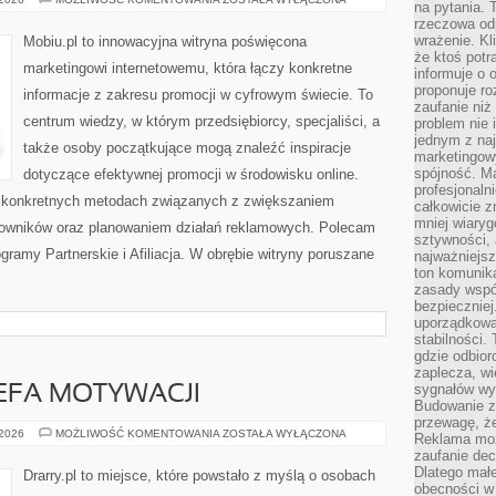
na pytania.
SZEPTANY
rzeczowa odp
I
OPINIE
wrażenie. Kl
Mobiu.pl to innowacyjna witryna poświęcona
ONLINE
że ktoś potr
marketingowi internetowemu, która łączy konkretne
informuje o 
proponuje ro
informacje z zakresu promocji w cyfrowym świecie. To
zaufanie niż
centrum wiedzy, w którym przedsiębiorcy, specjaliści, a
problem nie 
jednym z naj
także osoby początkujące mogą znaleźć inspiracje
marketingow
spójność. Ma
dotyczące efektywnej promocji w środowisku online.
profesjonaln
na konkretnych metodach związanych z zwiększaniem
całkowicie z
mniej wiary
kowników oraz planowaniem działań reklamowych. Polecam
sztywności,
ramy Partnerskie i Afiliacja. W obrębie witryny poruszane
najważniejsz
ton komunika
zasady współ
bezpieczniej.
uporządkowa
stabilności.
gdzie odbiorc
zaplecza, wi
sygnałów wys
EFA MOTYWACJI
Budowanie z
przewagę, że
BEZPIECZNA
 2026
MOŻLIWOŚĆ KOMENTOWANIA
ZOSTAŁA WYŁĄCZONA
Reklama moż
STREFA
zaufanie dec
MOTYWACJI
Dlatego małe
Drarry.pl to miejsce, które powstało z myślą o osobach
obecności w 