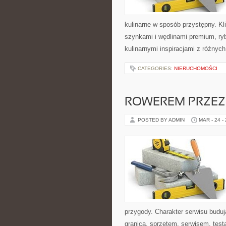
kulinarne w sposób przystępny. Kl
szynkami i wędlinami premium, ry
kulinarnymi inspiracjami z różnyc
CATEGORIES:
NIERUCHOMOŚCI
ROWEREM PRZEZ
POSTED BY ADMIN
MAR - 24 -
przygody. Charakter serwisu budu
granicą, sprzętem, serwisem, test