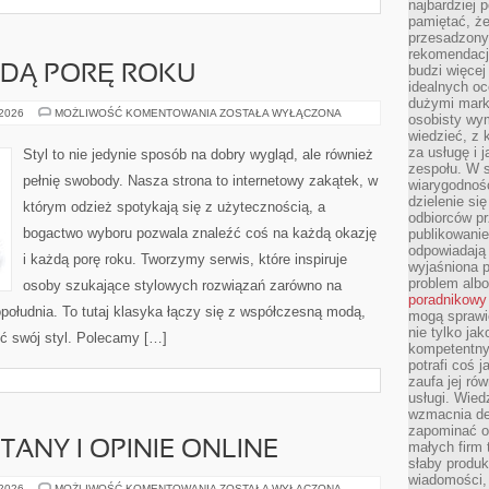
najbardziej 
pamiętać, że
przesadzony
rekomendacj
budzi więcej 
ŻDĄ PORĘ ROKU
idealnych oc
dużymi mark
OKRYCIA
 2026
MOŻLIWOŚĆ KOMENTOWANIA
ZOSTAŁA WYŁĄCZONA
osobisty wymi
NA
wiedzieć, z 
KAŻDĄ
PORĘ
za usługę i 
Styl to nie jedynie sposób na dobry wygląd, ale również
ROKU
zespołu. W 
pełnię swobody. Nasza strona to internetowy zakątek, w
wiarygodnoś
dzielenie si
którym odzież spotykają się z użytecznością, a
odbiorców pr
bogactwo wyboru pozwala znaleźć coś na każdą okazję
publikowanie
odpowiadają 
i każdą porę roku. Tworzymy serwis, które inspiruje
wyjaśniona 
problem albo
osoby szukające stylowych rozwiązań zarówno na
poradnikowy
opołudnia. To tutaj klasyka łączy się z współczesną modą,
mogą sprawi
nie tylko ja
ć swój styl. Polecamy […]
kompetentny 
potrafi coś 
zaufa jej ró
usługi. Wied
wzmacnia de
zapominać o 
TANY I OPINIE ONLINE
małych firm t
słaby produk
wiadomości,
MARKETING
 2026
MOŻLIWOŚĆ KOMENTOWANIA
ZOSTAŁA WYŁĄCZONA