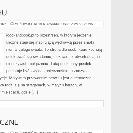
HU
JEDZENIE
 2026
MOŻLIWOŚĆ KOMENTOWANIA
ZOSTAŁA WYŁĄCZONA
W
RUCHU
icookandbook.pl to przestrzeń, w którym jedzenie
uliczne staje się inspirującą wędrówką przez smaki
niemal całego świata. To strona dla osób, które kochają
delektować się świadomie, ciekawie i z otwartością na
nieoczywiste połączenia. Tutaj codzienny posiłek
przestaje być zwykłą koniecznością, a zaczyna
ycję. Motywem przewodnim serwisu jest autentyczne
tóra rodzi się na straganach, w małych barach, w
w miejscach, gdzie […]
YCZNE
IMPREZY