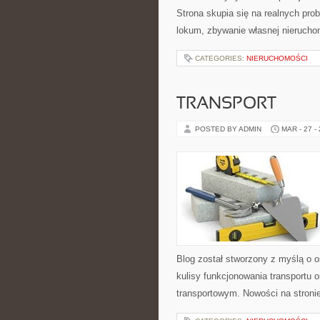
Strona skupia się na realnych pr
lokum, zbywanie własnej nieruchom
CATEGORIES:
NIERUCHOMOŚCI
TRANSPORT
POSTED BY ADMIN
MAR - 27 -
Blog został stworzony z myślą o 
kulisy funkcjonowania transportu
transportowym. Nowości na stronie