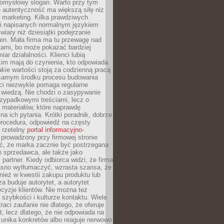
pomysłowy slogan. Warto przy tym
 autentyczność ma większą siłę niż
 marketing. Kilka prawdziwych
i napisanych normalnym językiem
wiary niż dziesiątki podejrzanie
en. Mała firma ma tu przewagę nad
ami, bo może pokazać bardziej
ar działalności. Klienci lubią
kim mają do czynienia, kto odpowiada
jakie wartości stoją za codzienną pracą
samym środku procesu budowania
ci niezwykle pomaga regularne
ę wiedzą. Nie chodzi o zasypywanie
zypadkowymi treściami, lecz o
 materiałów, które naprawdę
na ich pytania. Krótki poradnik, dobrze
procedura, odpowiedź na częsty
 rzetelny
portal informacyjno-
prowadzony przy firmowej stronie
ć, że marka zacznie być postrzegana
ko sprzedawca, ale także jako
partner. Kiedy odbiorca widzi, że firma
jasno wytłumaczyć, wzrasta szansa, że
wnież w kwestii zakupu produktu lub
za buduje autorytet, a autorytet
cyzje klientów. Nie można też
szybkości i kulturze kontaktu. Wiele
raci zaufanie nie dlatego, że oferuje
t, lecz dlatego, że nie odpowiada na
 unika konkretów albo reaguje nerwowo