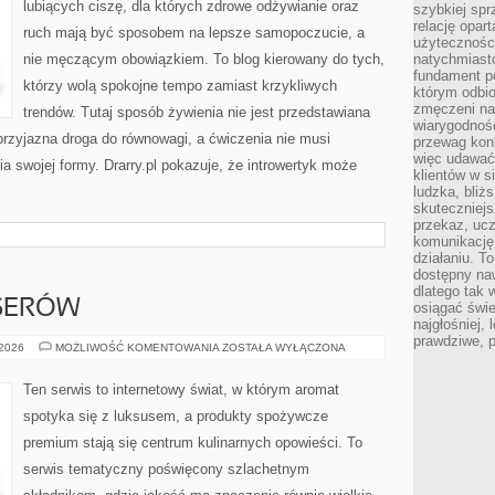
lubiących ciszę, dla których zdrowe odżywianie oraz
szybkiej spr
relację opart
ruch mają być sposobem na lepsze samopoczucie, a
użyteczności
nie męczącym obowiązkiem. To blog kierowany do tych,
natychmiasto
fundament po
którzy wolą spokojne tempo zamiast krzykliwych
którym odbio
zmęczeni na
trendów. Tutaj sposób żywienia nie jest przedstawiana
wiarygodność
przyjazna droga do równowagi, a ćwiczenia nie musi
przewag kon
więc udawać 
 swojej formy. Drarry.pl pokazuje, że introwertyk może
klientów w s
ludzka, bliż
skuteczniejs
przekaz, ucz
komunikację,
działaniu. T
dostępny na
dlatego tak w
SERÓW
osiągać świe
najgłośniej, 
prawdziwe, 
RYBY
 2026
MOŻLIWOŚĆ KOMENTOWANIA
ZOSTAŁA WYŁĄCZONA
DLA
KONESERÓW
Ten serwis to internetowy świat, w którym aromat
spotyka się z luksusem, a produkty spożywcze
premium stają się centrum kulinarnych opowieści. To
serwis tematyczny poświęcony szlachetnym