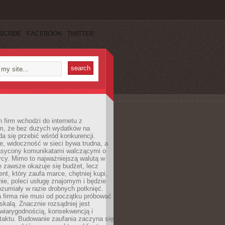
SCRIBE
FACEBOOK
TWITTER
 firm wchodzi do internetu z
m, że bez dużych wydatków na
da się przebić wśród konkurencji.
, widoczność w sieci bywa trudna, a
nasycony komunikatami walczącymi o
cy. Mimo to najważniejszą walutą w
ie zawsze okazuje się budżet, lecz
ent, który zaufa marce, chętniej kupi,
ie, poleci usługę znajomym i będzie
ozumiały w razie drobnych potknięć.
 firma nie musi od początku próbować
kalą. Znacznie rozsądniej jest
wiarygodnością, konsekwencją i
taktu. Budowanie zaufania zaczyna się