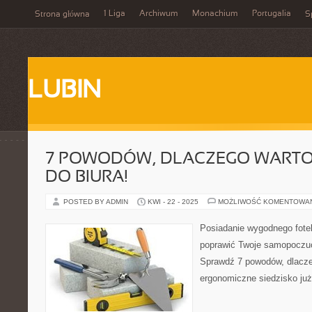
1 Liga
Archiwum
Monachium
Portugalia
Strona główna
S
LUBIN
7 POWODÓW, DLACZEGO WARTO 
DO BIURA!
POSTED BY ADMIN
KWI - 22 - 2025
MOŻLIWOŚĆ KOMENTOWA
Posiadanie wygodnego fote
poprawić Twoje samopoczuc
Sprawdź 7 powodów, dlacz
ergonomiczne siedzisko już