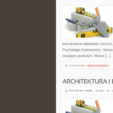
poszukiwania odpowiedzi nad tym,
Psychologia Codzienności. Strona
rozwojem osobistym. Można […]
CATEGORIES:
NIERUCHOMOŚCI
ARCHITEKTURA I
POSTED BY ADMIN
MAJ - 22 -