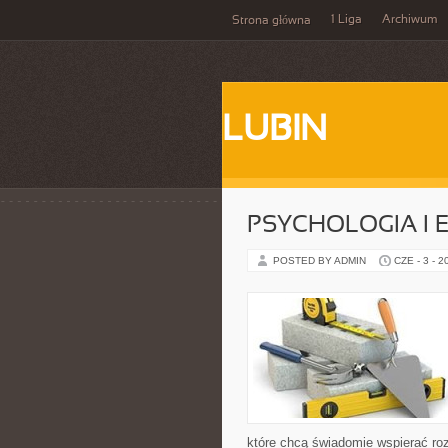
1 Liga
Archiwum
Strona główna
LUBIN
PSYCHOLOGIA I 
POSTED BY ADMIN
CZE - 3 - 2
które chcą świadomie wspierać ro