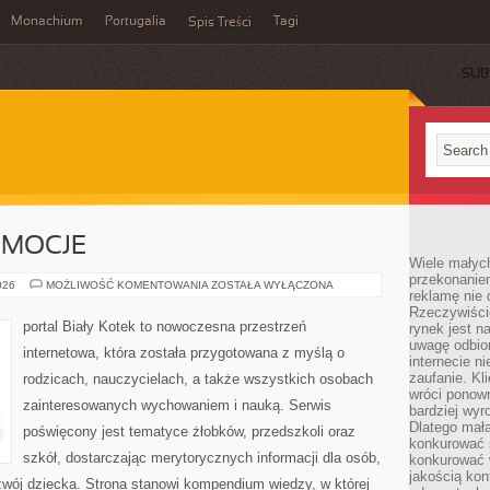
Monachium
Portugalia
Tagi
Spis Treści
SUB
EMOCJE
Wiele małych
przekonanie
PSYCHOLOGIA
026
MOŻLIWOŚĆ KOMENTOWANIA
ZOSTAŁA WYŁĄCZONA
reklamę nie 
I
EMOCJE
Rzeczywiście
portal Biały Kotek to nowoczesna przestrzeń
rynek jest 
uwagę odbior
internetowa, która została przygotowana z myślą o
internecie n
zaufanie. Kli
rodzicach, nauczycielach, a także wszystkich osobach
wróci ponown
zainteresowanych wychowaniem i nauką. Serwis
bardziej wyr
Dlatego mała
poświęcony jest tematyce żłobków, przedszkoli oraz
konkurować s
szkół, dostarczając merytorycznych informacji dla osób,
konkurować 
jakością kon
zwój dziecka. Strona stanowi kompendium wiedzy, w której