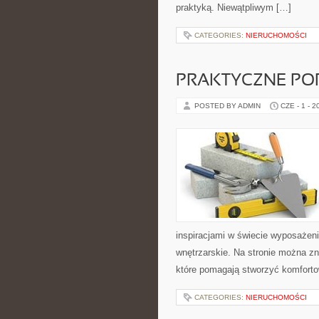
praktyką. Niewątpliwym […]
CATEGORIES:
NIERUCHOMOŚCI
PRAKTYCZNE PO
POSTED BY ADMIN
CZE - 1 - 2
inspiracjami w świecie wyposażenia
wnętrzarskie. Na stronie można zn
które pomagają stworzyć komforto
CATEGORIES:
NIERUCHOMOŚCI