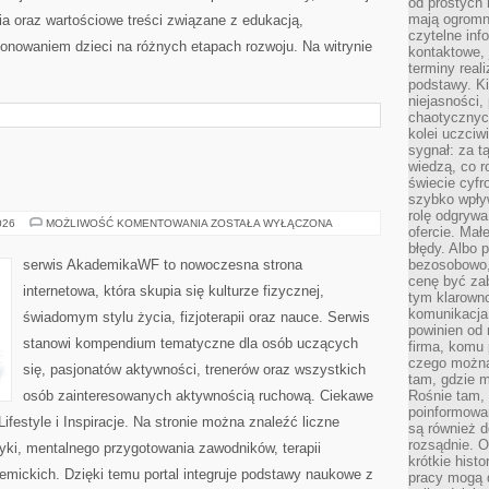
od prostych 
mają ogromne
a oraz wartościowe treści związane z edukacją,
czytelne inf
nowaniem dzieci na różnych etapach rozwoju. Na witrynie
kontaktowe, 
terminy reali
podstawy. Ki
niejasności,
chaotycznych
kolei uczciw
sygnał: za t
wiedzą, co r
świecie cyfr
szybko wpły
rolę odgrywa
AWF
026
MOŻLIWOŚĆ KOMENTOWANIA
ZOSTAŁA WYŁĄCZONA
ofercie. Mał
błędy. Albo p
serwis AkademikaWF to nowoczesna strona
bezosobowo,
cenę być zab
internetowa, która skupia się kulturze fizycznej,
tym klarowno
komunikacja 
świadomym stylu życia, fizjoterapii oraz nauce. Serwis
powinien od 
stanowi kompendium tematyczne dla osób uczących
firma, komu 
czego można 
się, pasjonatów aktywności, trenerów oraz wszystkich
tam, gdzie m
osób zainteresowanych aktywnością ruchową. Ciekawe
Rośnie tam, 
poinformowan
i Lifestyle i Inspiracje. Na stronie można znaleźć liczne
są również 
rozsądnie. Op
tyki, mentalnego przygotowania zawodników, terapii
krótkie hist
emickich. Dzięki temu portal integruje podstawy naukowe z
pracy mogą d