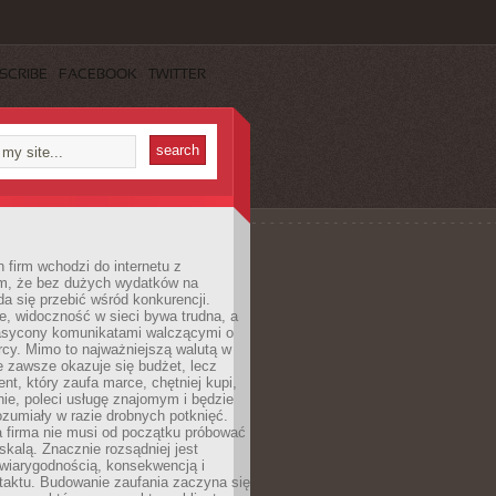
SCRIBE
FACEBOOK
TWITTER
 firm wchodzi do internetu z
m, że bez dużych wydatków na
da się przebić wśród konkurencji.
, widoczność w sieci bywa trudna, a
nasycony komunikatami walczącymi o
cy. Mimo to najważniejszą walutą w
ie zawsze okazuje się budżet, lecz
ent, który zaufa marce, chętniej kupi,
ie, poleci usługę znajomym i będzie
ozumiały w razie drobnych potknięć.
 firma nie musi od początku próbować
kalą. Znacznie rozsądniej jest
wiarygodnością, konsekwencją i
taktu. Budowanie zaufania zaczyna się