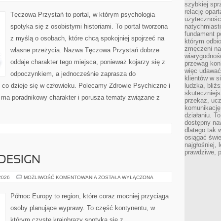
I
szybkiej spr
MŁODZIEŻ
relację opart
Tęczowa Przystań to portal, w którym psychologia
użyteczności
spotyka się z osobistymi historiami. To portal tworzona
natychmiasto
fundament po
z myślą o osobach, które chcą spokojniej spojrzeć na
którym odbio
zmęczeni na
własne przeżycia. Nazwa Tęczowa Przystań dobrze
wiarygodność
oddaje charakter tego miejsca, ponieważ kojarzy się z
przewag kon
więc udawać 
odpoczynkiem, a jednocześnie zaprasza do
klientów w s
 co dzieje się w człowieku. Polecamy Zdrowie Psychiczne i
ludzka, bliż
skuteczniejs
 ma poradnikowy charakter i porusza tematy związane z
przekaz, ucz
komunikację,
działaniu. T
dostępny na
dlatego tak w
osiągać świe
najgłośniej, 
prawdziwe, 
 DESIGN
ARCHITEKTURA
 2026
MOŻLIWOŚĆ KOMENTOWANIA
ZOSTAŁA WYŁĄCZONA
I
DESIGN
Północ Europy to region, które coraz mocniej przyciąga
osoby planujące wyprawy. To część kontynentu, w
którym czyste krajobrazy spotyka się z