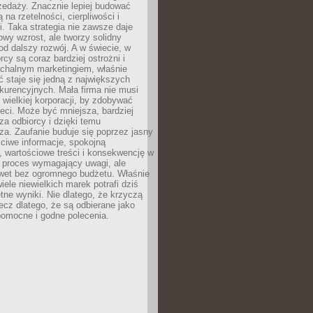
zedaży. Znacznie lepiej budować
ą na rzetelności, cierpliwości i
. Taka strategia nie zawsze daje
wy wzrost, ale tworzy solidny
d dalszy rozwój. A w świecie, w
rcy są coraz bardziej ostrożni i
chalnym marketingiem, właśnie
 staje się jedną z największych
kurencyjnych. Mała firma nie musi
wielkiej korporacji, by zdobywać
ieci. Może być mniejsza, bardziej
sza odbiorcy i dzięki temu
za. Zaufanie buduje się poprzez jasny
ciwe informacje, spokojną
 wartościowe treści i konsekwencję w
o proces wymagający uwagi, ale
wet bez ogromnego budżetu. Właśnie
iele niewielkich marek potrafi dziś
tne wyniki. Nie dlatego, że krzyczą
lecz dlatego, że są odbierane jako
pomocne i godne polecenia.