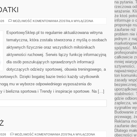
na pytania.
rzeczowa odp
DATKI
wrażenie. Kl
że ktoś potr
informuje o 
AKCESORIA
026
MOŻLIWOŚĆ KOMENTOWANIA
ZOSTAŁA WYŁĄCZONA
I
proponuje ro
DODATKI
zaufanie niż
EsportowySklep.pl to regularnie aktualizowana witryna
problem nie 
jednym z naj
tematyczna, która została stworzona z myślą o osobach
marketingow
aktywnych fizycznie oraz wszystkich miłośnikach
spójność. Ma
profesjonaln
aktywności ruchowej. Serwis łączy funkcję informacyjną
całkowicie z
mniej wiary
dla osób poszukujących sprawdzonych informacji
sztywności,
dotyczących odzieży sportowej, obuwia treningowego, a
najważniejsz
ton komunika
ortowych. Dzięki bogatej bazie treści każdy użytkownik
zasady współ
pomogą mu w wyborze odpowiedniego wyposażenia do
bezpieczniej.
uporządkowa
 i bielizna sportowa i Trendy i inspiracje sportowe. Na […]
stabilności.
gdzie odbiorc
zaplecza, wi
sygnałów wys
Budowanie z
przewagę, że
Reklama moż
EŻ
zaufanie dec
Dlatego małe
DZIECI
 2026
MOŻLIWOŚĆ KOMENTOWANIA
ZOSTAŁA WYŁĄCZONA
obecności w 