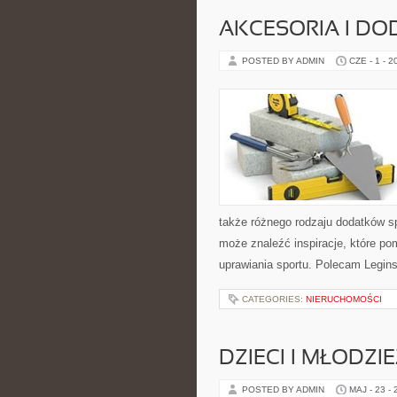
AKCESORIA I DO
POSTED BY ADMIN
CZE - 1 - 2
także różnego rodzaju dodatków sp
może znaleźć inspiracje, które 
uprawiania sportu. Polecam Leginsy
CATEGORIES:
NIERUCHOMOŚCI
DZIECI I MŁODZI
POSTED BY ADMIN
MAJ - 23 -