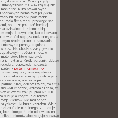
pomysłowy slogan. Warto przy tym
 autentyczność ma większą siłę niż
 marketing. Kilka prawdziwych
i napisanych normalnym językiem
wiary niż dziesiątki podejrzanie
en. Mała firma ma tu przewagę nad
ami, bo może pokazać bardziej
ar działalności. Klienci lubią
kim mają do czynienia, kto odpowiada
jakie wartości stoją za codzienną pracą
samym środku procesu budowania
ci niezwykle pomaga regularne
ę wiedzą. Nie chodzi o zasypywanie
zypadkowymi treściami, lecz o
 materiałów, które naprawdę
na ich pytania. Krótki poradnik, dobrze
procedura, odpowiedź na częsty
 rzetelny
portal informacyjno-
prowadzony przy firmowej stronie
ć, że marka zacznie być postrzegana
ko sprzedawca, ale także jako
partner. Kiedy odbiorca widzi, że firma
jasno wytłumaczyć, wzrasta szansa, że
wnież w kwestii zakupu produktu lub
za buduje autorytet, a autorytet
cyzje klientów. Nie można też
szybkości i kulturze kontaktu. Wiele
raci zaufanie nie dlatego, że oferuje
t, lecz dlatego, że nie odpowiada na
 unika konkretów albo reaguje nerwowo