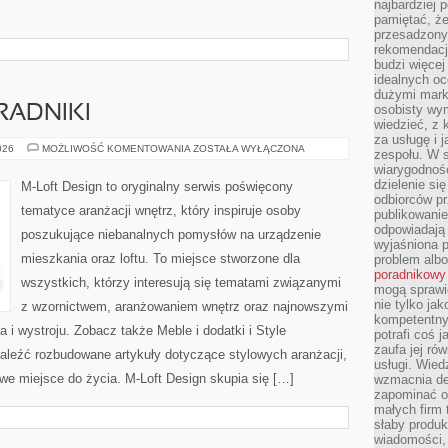
najbardziej 
pamiętać, że
przesadzony
rekomendacj
budzi więcej 
idealnych oc
dużymi mark
osobisty wymi
RADNIKI
wiedzieć, z 
za usługę i 
PRAKTYCZNE
026
MOŻLIWOŚĆ KOMENTOWANIA
ZOSTAŁA WYŁĄCZONA
zespołu. W 
PORADNIKI
wiarygodnoś
dzielenie si
M-Loft Design to oryginalny serwis poświęcony
odbiorców pr
tematyce aranżacji wnętrz, który inspiruje osoby
publikowanie
odpowiadają 
poszukujące niebanalnych pomysłów na urządzenie
wyjaśniona 
mieszkania oraz loftu. To miejsce stworzone dla
problem albo
poradnikowy
wszystkich, którzy interesują się tematami związanymi
mogą sprawi
nie tylko ja
z wzornictwem, aranżowaniem wnętrz oraz najnowszymi
kompetentny 
 i wystroju. Zobacz także Meble i dodatki i Style
potrafi coś 
zaufa jej ró
aleźć rozbudowane artykuły dotyczące stylowych aranżacji,
usługi. Wied
we miejsce do życia. M-Loft Design skupia się […]
wzmacnia de
zapominać o 
małych firm t
słaby produk
wiadomości,