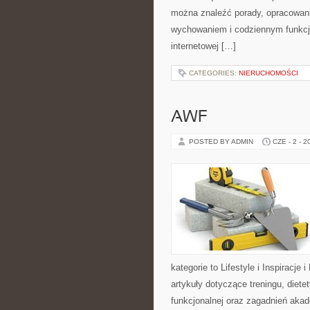
można znaleźć porady, opracowani
wychowaniem i codziennym funkcjo
internetowej […]
CATEGORIES:
NIERUCHOMOŚCI
AWF
POSTED BY ADMIN
CZE - 2 - 2
kategorie to Lifestyle i Inspiracje 
artykuły dotyczące treningu, diete
funkcjonalnej oraz zagadnień akad