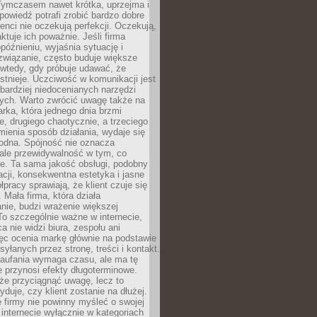
 Tymczasem nawet krótka, uprzejma i
owiedź potrafi zrobić bardzo dobre
ienci nie oczekują perfekcji. Oczekują,
aktuje ich poważnie. Jeśli firma
opóźnieniu, wyjaśnia sytuację i
związanie, często buduje większe
 wtedy, gdy próbuje udawać, że
istnieje. Uczciwość w komunikacji jest
bardziej niedocenianych narzędzi
ych. Warto zwrócić uwagę także na
rka, która jednego dnia brzmi
ie, drugiego chaotycznie, a trzeciego
mienia sposób działania, wydaje się
godna. Spójność nie oznacza
 ale przewidywalność w tym, co
e. Ta sama jakość obsługi, podobny
cji, konsekwentna estetyka i jasne
pracy sprawiają, że klient czuje się
 Mała firma, która działa
nie, budzi wrażenie większej
 To szczególnie ważne w internecie,
a nie widzi biura, zespołu ani
ęc ocenia markę głównie na podstawie
yłanych przez stronę, treści i kontakt.
aufania wymaga czasu, ale ma tę
 przynosi efekty długoterminowe.
e przyciągnąć uwagę, lecz to
yduje, czy klient zostanie na dłużej.
 firmy nie powinny myśleć o swojej
internecie wyłącznie w kategoriach