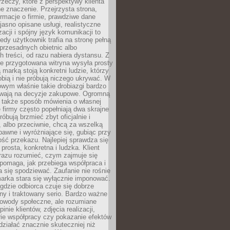
rzeczy, które z perspektywy klienta
 znaczenie. Przejrzysta strona,
ormacje o firmie, prawdziwe dane
jasno opisane usługi, realistyczne
zacji i spójny język komunikacji to
edy użytkownik trafia na stronę pełną
 przesadnych obietnic albo
 treści, od razu nabiera dystansu. Z
ie przygotowana witryna wysyła prosty
ą marką stoją konkretni ludzie, którzy
obią i nie próbują niczego ukrywać. W
owym właśnie takie drobiazgi bardzo
wają na decyzje zakupowe. Ogromną
 także sposób mówienia o własnej
e firmy często popełniają dwa skrajne
róbują brzmieć zbyt oficjalnie i
 albo przeciwnie, chcą za wszelką
awne i wyróżniające się, gubiąc przy
ść przekazu. Najlepiej sprawdza się
prosta, konkretna i ludzka. Klient
razu rozumieć, czym zajmuje się
pomaga, jak przebiega współpraca i
się spodziewać. Zaufanie nie rośnie
arka stara się wyłącznie imponować.
gdzie odbiorca czuje się dobrze
y i traktowany serio. Bardzo ważne
dowody społeczne, ale rozumiane
inie klientów, zdjęcia realizacji,
orie współpracy czy pokazanie efektów
ziałać znacznie skuteczniej niż