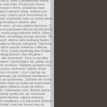
rzeczy, które z perspektywy klienta
 znaczenie. Przejrzysta strona,
ormacje o firmie, prawdziwe dane
jasno opisane usługi, realistyczne
zacji i spójny język komunikacji to
edy użytkownik trafia na stronę pełną
 przesadnych obietnic albo
 treści, od razu nabiera dystansu. Z
ie przygotowana witryna wysyła prosty
ą marką stoją konkretni ludzie, którzy
obią i nie próbują niczego ukrywać. W
owym właśnie takie drobiazgi bardzo
wają na decyzje zakupowe. Ogromną
 także sposób mówienia o własnej
e firmy często popełniają dwa skrajne
róbują brzmieć zbyt oficjalnie i
 albo przeciwnie, chcą za wszelką
awne i wyróżniające się, gubiąc przy
ść przekazu. Najlepiej sprawdza się
prosta, konkretna i ludzka. Klient
razu rozumieć, czym zajmuje się
pomaga, jak przebiega współpraca i
się spodziewać. Zaufanie nie rośnie
arka stara się wyłącznie imponować.
gdzie odbiorca czuje się dobrze
y i traktowany serio. Bardzo ważne
dowody społeczne, ale rozumiane
inie klientów, zdjęcia realizacji,
orie współpracy czy pokazanie efektów
ziałać znacznie skuteczniej niż