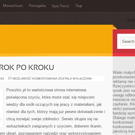
Monachium
Portugalia
Tagi
Spis Treści
SUB
 KROK PO KROKU
Wiele małych
przekonanie
DIY
026
MOŻLIWOŚĆ KOMENTOWANIA
ZOSTAŁA WYŁĄCZONA
reklamę nie 
–
PROJEKTY
Rzeczywiście
KROK
Proszkic.pl to wartościowa strona internetowa
rynek jest 
PO
uwagę odbior
KROKU
poświęcona szyciu, która może stać się miejscem
internecie n
zaufanie. Kli
wiedzy dla osób uczących się pracy z materiałami, jak
wróci ponown
również dla tych, którzy mają już pewne doświadczenie i
bardziej wyr
Dlatego mała
chcą rozwijać swoje zdolności. Serwis skupia się na
konkurować s
wskazówkach związanych z szyciem, doborem tkanin,
konkurować 
jakością kon
iem ubrań, poznawaniem narzędzi oraz wykorzystywaniem