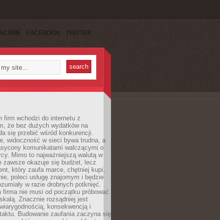
SCRIBE
FACEBOOK
TWITTER
 firm wchodzi do internetu z
m, że bez dużych wydatków na
da się przebić wśród konkurencji.
, widoczność w sieci bywa trudna, a
nasycony komunikatami walczącymi o
cy. Mimo to najważniejszą walutą w
ie zawsze okazuje się budżet, lecz
ent, który zaufa marce, chętniej kupi,
ie, poleci usługę znajomym i będzie
ozumiały w razie drobnych potknięć.
 firma nie musi od początku próbować
kalą. Znacznie rozsądniej jest
wiarygodnością, konsekwencją i
taktu. Budowanie zaufania zaczyna się