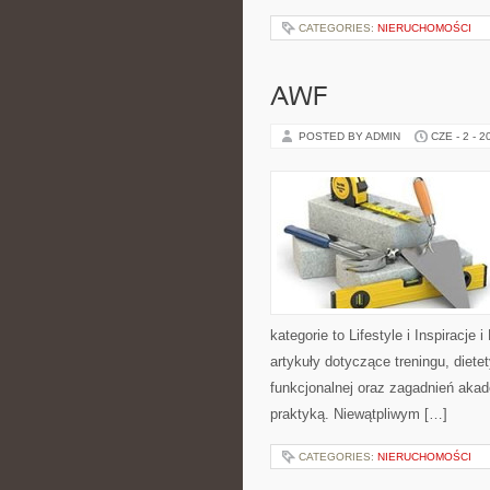
CATEGORIES:
NIERUCHOMOŚCI
AWF
POSTED BY ADMIN
CZE - 2 - 2
kategorie to Lifestyle i Inspiracje 
artykuły dotyczące treningu, diete
funkcjonalnej oraz zagadnień akad
praktyką. Niewątpliwym […]
CATEGORIES:
NIERUCHOMOŚCI