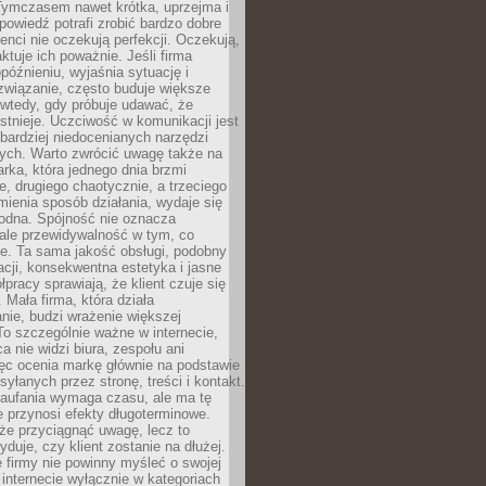
 Tymczasem nawet krótka, uprzejma i
owiedź potrafi zrobić bardzo dobre
ienci nie oczekują perfekcji. Oczekują,
aktuje ich poważnie. Jeśli firma
opóźnieniu, wyjaśnia sytuację i
związanie, często buduje większe
 wtedy, gdy próbuje udawać, że
istnieje. Uczciwość w komunikacji jest
bardziej niedocenianych narzędzi
ych. Warto zwrócić uwagę także na
rka, która jednego dnia brzmi
ie, drugiego chaotycznie, a trzeciego
mienia sposób działania, wydaje się
godna. Spójność nie oznacza
 ale przewidywalność w tym, co
e. Ta sama jakość obsługi, podobny
cji, konsekwentna estetyka i jasne
pracy sprawiają, że klient czuje się
 Mała firma, która działa
nie, budzi wrażenie większej
 To szczególnie ważne w internecie,
a nie widzi biura, zespołu ani
ęc ocenia markę głównie na podstawie
yłanych przez stronę, treści i kontakt.
aufania wymaga czasu, ale ma tę
 przynosi efekty długoterminowe.
e przyciągnąć uwagę, lecz to
yduje, czy klient zostanie na dłużej.
 firmy nie powinny myśleć o swojej
internecie wyłącznie w kategoriach