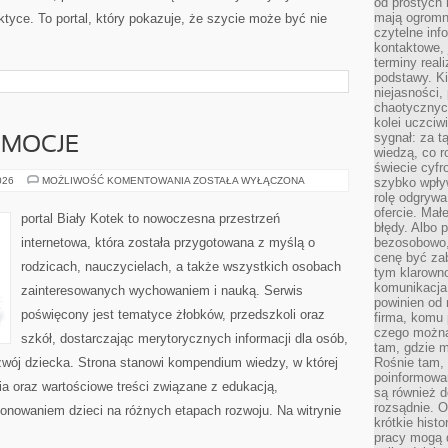
od prostych 
mają ogromne
ktyce. To portal, który pokazuje, że szycie może być nie
czytelne inf
kontaktowe, 
terminy reali
podstawy. Ki
niejasności,
chaotycznych
kolei uczciw
sygnał: za t
EMOCJE
wiedzą, co r
świecie cyfr
PSYCHOLOGIA
026
MOŻLIWOŚĆ KOMENTOWANIA
ZOSTAŁA WYŁĄCZONA
szybko wpły
I
rolę odgrywa
EMOCJE
ofercie. Mał
portal Biały Kotek to nowoczesna przestrzeń
błędy. Albo p
internetowa, która została przygotowana z myślą o
bezosobowo,
cenę być zab
rodzicach, nauczycielach, a także wszystkich osobach
tym klarowno
komunikacja 
zainteresowanych wychowaniem i nauką. Serwis
powinien od 
poświęcony jest tematyce żłobków, przedszkoli oraz
firma, komu 
czego można 
szkół, dostarczając merytorycznych informacji dla osób,
tam, gdzie m
zwój dziecka. Strona stanowi kompendium wiedzy, w której
Rośnie tam, 
poinformowan
a oraz wartościowe treści związane z edukacją,
są również 
rozsądnie. Op
nowaniem dzieci na różnych etapach rozwoju. Na witrynie
krótkie hist
pracy mogą d