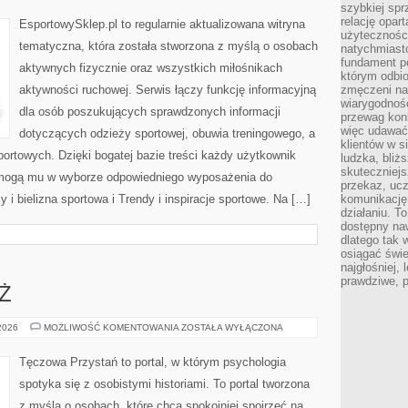
szybkiej spr
DODATKI
relację opart
EsportowySklep.pl to regularnie aktualizowana witryna
użyteczności
tematyczna, która została stworzona z myślą o osobach
natychmiasto
fundament po
aktywnych fizycznie oraz wszystkich miłośnikach
którym odbio
aktywności ruchowej. Serwis łączy funkcję informacyjną
zmęczeni na
wiarygodność
dla osób poszukujących sprawdzonych informacji
przewag kon
więc udawać 
dotyczących odzieży sportowej, obuwia treningowego, a
klientów w s
ortowych. Dzięki bogatej bazie treści każdy użytkownik
ludzka, bliż
skuteczniejs
pomogą mu w wyborze odpowiedniego wyposażenia do
przekaz, ucz
 i bielizna sportowa i Trendy i inspiracje sportowe. Na […]
komunikację,
działaniu. T
dostępny na
dlatego tak w
osiągać świe
najgłośniej, 
prawdziwe, 
EŻ
DZIECI
 2026
MOŻLIWOŚĆ KOMENTOWANIA
ZOSTAŁA WYŁĄCZONA
I
MŁODZIEŻ
Tęczowa Przystań to portal, w którym psychologia
spotyka się z osobistymi historiami. To portal tworzona
z myślą o osobach, które chcą spokojniej spojrzeć na