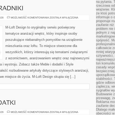
na pytania.
rzeczowa odp
RADNIKI
wrażenie. Kl
że ktoś potr
informuje o 
PRAKTYCZNE
026
MOŻLIWOŚĆ KOMENTOWANIA
ZOSTAŁA WYŁĄCZONA
PORADNIKI
proponuje ro
zaufanie niż
M-Loft Design to oryginalny serwis poświęcony
problem nie 
jednym z naj
tematyce aranżacji wnętrz, który inspiruje osoby
marketingow
poszukujące niebanalnych pomysłów na urządzenie
spójność. Ma
profesjonaln
mieszkania oraz loftu. To miejsce stworzone dla
całkowicie z
mniej wiary
wszystkich, którzy interesują się tematami związanymi
sztywności,
z wzornictwem, aranżowaniem wnętrz oraz najnowszymi
najważniejsz
ton komunika
 i wystroju. Zobacz także Meble i dodatki i Style
zasady współ
aleźć rozbudowane artykuły dotyczące stylowych aranżacji,
bezpieczniej.
uporządkowa
we miejsce do życia. M-Loft Design skupia się […]
stabilności.
gdzie odbiorc
zaplecza, wi
sygnałów wys
Budowanie z
przewagę, że
Reklama moż
DATKI
zaufanie dec
Dlatego małe
AKCESORIA
026
MOŻLIWOŚĆ KOMENTOWANIA
ZOSTAŁA WYŁĄCZONA
obecności w 
I