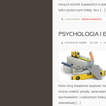
różnych technik krawieckich w pra
tylko użytecznym hobby, lecz […]
CATEGORIES:
NIERUCHOMOŚCI
PSYCHOLOGIA I 
POSTED BY ADMIN
CZE - 3 - 2
które chcą świadomie wspierać ro
można znaleźć porady, opracowani
wychowaniem i codziennym funkcjo
internetowej […]