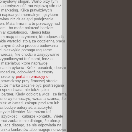
pomysłowy slogan. Warto przy tym
 autentyczność ma większą siłę niż
 marketing. Kilka prawdziwych
i napisanych normalnym językiem
wiary niż dziesiątki podejrzanie
en. Mała firma ma tu przewagę nad
ami, bo może pokazać bardziej
ar działalności. Klienci lubią
kim mają do czynienia, kto odpowiada
jakie wartości stoją za codzienną pracą
samym środku procesu budowania
ci niezwykle pomaga regularne
ę wiedzą. Nie chodzi o zasypywanie
zypadkowymi treściami, lecz o
 materiałów, które naprawdę
na ich pytania. Krótki poradnik, dobrze
procedura, odpowiedź na częsty
 rzetelny
portal informacyjno-
prowadzony przy firmowej stronie
ć, że marka zacznie być postrzegana
ko sprzedawca, ale także jako
partner. Kiedy odbiorca widzi, że firma
jasno wytłumaczyć, wzrasta szansa, że
wnież w kwestii zakupu produktu lub
za buduje autorytet, a autorytet
cyzje klientów. Nie można też
szybkości i kulturze kontaktu. Wiele
raci zaufanie nie dlatego, że oferuje
t, lecz dlatego, że nie odpowiada na
 unika konkretów albo reaguje nerwowo