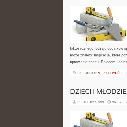
także różnego rodzaju dodatków sp
może znaleźć inspiracje, które 
uprawiania sportu. Polecam Leginsy
CATEGORIES:
NIERUCHOMOŚCI
DZIECI I MŁODZI
POSTED BY ADMIN
MAJ - 23 -