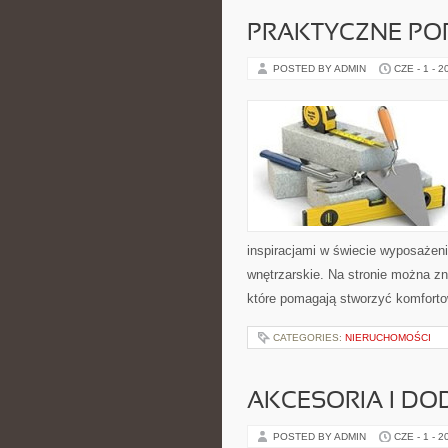
PRAKTYCZNE PO
POSTED BY ADMIN
CZE - 1 - 2
inspiracjami w świecie wyposażenia
wnętrzarskie. Na stronie można zn
które pomagają stworzyć komforto
CATEGORIES:
NIERUCHOMOŚCI
AKCESORIA I DO
POSTED BY ADMIN
CZE - 1 - 2