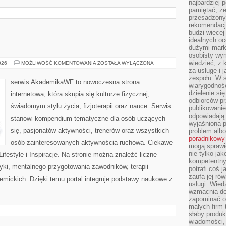
najbardziej 
pamiętać, że
przesadzony
rekomendacj
budzi więcej 
idealnych oc
dużymi mark
osobisty wymi
wiedzieć, z 
AWF
026
MOŻLIWOŚĆ KOMENTOWANIA
ZOSTAŁA WYŁĄCZONA
za usługę i 
zespołu. W 
serwis AkademikaWF to nowoczesna strona
wiarygodnoś
dzielenie si
internetowa, która skupia się kulturze fizycznej,
odbiorców pr
świadomym stylu życia, fizjoterapii oraz nauce. Serwis
publikowanie
odpowiadają 
stanowi kompendium tematyczne dla osób uczących
wyjaśniona 
się, pasjonatów aktywności, trenerów oraz wszystkich
problem albo
poradnikowy
osób zainteresowanych aktywnością ruchową. Ciekawe
mogą sprawi
nie tylko ja
i Lifestyle i Inspiracje. Na stronie można znaleźć liczne
kompetentny 
tyki, mentalnego przygotowania zawodników, terapii
potrafi coś 
zaufa jej ró
emickich. Dzięki temu portal integruje podstawy naukowe z
usługi. Wied
wzmacnia de
zapominać o 
małych firm t
słaby produk
wiadomości,