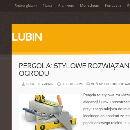
1 Liga
Archiwum
Monachium
Portugalia
Strona główna
S
LUBIN
PERGOLA: STYLOWE ROZWIĄZAN
OGRODU
POSTED BY ADMIN
LUT - 18 - 2025
MOŻLIWOŚĆ KOMENTOWA
Pergola to stylowe rozwiąza
elegancji i uroku przestrze
przytulnego miejsca do rel
idealnego do spotkań ze z
popołudniowego relaksu z k