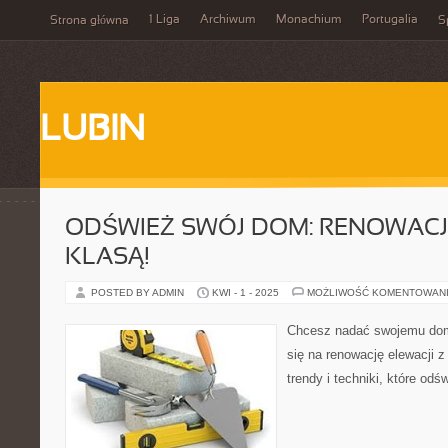
1 Liga
Archiwum
Monachium
Portugalia
Strona główna
S
LUBIN
ODŚWIEŻ SWÓJ DOM: RENOWACJA
KLASĄ!
POSTED BY ADMIN
KWI - 1 - 2025
MOŻLIWOŚĆ KOMENTOWAN
Chcesz nadać swojemu dom
się na renowację elewacji z
trendy i techniki, które od