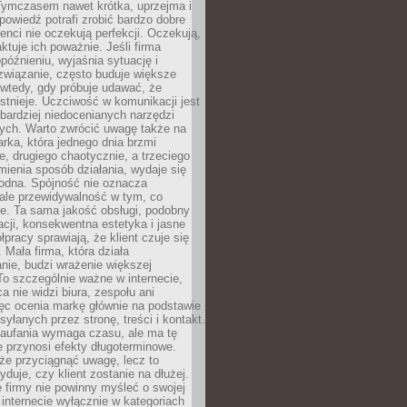
 Tymczasem nawet krótka, uprzejma i
owiedź potrafi zrobić bardzo dobre
ienci nie oczekują perfekcji. Oczekują,
aktuje ich poważnie. Jeśli firma
opóźnieniu, wyjaśnia sytuację i
związanie, często buduje większe
 wtedy, gdy próbuje udawać, że
istnieje. Uczciwość w komunikacji jest
bardziej niedocenianych narzędzi
ych. Warto zwrócić uwagę także na
rka, która jednego dnia brzmi
ie, drugiego chaotycznie, a trzeciego
mienia sposób działania, wydaje się
godna. Spójność nie oznacza
 ale przewidywalność w tym, co
e. Ta sama jakość obsługi, podobny
cji, konsekwentna estetyka i jasne
pracy sprawiają, że klient czuje się
 Mała firma, która działa
nie, budzi wrażenie większej
 To szczególnie ważne w internecie,
a nie widzi biura, zespołu ani
ęc ocenia markę głównie na podstawie
yłanych przez stronę, treści i kontakt.
aufania wymaga czasu, ale ma tę
 przynosi efekty długoterminowe.
e przyciągnąć uwagę, lecz to
yduje, czy klient zostanie na dłużej.
 firmy nie powinny myśleć o swojej
internecie wyłącznie w kategoriach