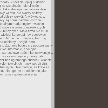
zedaży. Znacznie lepiej budować
ą na rzetelności, cierpliwości i
. Taka strategia nie zawsze daje
wy wzrost, ale tworzy solidny
d dalszy rozwój. A w świecie, w
rcy są coraz bardziej ostrożni i
chalnym marketingiem, właśnie
 staje się jedną z największych
kurencyjnych. Mała firma nie musi
wielkiej korporacji, by zdobywać
ieci. Może być mniejsza, bardziej
sza odbiorcy i dzięki temu
za. Zaufanie buduje się poprzez jasny
ciwe informacje, spokojną
 wartościowe treści i konsekwencję w
o proces wymagający uwagi, ale
wet bez ogromnego budżetu. Właśnie
iele niewielkich marek potrafi dziś
tne wyniki. Nie dlatego, że krzyczą
lecz dlatego, że są odbierane jako
pomocne i godne polecenia.