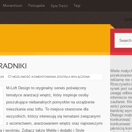
Monachium
Portugalia
Tagi
Spis Treści
SUB
RADNIKI
Wiele małych
przekonanie
PRAKTYCZNE
026
MOŻLIWOŚĆ KOMENTOWANIA
ZOSTAŁA WYŁĄCZONA
reklamę nie 
PORADNIKI
Rzeczywiście
M-Loft Design to oryginalny serwis poświęcony
rynek jest 
uwagę odbior
tematyce aranżacji wnętrz, który inspiruje osoby
internecie n
zaufanie. Kli
poszukujące niebanalnych pomysłów na urządzenie
wróci ponown
mieszkania oraz loftu. To miejsce stworzone dla
bardziej wyr
Dlatego mała
wszystkich, którzy interesują się tematami związanymi
konkurować s
z wzornictwem, aranżowaniem wnętrz oraz najnowszymi
konkurować 
jakością kon
 i wystroju. Zobacz także Meble i dodatki i Style