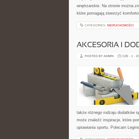
wnętrzarskie. Na stronie można zn
które pomagają stworzyć komforto
CATEGORIES:
NIERUCHOMOŚCI
AKCESORIA I DO
POSTED BY ADMIN
CZE - 1 - 2
także różnego rodzaju dodatków sp
może znaleźć inspiracje, które 
uprawiania sportu. Polecam Leginsy