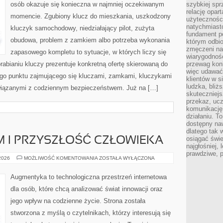
osób okazuje się konieczna w najmniej oczekiwanym
szybkiej spr
relację opart
momencie. Zgubiony klucz do mieszkania, uszkodzony
użyteczności
natychmiasto
kluczyk samochodowy, niedziałający pilot, zużyta
fundament po
obudowa, problem z zamkiem albo potrzeba wykonania
którym odbio
zmęczeni na
zapasowego kompletu to sytuacje, w których liczy się
wiarygodność
abianiu kluczy prezentuje konkretną ofertę skierowaną do
przewag kon
więc udawać 
go punktu zajmującego się kluczami, zamkami, kluczykami
klientów w s
ludzka, bliż
iązanymi z codziennym bezpieczeństwem. Już na […]
skuteczniejs
przekaz, ucz
komunikację,
działaniu. T
dostępny na
dlatego tak w
osiągać świe
 I PRZYSZŁOŚĆ CZŁOWIEKA
najgłośniej, 
prawdziwe, 
TRANSHUMANIZM
 2026
MOŻLIWOŚĆ KOMENTOWANIA
ZOSTAŁA WYŁĄCZONA
I
PRZYSZŁOŚĆ
CZŁOWIEKA
Augmentyka to technologiczna przestrzeń internetowa
dla osób, które chcą analizować świat innowacji oraz
jego wpływ na codzienne życie. Strona została
stworzona z myślą o czytelnikach, którzy interesują się