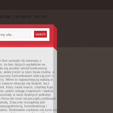
SCRIBE
FACEBOOK
TWITTER
 firm wchodzi do internetu z
m, że bez dużych wydatków na
da się przebić wśród konkurencji.
, widoczność w sieci bywa trudna, a
nasycony komunikatami walczącymi o
cy. Mimo to najważniejszą walutą w
ie zawsze okazuje się budżet, lecz
ent, który zaufa marce, chętniej kupi,
ie, poleci usługę znajomym i będzie
ozumiały w razie drobnych potknięć.
 firma nie musi od początku próbować
kalą. Znacznie rozsądniej jest
wiarygodnością, konsekwencją i
taktu. Budowanie zaufania zaczyna się