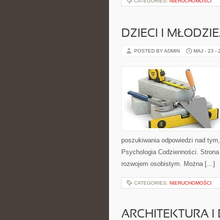
CATEGORIES:
NIERUCHOMOŚCI
DZIECI I MŁODZI
POSTED BY ADMIN
MAJ - 23 -
poszukiwania odpowiedzi nad tym,
Psychologia Codzienności. Strona
rozwojem osobistym. Można […]
CATEGORIES:
NIERUCHOMOŚCI
ARCHITEKTURA I