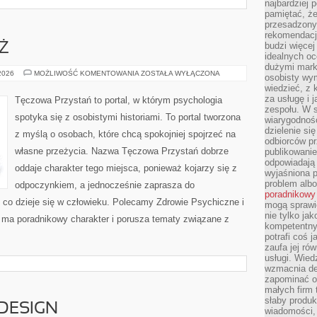
najbardziej 
pamiętać, że
przesadzony
rekomendacj
budzi więcej 
EŻ
idealnych oc
dużymi mark
DZIECI
 2026
MOŻLIWOŚĆ KOMENTOWANIA
ZOSTAŁA WYŁĄCZONA
osobisty wymi
I
wiedzieć, z 
MŁODZIEŻ
za usługę i 
Tęczowa Przystań to portal, w którym psychologia
zespołu. W 
spotyka się z osobistymi historiami. To portal tworzona
wiarygodnoś
dzielenie si
z myślą o osobach, które chcą spokojniej spojrzeć na
odbiorców pr
własne przeżycia. Nazwa Tęczowa Przystań dobrze
publikowanie
odpowiadają 
oddaje charakter tego miejsca, ponieważ kojarzy się z
wyjaśniona 
problem albo
odpoczynkiem, a jednocześnie zaprasza do
poradnikowy
 co dzieje się w człowieku. Polecamy Zdrowie Psychiczne i
mogą sprawi
nie tylko ja
 ma poradnikowy charakter i porusza tematy związane z
kompetentny 
potrafi coś 
zaufa jej ró
usługi. Wied
wzmacnia de
zapominać o 
małych firm t
słaby produk
 DESIGN
wiadomości,