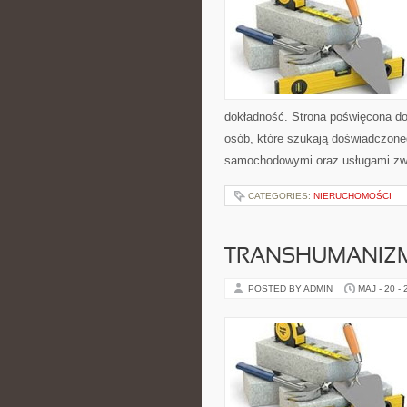
dokładność. Strona poświęcona dor
osób, które szukają doświadczone
samochodowymi oraz usługami zw
CATEGORIES:
NIERUCHOMOŚCI
TRANSHUMANIZM
POSTED BY ADMIN
MAJ - 20 -