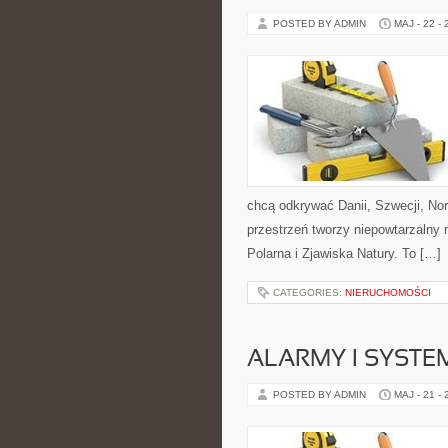
POSTED BY ADMIN
MAJ - 22 -
chcą odkrywać Danii, Szwecji, Norw
przestrzeń tworzy niepowtarzalny 
Polarna i Zjawiska Natury. To […]
CATEGORIES:
NIERUCHOMOŚCI
ALARMY I SYSTE
POSTED BY ADMIN
MAJ - 21 -