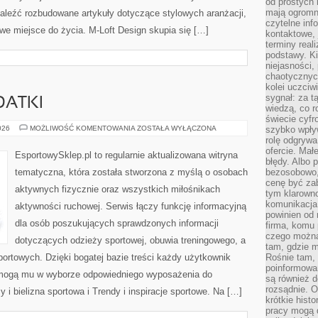
od prostych 
mają ogromne
aleźć rozbudowane artykuły dotyczące stylowych aranżacji,
czytelne inf
we miejsce do życia. M-Loft Design skupia się […]
kontaktowe, 
terminy reali
podstawy. Ki
niejasności,
chaotycznych
kolei uczciw
sygnał: za t
DATKI
wiedzą, co r
świecie cyfr
AKCESORIA
026
MOŻLIWOŚĆ KOMENTOWANIA
ZOSTAŁA WYŁĄCZONA
szybko wpły
I
rolę odgrywa
DODATKI
ofercie. Mał
EsportowySklep.pl to regularnie aktualizowana witryna
błędy. Albo p
tematyczna, która została stworzona z myślą o osobach
bezosobowo,
cenę być zab
aktywnych fizycznie oraz wszystkich miłośnikach
tym klarowno
komunikacja 
aktywności ruchowej. Serwis łączy funkcję informacyjną
powinien od 
dla osób poszukujących sprawdzonych informacji
firma, komu 
czego można 
dotyczących odzieży sportowej, obuwia treningowego, a
tam, gdzie m
ortowych. Dzięki bogatej bazie treści każdy użytkownik
Rośnie tam, 
poinformowan
pomogą mu w wyborze odpowiedniego wyposażenia do
są również 
rozsądnie. Op
 i bielizna sportowa i Trendy i inspiracje sportowe. Na […]
krótkie hist
pracy mogą d