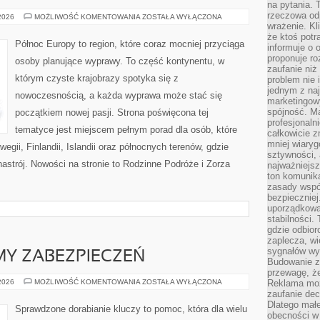
na pytania.
rzeczowa odp
ARCHITEKTURA
 2026
MOŻLIWOŚĆ KOMENTOWANIA
ZOSTAŁA WYŁĄCZONA
I
wrażenie. Kl
DESIGN
że ktoś potr
Północ Europy to region, które coraz mocniej przyciąga
informuje o 
proponuje ro
osoby planujące wyprawy. To część kontynentu, w
zaufanie niż
którym czyste krajobrazy spotyka się z
problem nie 
jednym z naj
nowoczesnością, a każda wyprawa może stać się
marketingow
spójność. Ma
początkiem nowej pasji. Strona poświęcona tej
profesjonaln
tematyce jest miejscem pełnym porad dla osób, które
całkowicie z
mniej wiary
egii, Finlandii, Islandii oraz północnych terenów, gdzie
sztywności,
nastrój. Nowości na stronie to Rodzinne Podróże i Zorza
najważniejsz
ton komunika
zasady współ
bezpieczniej.
uporządkowa
stabilności.
gdzie odbiorc
zaplecza, wi
sygnałów wys
MY ZABEZPIECZEŃ
Budowanie z
przewagę, że
ALARMY
 2026
MOŻLIWOŚĆ KOMENTOWANIA
ZOSTAŁA WYŁĄCZONA
Reklama moż
I
zaufanie dec
SYSTEMY
Dlatego małe
ZABEZPIECZEŃ
Sprawdzone dorabianie kluczy to pomoc, która dla wielu
obecności w 