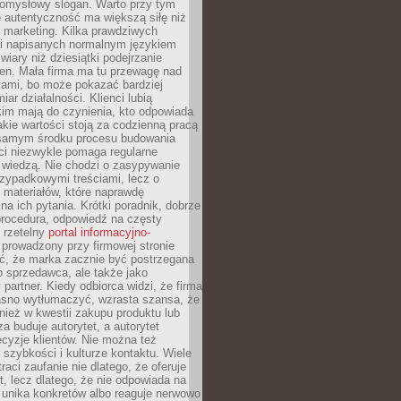
pomysłowy slogan. Warto przy tym
 autentyczność ma większą siłę niż
 marketing. Kilka prawdziwych
i napisanych normalnym językiem
wiary niż dziesiątki podejrzanie
en. Mała firma ma tu przewagę nad
ami, bo może pokazać bardziej
ar działalności. Klienci lubią
kim mają do czynienia, kto odpowiada
jakie wartości stoją za codzienną pracą
samym środku procesu budowania
ci niezwykle pomaga regularne
ę wiedzą. Nie chodzi o zasypywanie
zypadkowymi treściami, lecz o
 materiałów, które naprawdę
na ich pytania. Krótki poradnik, dobrze
procedura, odpowiedź na częsty
 rzetelny
portal informacyjno-
prowadzony przy firmowej stronie
ć, że marka zacznie być postrzegana
ko sprzedawca, ale także jako
partner. Kiedy odbiorca widzi, że firma
jasno wytłumaczyć, wzrasta szansa, że
wnież w kwestii zakupu produktu lub
za buduje autorytet, a autorytet
cyzje klientów. Nie można też
szybkości i kulturze kontaktu. Wiele
raci zaufanie nie dlatego, że oferuje
t, lecz dlatego, że nie odpowiada na
 unika konkretów albo reaguje nerwowo