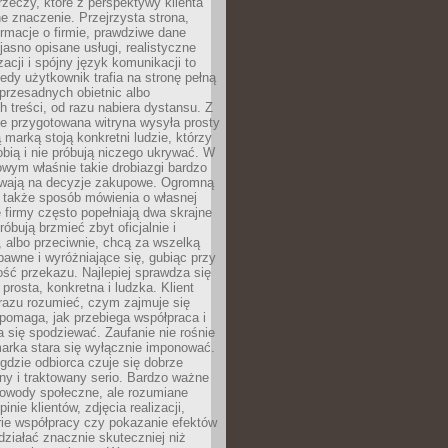
rzeczy, które z perspektywy klienta
 znaczenie. Przejrzysta strona,
ormacje o firmie, prawdziwe dane
jasno opisane usługi, realistyczne
zacji i spójny język komunikacji to
edy użytkownik trafia na stronę pełną
 przesadnych obietnic albo
 treści, od razu nabiera dystansu. Z
ie przygotowana witryna wysyła prosty
ą marką stoją konkretni ludzie, którzy
obią i nie próbują niczego ukrywać. W
owym właśnie takie drobiazgi bardzo
wają na decyzje zakupowe. Ogromną
 także sposób mówienia o własnej
e firmy często popełniają dwa skrajne
róbują brzmieć zbyt oficjalnie i
 albo przeciwnie, chcą za wszelką
awne i wyróżniające się, gubiąc przy
ść przekazu. Najlepiej sprawdza się
prosta, konkretna i ludzka. Klient
razu rozumieć, czym zajmuje się
pomaga, jak przebiega współpraca i
się spodziewać. Zaufanie nie rośnie
arka stara się wyłącznie imponować.
gdzie odbiorca czuje się dobrze
y i traktowany serio. Bardzo ważne
dowody społeczne, ale rozumiane
inie klientów, zdjęcia realizacji,
orie współpracy czy pokazanie efektów
ziałać znacznie skuteczniej niż