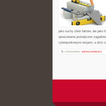
jako suchy zbiór faktów, ale jako
opracowania poświęcone zagadnien
cyberpunkowymi wizjami, a dziś c
CATEGORIES:
NIERUCHOMOŚCI