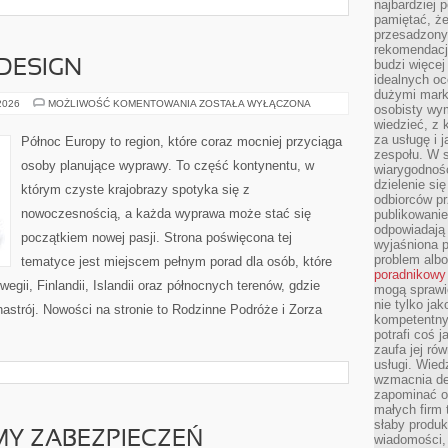
najbardziej 
pamiętać, że
przesadzony
rekomendacj
budzi więcej 
 DESIGN
idealnych oc
dużymi mark
ARCHITEKTURA
 2026
MOŻLIWOŚĆ KOMENTOWANIA
ZOSTAŁA WYŁĄCZONA
osobisty wymi
I
wiedzieć, z 
DESIGN
za usługę i 
Północ Europy to region, które coraz mocniej przyciąga
zespołu. W 
osoby planujące wyprawy. To część kontynentu, w
wiarygodnoś
dzielenie si
którym czyste krajobrazy spotyka się z
odbiorców pr
nowoczesnością, a każda wyprawa może stać się
publikowanie
odpowiadają 
początkiem nowej pasji. Strona poświęcona tej
wyjaśniona 
problem albo
tematyce jest miejscem pełnym porad dla osób, które
poradnikowy
egii, Finlandii, Islandii oraz północnych terenów, gdzie
mogą sprawi
nie tylko ja
nastrój. Nowości na stronie to Rodzinne Podróże i Zorza
kompetentny 
potrafi coś 
zaufa jej ró
usługi. Wied
wzmacnia de
zapominać o 
małych firm t
słaby produk
MY ZABEZPIECZEŃ
wiadomości,