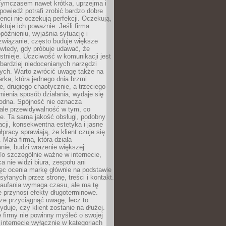
 Tymczasem nawet krótka, uprzejma i
owiedź potrafi zrobić bardzo dobre
ienci nie oczekują perfekcji. Oczekują,
aktuje ich poważnie. Jeśli firma
opóźnieniu, wyjaśnia sytuację i
związanie, często buduje większe
 wtedy, gdy próbuje udawać, że
istnieje. Uczciwość w komunikacji jest
bardziej niedocenianych narzędzi
ych. Warto zwrócić uwagę także na
rka, która jednego dnia brzmi
ie, drugiego chaotycznie, a trzeciego
mienia sposób działania, wydaje się
godna. Spójność nie oznacza
 ale przewidywalność w tym, co
e. Ta sama jakość obsługi, podobny
cji, konsekwentna estetyka i jasne
pracy sprawiają, że klient czuje się
 Mała firma, która działa
nie, budzi wrażenie większej
 To szczególnie ważne w internecie,
a nie widzi biura, zespołu ani
ęc ocenia markę głównie na podstawie
yłanych przez stronę, treści i kontakt.
aufania wymaga czasu, ale ma tę
 przynosi efekty długoterminowe.
e przyciągnąć uwagę, lecz to
yduje, czy klient zostanie na dłużej.
 firmy nie powinny myśleć o swojej
internecie wyłącznie w kategoriach