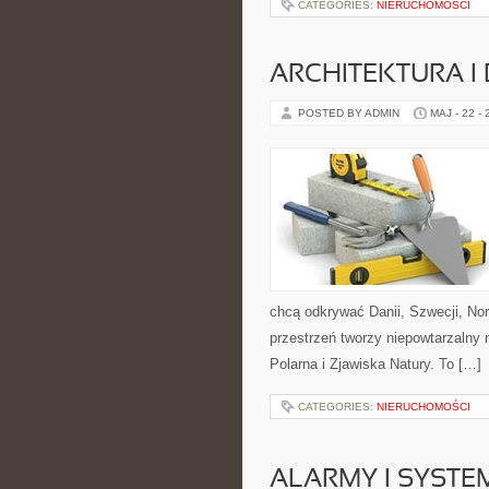
CATEGORIES:
NIERUCHOMOŚCI
ARCHITEKTURA I
POSTED BY ADMIN
MAJ - 22 -
chcą odkrywać Danii, Szwecji, Norw
przestrzeń tworzy niepowtarzalny 
Polarna i Zjawiska Natury. To […]
CATEGORIES:
NIERUCHOMOŚCI
ALARMY I SYSTE