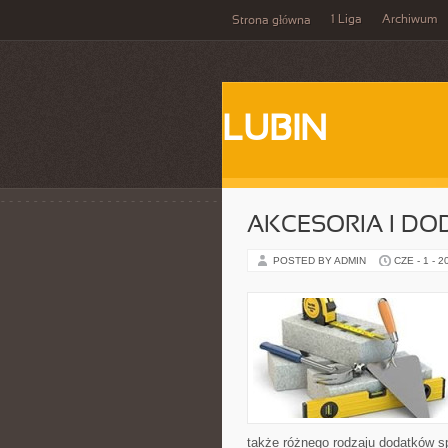
1 Liga
Archiwum
Strona główna
LUBIN
AKCESORIA I DO
POSTED BY ADMIN
CZE - 1 - 2
także różnego rodzaju dodatków sp