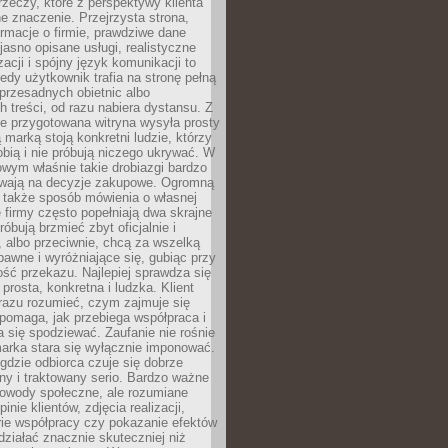
rzeczy, które z perspektywy klienta
 znaczenie. Przejrzysta strona,
ormacje o firmie, prawdziwe dane
jasno opisane usługi, realistyczne
zacji i spójny język komunikacji to
edy użytkownik trafia na stronę pełną
 przesadnych obietnic albo
 treści, od razu nabiera dystansu. Z
ie przygotowana witryna wysyła prosty
ą marką stoją konkretni ludzie, którzy
obią i nie próbują niczego ukrywać. W
owym właśnie takie drobiazgi bardzo
wają na decyzje zakupowe. Ogromną
 także sposób mówienia o własnej
e firmy często popełniają dwa skrajne
róbują brzmieć zbyt oficjalnie i
 albo przeciwnie, chcą za wszelką
awne i wyróżniające się, gubiąc przy
ść przekazu. Najlepiej sprawdza się
prosta, konkretna i ludzka. Klient
razu rozumieć, czym zajmuje się
pomaga, jak przebiega współpraca i
się spodziewać. Zaufanie nie rośnie
arka stara się wyłącznie imponować.
gdzie odbiorca czuje się dobrze
y i traktowany serio. Bardzo ważne
dowody społeczne, ale rozumiane
inie klientów, zdjęcia realizacji,
orie współpracy czy pokazanie efektów
ziałać znacznie skuteczniej niż