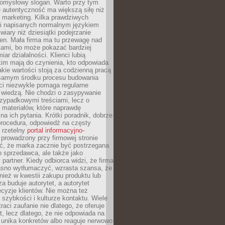
pomysłowy slogan. Warto przy tym
 autentyczność ma większą siłę niż
 marketing. Kilka prawdziwych
i napisanych normalnym językiem
wiary niż dziesiątki podejrzanie
en. Mała firma ma tu przewagę nad
ami, bo może pokazać bardziej
ar działalności. Klienci lubią
kim mają do czynienia, kto odpowiada
jakie wartości stoją za codzienną pracą
samym środku procesu budowania
ci niezwykle pomaga regularne
ę wiedzą. Nie chodzi o zasypywanie
zypadkowymi treściami, lecz o
 materiałów, które naprawdę
na ich pytania. Krótki poradnik, dobrze
procedura, odpowiedź na częsty
 rzetelny
portal informacyjno-
prowadzony przy firmowej stronie
ć, że marka zacznie być postrzegana
ko sprzedawca, ale także jako
partner. Kiedy odbiorca widzi, że firma
jasno wytłumaczyć, wzrasta szansa, że
wnież w kwestii zakupu produktu lub
za buduje autorytet, a autorytet
cyzje klientów. Nie można też
szybkości i kulturze kontaktu. Wiele
raci zaufanie nie dlatego, że oferuje
t, lecz dlatego, że nie odpowiada na
 unika konkretów albo reaguje nerwowo