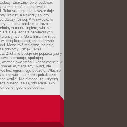
zedaży. Znacznie lepiej budować
ą na rzetelności, cierpliwości i
. Taka strategia nie zawsze daje
wy wzrost, ale tworzy solidny
d dalszy rozwój. A w świecie, w
rcy są coraz bardziej ostrożni i
chalnym marketingiem, właśnie
 staje się jedną z największych
kurencyjnych. Mała firma nie musi
wielkiej korporacji, by zdobywać
ieci. Może być mniejsza, bardziej
sza odbiorcy i dzięki temu
za. Zaufanie buduje się poprzez jasny
ciwe informacje, spokojną
 wartościowe treści i konsekwencję w
o proces wymagający uwagi, ale
wet bez ogromnego budżetu. Właśnie
iele niewielkich marek potrafi dziś
tne wyniki. Nie dlatego, że krzyczą
lecz dlatego, że są odbierane jako
pomocne i godne polecenia.