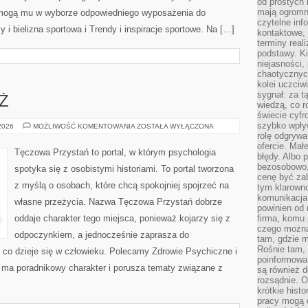
od prostych 
mają ogromne
pomogą mu w wyborze odpowiedniego wyposażenia do
czytelne inf
 i bielizna sportowa i Trendy i inspiracje sportowe. Na […]
kontaktowe, 
terminy reali
podstawy. Ki
niejasności,
chaotycznych
kolei uczciw
sygnał: za t
EŻ
wiedzą, co r
świecie cyfr
szybko wpły
DZIECI
 2026
MOŻLIWOŚĆ KOMENTOWANIA
ZOSTAŁA WYŁĄCZONA
I
rolę odgrywa
MŁODZIEŻ
ofercie. Mał
Tęczowa Przystań to portal, w którym psychologia
błędy. Albo p
bezosobowo,
spotyka się z osobistymi historiami. To portal tworzona
cenę być zab
z myślą o osobach, które chcą spokojniej spojrzeć na
tym klarowno
komunikacja 
własne przeżycia. Nazwa Tęczowa Przystań dobrze
powinien od 
oddaje charakter tego miejsca, ponieważ kojarzy się z
firma, komu 
czego można 
odpoczynkiem, a jednocześnie zaprasza do
tam, gdzie m
Rośnie tam, 
 co dzieje się w człowieku. Polecamy Zdrowie Psychiczne i
poinformowan
 ma poradnikowy charakter i porusza tematy związane z
są również 
rozsądnie. Op
krótkie hist
pracy mogą d