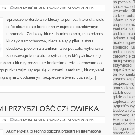
na pytania.
rzeczowa odp
ALARMY
 2026
MOŻLIWOŚĆ KOMENTOWANIA
ZOSTAŁA WYŁĄCZONA
wrażenie. Kl
I
SYSTEMY
że ktoś potr
ZABEZPIECZEŃ
Sprawdzone dorabianie kluczy to pomoc, która dla wielu
informuje o 
proponuje ro
osób okazuje się konieczna w najmniej oczekiwanym
zaufanie niż
problem nie 
momencie. Zgubiony klucz do mieszkania, uszkodzony
jednym z naj
kluczyk samochodowy, niedziałający pilot, zużyta
marketingow
spójność. Ma
obudowa, problem z zamkiem albo potrzeba wykonania
profesjonaln
zapasowego kompletu to sytuacje, w których liczy się
całkowicie z
mniej wiary
abianiu kluczy prezentuje konkretną ofertę skierowaną do
sztywności,
najważniejsz
go punktu zajmującego się kluczami, zamkami, kluczykami
ton komunika
iązanymi z codziennym bezpieczeństwem. Już na […]
zasady współ
bezpieczniej.
uporządkowa
stabilności.
gdzie odbiorc
zaplecza, wi
sygnałów wys
 I PRZYSZŁOŚĆ CZŁOWIEKA
Budowanie z
przewagę, że
Reklama moż
TRANSHUMANIZM
 2026
MOŻLIWOŚĆ KOMENTOWANIA
ZOSTAŁA WYŁĄCZONA
I
zaufanie dec
PRZYSZŁOŚĆ
Dlatego małe
CZŁOWIEKA
Augmentyka to technologiczna przestrzeń internetowa
obecności w 