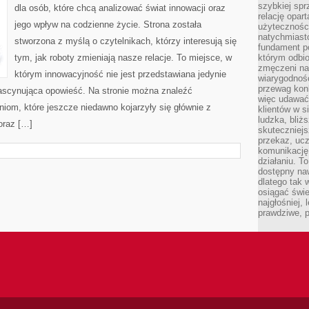
szybkiej spr
dla osób, które chcą analizować świat innowacji oraz
relację opart
jego wpływ na codzienne życie. Strona została
użyteczności
natychmiasto
stworzona z myślą o czytelnikach, którzy interesują się
fundament po
tym, jak roboty zmieniają nasze relacje. To miejsce, w
którym odbio
zmęczeni na
którym innowacyjność nie jest przedstawiana jedynie
wiarygodność
przewag kon
 fascynująca opowieść. Na stronie można znaleźć
więc udawać 
iom, które jeszcze niedawno kojarzyły się głównie z
klientów w s
ludzka, bliż
oraz […]
skuteczniejs
przekaz, ucz
komunikację,
działaniu. T
dostępny na
dlatego tak w
osiągać świe
najgłośniej, 
prawdziwe, 