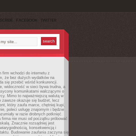
SCRIBE
FACEBOOK
TWITTER
 firm wchodzi do internetu z
m, że bez dużych wydatków na
da się przebić wśród konkurencji.
, widoczność w sieci bywa trudna, a
nasycony komunikatami walczącymi o
cy. Mimo to najważniejszą walutą w
ie zawsze okazuje się budżet, lecz
ent, który zaufa marce, chętniej kupi,
ie, poleci usługę znajomym i będzie
ozumiały w razie drobnych potknięć.
 firma nie musi od początku próbować
kalą. Znacznie rozsądniej jest
wiarygodnością, konsekwencją i
taktu. Budowanie zaufania zaczyna się