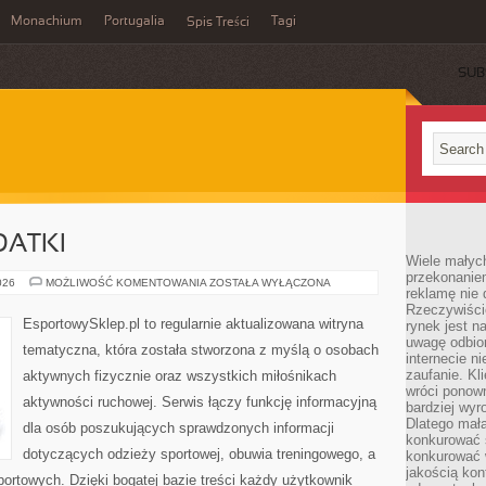
Monachium
Portugalia
Tagi
Spis Treści
SUB
DATKI
Wiele małych
przekonanie
AKCESORIA
026
MOŻLIWOŚĆ KOMENTOWANIA
ZOSTAŁA WYŁĄCZONA
reklamę nie 
I
DODATKI
Rzeczywiście
EsportowySklep.pl to regularnie aktualizowana witryna
rynek jest 
uwagę odbior
tematyczna, która została stworzona z myślą o osobach
internecie n
zaufanie. Kli
aktywnych fizycznie oraz wszystkich miłośnikach
wróci ponown
aktywności ruchowej. Serwis łączy funkcję informacyjną
bardziej wyr
Dlatego mała
dla osób poszukujących sprawdzonych informacji
konkurować s
dotyczących odzieży sportowej, obuwia treningowego, a
konkurować 
jakością kon
ortowych. Dzięki bogatej bazie treści każdy użytkownik