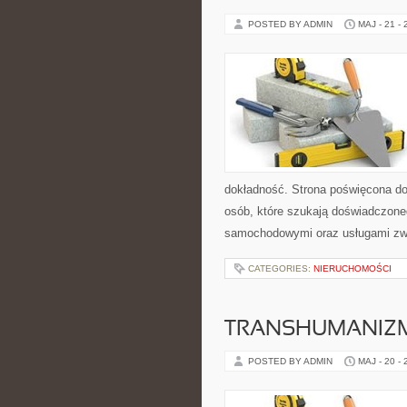
POSTED BY ADMIN
MAJ - 21 -
dokładność. Strona poświęcona dor
osób, które szukają doświadczone
samochodowymi oraz usługami zw
CATEGORIES:
NIERUCHOMOŚCI
TRANSHUMANIZM
POSTED BY ADMIN
MAJ - 20 -