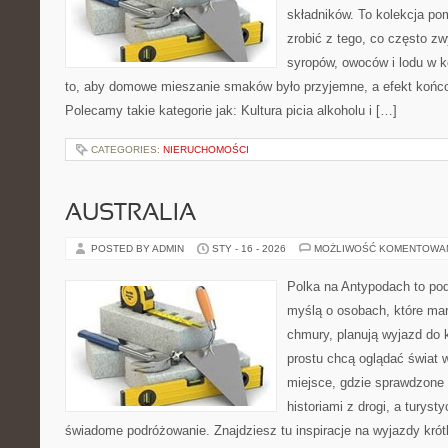
składników. To kolekcja pom
zrobić z tego, co często zw
syropów, owoców i lodu w k
to, aby domowe mieszanie smaków było przyjemne, a efekt końco
Polecamy takie kategorie jak: Kultura picia alkoholu i […]
CATEGORIES:
NIERUCHOMOŚCI
AUSTRALIA
POSTED BY ADMIN
STY - 16 - 2026
MOŻLIWOŚĆ KOMENTOWA
Polka na Antypodach to pod
myślą o osobach, które marz
chmury, planują wyjazd do 
prostu chcą oglądać świat 
miejsce, gdzie sprawdzone t
historiami z drogi, a turyst
świadome podróżowanie. Znajdziesz tu inspiracje na wyjazdy krótk