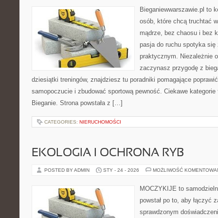
Bieganiewwarszawie.pl to 
osób, które chcą truchtać w
mądrze, bez chaosu i bez ko
pasja do ruchu spotyka si
praktycznym. Niezależnie o
zaczynasz przygodę z bieg
dziesiątki treningów, znajdziesz tu poradniki pomagające popraw
samopoczucie i zbudować sportową pewność. Ciekawe kategorie to
Bieganie. Strona powstała z […]
CATEGORIES:
NIERUCHOMOŚCI
EKOLOGIA I OCHRONA RYB
POSTED BY ADMIN
STY - 24 - 2026
MOŻLIWOŚĆ KOMENTOWA
MOCZYKIJE to samodzielny w
powstał po to, aby łączyć 
sprawdzonym doświadczenie