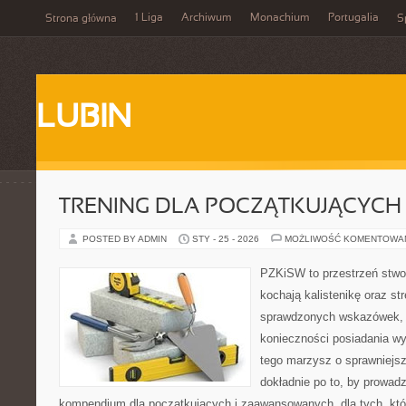
1 Liga
Archiwum
Monachium
Portugalia
Strona główna
S
LUBIN
TRENING DLA POCZĄTKUJĄCYCH
POSTED BY ADMIN
STY - 25 - 2026
MOŻLIWOŚĆ KOMENTOWA
PZKiSW to przestrzeń stwor
kochają kalistenikę oraz st
sprawdzonych wskazówek,
konieczności posiadania w
tego marzysz o sprawniejsz
dokładnie po to, by prowadz
kompendium dla początkujących i zaawansowanych, dla tych, któr