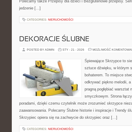
Polecamy także Przepisy dla dzieci i Bezglutenowe przepisy. Serw
jedzenie […]
CATEGORIES:
NIERUCHOMOŚCI
DEKORACJE ŚLUBNE
POSTED BY ADMIN
STY - 21 - 2026
MOŻLIWOŚĆ KOMENTOWA
Śpiewające Skrzypce to si
sztuce dźwięku, w którym 
bohaterem. To miejsce stwo
odkrywać piękno melodii, a 
pragną pogłębiać warsztat 
smyczkowym. Strona łączy 
poradami, dzięki czemu czytelnik może zrozumieć skrzypce niez
zaawansowania. Polecamy Ślubne historie i inspiracje i Trendy ś
Skrzypiec opiera się na zachwycie do skrzypiec oraz […]
CATEGORIES:
NIERUCHOMOŚCI