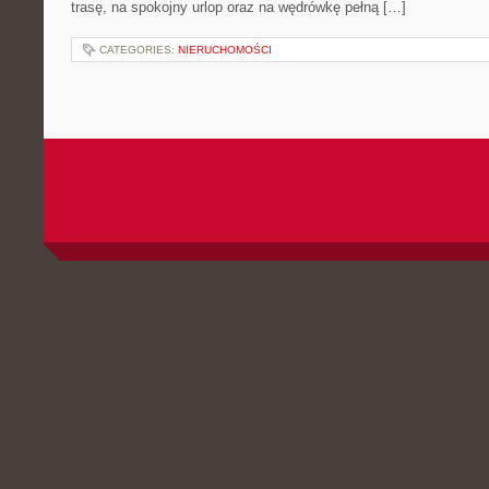
trasę, na spokojny urlop oraz na wędrówkę pełną […]
CATEGORIES:
NIERUCHOMOŚCI