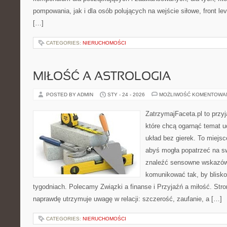
pompowania, jak i dla osób polujących na wejście siłowe, front lev
[…]
CATEGORIES:
NIERUCHOMOŚCI
MIŁOŚĆ A ASTROLOGIA
POSTED BY ADMIN
STY - 24 - 2026
MOŻLIWOŚĆ KOMENTOWA
ZatrzymajFaceta.pl to przyj
które chcą ogarnąć temat 
układ bez gierek. To miejs
abyś mogła popatrzeć na sw
znaleźć sensowne wskazów
komunikować tak, by bliskoś
tygodniach. Polecamy Związki a finanse i Przyjaźń a miłość. Stro
naprawdę utrzymuje uwagę w relacji: szczerość, zaufanie, a […]
CATEGORIES:
NIERUCHOMOŚCI