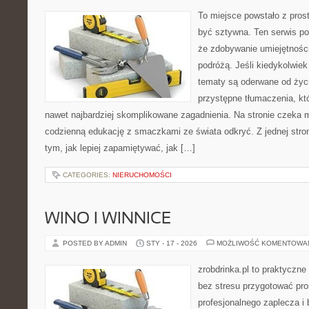
To miejsce powstało z prost
być sztywna. Ten serwis p
że zdobywanie umiejętnośc
podróżą. Jeśli kiedykolwiek
tematy są oderwane od życi
przystępne tłumaczenia, k
nawet najbardziej skomplikowane zagadnienia. Na stronie czeka mi
codzienną edukację z smaczkami ze świata odkryć. Z jednej stron
tym, jak lepiej zapamiętywać, jak […]
CATEGORIES:
NIERUCHOMOŚCI
WINO I WINNICE
POSTED BY ADMIN
STY - 17 - 2026
MOŻLIWOŚĆ KOMENTOWA
zrobdrinka.pl to praktyczne
bez stresu przygotować pro
profesjonalnego zaplecza i