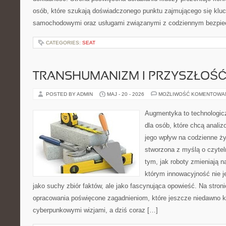
osób, które szukają doświadczonego punktu zajmującego się klu
samochodowymi oraz usługami związanymi z codziennym bezpie
CATEGORIES:
SEAT
TRANSHUMANIZM I PRZYSZŁOŚĆ
POSTED BY ADMIN
MAJ - 20 - 2026
MOŻLIWOŚĆ KOMENTOWA
Augmentyka to technologicz
dla osób, które chcą analiz
jego wpływ na codzienne ży
stworzona z myślą o czyteln
tym, jak roboty zmieniają n
którym innowacyjność nie j
jako suchy zbiór faktów, ale jako fascynująca opowieść. Na stro
opracowania poświęcone zagadnieniom, które jeszcze niedawno ko
cyberpunkowymi wizjami, a dziś coraz […]