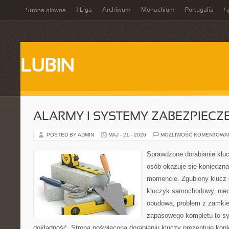
1 Liga
Archiwum
Monachium
Portugalia
Strona główna
S
LUBIN
ALARMY I SYSTEMY ZABEZPIECZ
POSTED BY ADMIN
MAJ - 21 - 2026
MOŻLIWOŚĆ KOMENTOWA
Sprawdzone dorabianie kluc
osób okazuje się konieczn
momencie. Zgubiony klucz 
kluczyk samochodowy, niedz
obudowa, problem z zamkie
zapasowego kompletu to syt
dokładność. Strona poświęcona dorabianiu kluczy prezentuje konk