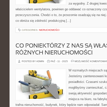
za wygodny. Z drugiej kwesti
właścicielem wentylatora, powinien go oddawać co oznaczony czas
przeczyszczenia. Chodzi o to, że przezornie osadzają się na nie
co obniża się zdolność produkcyjną […]
CATEGORIES:
NIERUCHOMOŚCI
CO PONIEKTÓRZY Z NAS SĄ WŁA
RÓŻNYCH NIERUCHOMOŚCI
POSTED BY ADMIN
PAŹ - 11 - 2025
MOŻLIWOŚĆ KOMENTOWA
W rozmaitych miejscach są
Jesteśmy zainteresowani k
posiadłości. Czasami szu
moglibyśmy zamieszkać, cz
swoją aktywność gospodar
miejsca na biuro, na fabrykę
trafna nieruchomość, budynek, który będzie nam odpowiadał. Sam