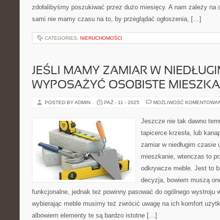
zdołalibyśmy poszukiwać przez dużo miesięcy. A nam zależy na c
sami nie mamy czasu na to, by przeglądać ogłoszenia, […]
CATEGORIES:
NIERUCHOMOŚCI
JEŚLI MAMY ZAMIAR W NIEDŁUG
WYPOSAŻYĆ OSOBISTE MIESZKA
POSTED BY ADMIN
PAŹ - 11 - 2025
MOŻLIWOŚĆ KOMENTOWA
Jeszcze nie tak dawno tem
tapicerce krzesła, lub kana
zamiar w niedługim czasie
mieszkanie, wtenczas to pr
odkrywcze meble. Jest to 
decyzja, bowiem muszą one
funkcjonalne, jednak też powinny pasować do ogólnego wystroju 
wybierając meble musimy też zwrócić uwagę na ich komfort użyt
albowiem elementy te są bardzo istotne […]