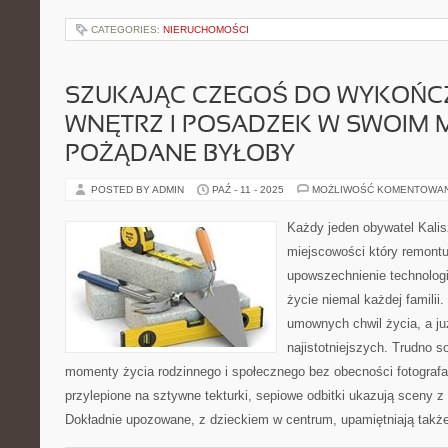
CATEGORIES:
NIERUCHOMOŚCI
SZUKAJĄC CZEGOŚ DO WYKOŃC
WNĘTRZ I POSADZEK W SWOIM M
POŻĄDANE BYŁOBY
POSTED BY ADMIN
PAŹ - 11 - 2025
MOŻLIWOŚĆ KOMENTOWA
Każdy jeden obywatel Kalisz
miejscowości który remontu
upowszechnienie technologii
życie niemal każdej famili
umownych chwil życia, a ju
najistotniejszych. Trudno 
momenty życia rodzinnego i społecznego bez obecności fotografa o
przylepione na sztywne tekturki, sepiowe odbitki ukazują sceny 
Dokładnie upozowane, z dzieckiem w centrum, upamiętniają takż