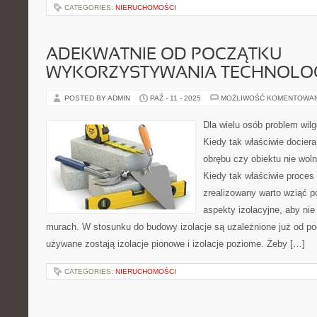
CATEGORIES:
NIERUCHOMOŚCI
ADEKWATNIE OD POCZĄTKU
WYKORZYSTYWANIA TECHNOLOG
POSTED BY ADMIN
PAŹ - 11 - 2025
MOŻLIWOŚĆ KOMENTOWA
Dla wielu osób problem wilg
Kiedy tak właściwie docier
obrębu czy obiektu nie wol
Kiedy tak właściwie proces 
zrealizowany warto wziąć 
aspekty izolacyjne, aby nie
murach. W stosunku do budowy izolacje są uzależnione już od p
używane zostają izolacje pionowe i izolacje poziome. Żeby […]
CATEGORIES:
NIERUCHOMOŚCI