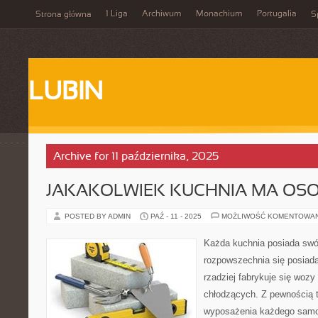
1 Liga
Archiwum
Monachium
Portugalia
Strona główna
S
LUBIN
Archive for 11 października, 2025
JAKAKOLWIEK KUCHNIA MA OSOB
POSTED BY ADMIN
PAŹ - 11 - 2025
MOŻLIWOŚĆ KOMENTOWA
Każda kuchnia posiada swój
rozpowszechnia się posiada
rzadziej fabrykuje się wozy
chłodzących. Z pewnością 
wyposażenia każdego samo