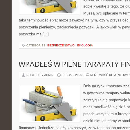
sobie kwestię z tego, że d
Muszą być spłacane w term
taka terminowość spłat może zaważyć na tym, czy w przyszłości
pożyczenia pieniędzy, zaciągnięcia pożyczki. A jakkolwiek w p
pożyczka ma […]
CATEGORIES:
BEZPIECZEŃSTWO I EKOLOGIA
WPADŁEŚ W PILNE TARAPATY F
POSTED BY ADMIN
SIE - 29 - 2025
MOŻLIWOŚĆ KOMENTOWA
Dziś na rynku możemy zna
w gwałtowne tarapaty walut
zaintryguje cię propozycja 
masz możliwość się dziś st
przede wszystkim o kredyt
dzięki nim jesteśmy w sta
finansową. Jednakże należy zaznaczyć, że w ten sposób możemy