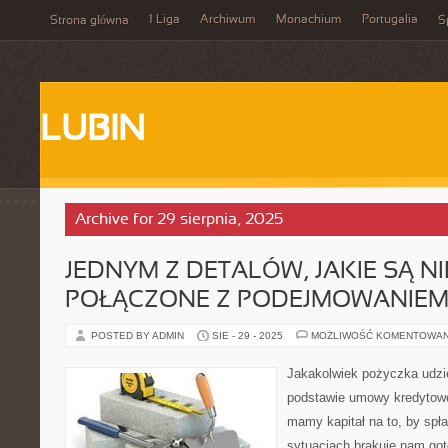
1 Liga
Archiwum
Monachium
Portugalia
Strona główna
S
LUBIN
Archive for 29 sierpnia, 2025
JEDNYM Z DETALÓW, JAKIE SĄ N
POŁĄCZONE Z PODEJMOWANIEM
POSTED BY ADMIN
SIE - 29 - 2025
MOŻLIWOŚĆ KOMENTOWA
Jakakolwiek pożyczka udzi
podstawie umowy kredytowej
mamy kapitał na to, by spł
sytuacjach brakuje nam go