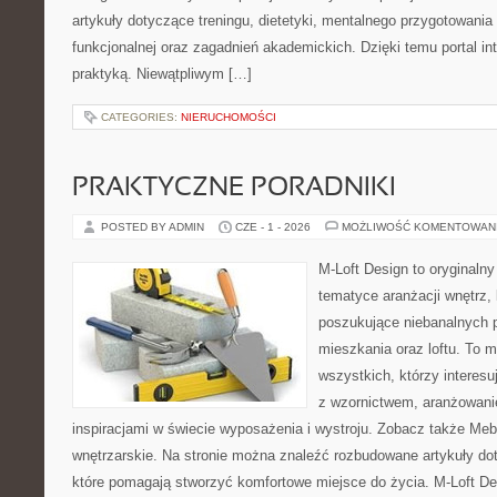
artykuły dotyczące treningu, dietetyki, mentalnego przygotowania
funkcjonalnej oraz zagadnień akademickich. Dzięki temu portal i
praktyką. Niewątpliwym […]
CATEGORIES:
NIERUCHOMOŚCI
PRAKTYCZNE PORADNIKI
POSTED BY ADMIN
CZE - 1 - 2026
MOŻLIWOŚĆ KOMENTOWAN
M-Loft Design to oryginaln
tematyce aranżacji wnętrz, 
poszukujące niebanalnych 
mieszkania oraz loftu. To m
wszystkich, którzy interes
z wzornictwem, aranżowani
inspiracjami w świecie wyposażenia i wystroju. Zobacz także Meble
wnętrzarskie. Na stronie można znaleźć rozbudowane artykuły do
które pomagają stworzyć komfortowe miejsce do życia. M-Loft De