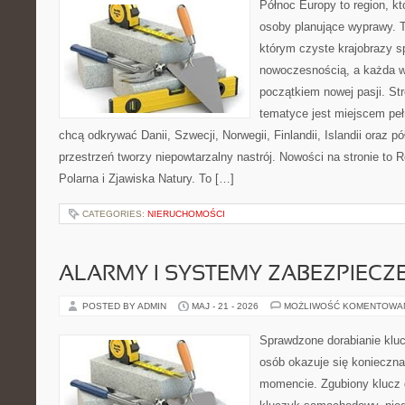
Północ Europy to region, kt
osoby planujące wyprawy. 
którym czyste krajobrazy s
nowoczesnością, a każda 
początkiem nowej pasji. St
tematyce jest miejscem peł
chcą odkrywać Danii, Szwecji, Norwegii, Finlandii, Islandii oraz p
przestrzeń tworzy niepowtarzalny nastrój. Nowości na stronie to 
Polarna i Zjawiska Natury. To […]
CATEGORIES:
NIERUCHOMOŚCI
ALARMY I SYSTEMY ZABEZPIECZ
POSTED BY ADMIN
MAJ - 21 - 2026
MOŻLIWOŚĆ KOMENTOWA
Sprawdzone dorabianie kluc
osób okazuje się konieczn
momencie. Zgubiony klucz 