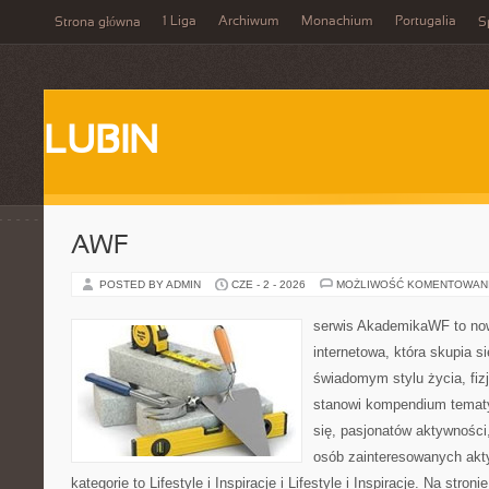
1 Liga
Archiwum
Monachium
Portugalia
Strona główna
S
LUBIN
AWF
POSTED BY ADMIN
CZE - 2 - 2026
MOŻLIWOŚĆ KOMENTOWAN
serwis AkademikaWF to no
internetowa, która skupia si
świadomym stylu życia, fizj
stanowi kompendium temat
się, pasjonatów aktywności
osób zainteresowanych akt
kategorie to Lifestyle i Inspiracje i Lifestyle i Inspiracje. Na stro